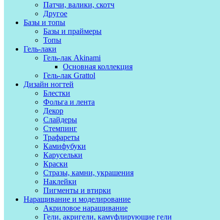
Патчи, валики, скотч
Другое
Базы и топы
Базы и праймеры
Топы
Гель-лаки
Гель-лак Akinami
Основная коллекция
Гель-лак Grattol
Дизайн ногтей
Блестки
Фольга и лента
Декор
Слайдеры
Стемпинг
Трафареты
Камифубуки
Карусельки
Краски
Стразы, камни, украшения
Наклейки
Пигменты и втирки
Наращивание и моделирование
Акриловое наращивание
Гели, акригели, камуфлирующие гели