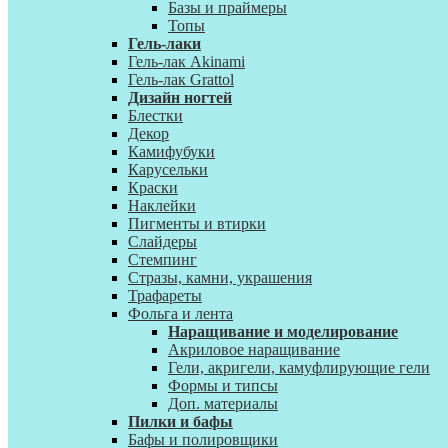
Базы и праймеры
Топы
Гель-лаки
Гель-лак Akinami
Гель-лак Grattol
Дизайн ногтей
Блестки
Декор
Камифубуки
Карусельки
Краски
Наклейки
Пигменты и втирки
Слайдеры
Стемпинг
Стразы, камни, украшения
Трафареты
Фольга и лента
Наращивание и моделирование
Акриловое наращивание
Гели, акригели, камуфлирующие гели
Формы и типсы
Доп. материалы
Пилки и бафы
Бафы и полировщики