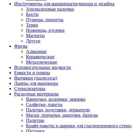
Инструменты для маникюра/педикюра и дизайна
Апельсиновые палочки
Кисти
Пушеры, пинцеты
Терки
Ножницы, кусачки
Магниты
Другое
Фрезы
Алмазные
Керамические
Металлические
Вспомогательные жидкости
Емкости и помпы
Вытяжки (пылесосы)
Лампы для маникюра
Стерилизаторы
Расходные материалы
Ванночки, колпачки, зажимы
Салфетки, пакеты
Палетки, подставки, держатели
Маски, перчатки, шапочки, бахилы
Палитры
Крафт-пакеты и шарики для гласперленового стери
Щеточки