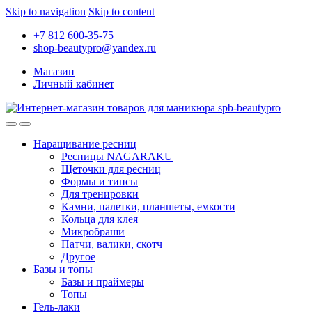
Skip to navigation
Skip to content
+7 812 600-35-75
shop-beautypro@yandex.ru
Магазин
Личный кабинет
Наращивание ресниц
Ресницы NAGARAKU
Щеточки для ресниц
Формы и типсы
Для тренировки
Камни, палетки, планшеты, емкости
Кольца для клея
Микробраши
Патчи, валики, скотч
Другое
Базы и топы
Базы и праймеры
Топы
Гель-лаки