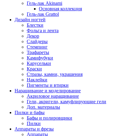
Гель-лак Akinami
Основная коллекция
Гель-лак Grattol
Дизайн ногтей
Блестки
Фольга и лента
Декор
Слайдеры
Стемпинг
Трафареты
Камифубуки
Карусельки
Краски
Стразы, камни, украшения
Наклейки
Пигменты и втирки
Наращивание и моделирование
Акриловое наращивание
Гели, акригели, камуфлирующие гели
Доп. материалы
Пилки и бафы
Бафы и полировщики
Пилки
Аппараты и фрезы
Аппараты