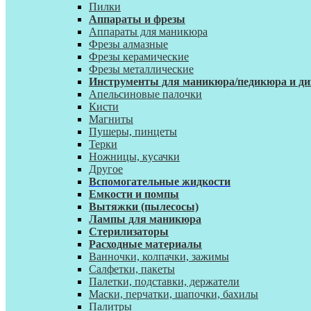
Пилки
Аппараты и фрезы
Аппараты для маникюра
Фрезы алмазные
Фрезы керамические
Фрезы металлические
Инструменты для маникюра/педикюра и ди
Апельсиновые палочки
Кисти
Магниты
Пушеры, пинцеты
Терки
Ножницы, кусачки
Другое
Вспомогательные жидкости
Емкости и помпы
Вытяжки (пылесосы)
Лампы для маникюра
Стерилизаторы
Расходные материалы
Ванночки, колпачки, зажимы
Салфетки, пакеты
Палетки, подставки, держатели
Маски, перчатки, шапочки, бахилы
Палитры