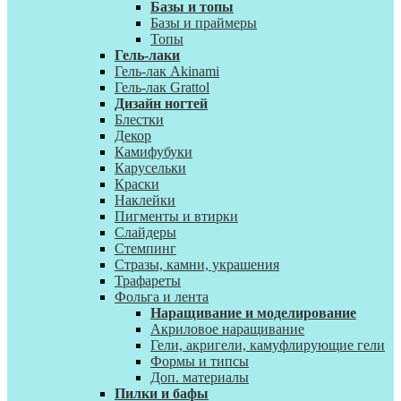
Базы и топы
Базы и праймеры
Топы
Гель-лаки
Гель-лак Akinami
Гель-лак Grattol
Дизайн ногтей
Блестки
Декор
Камифубуки
Карусельки
Краски
Наклейки
Пигменты и втирки
Слайдеры
Стемпинг
Стразы, камни, украшения
Трафареты
Фольга и лента
Наращивание и моделирование
Акриловое наращивание
Гели, акригели, камуфлирующие гели
Формы и типсы
Доп. материалы
Пилки и бафы