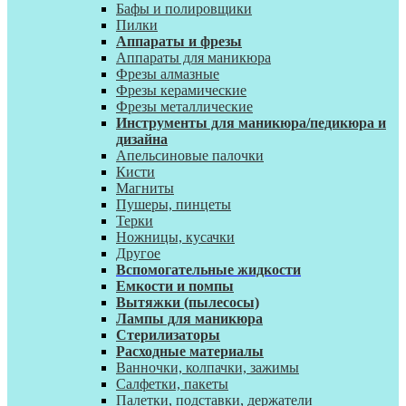
Бафы и полировщики
Пилки
Аппараты и фрезы
Аппараты для маникюра
Фрезы алмазные
Фрезы керамические
Фрезы металлические
Инструменты для маникюра/педикюра и
дизайна
Апельсиновые палочки
Кисти
Магниты
Пушеры, пинцеты
Терки
Ножницы, кусачки
Другое
Вспомогательные жидкости
Емкости и помпы
Вытяжки (пылесосы)
Лампы для маникюра
Стерилизаторы
Расходные материалы
Ванночки, колпачки, зажимы
Салфетки, пакеты
Палетки, подставки, держатели