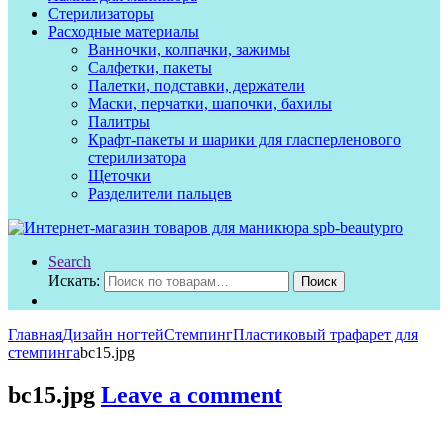
Стерилизаторы
Расходные материалы
Ванночки, колпачки, зажимы
Салфетки, пакеты
Палетки, подставки, держатели
Маски, перчатки, шапочки, бахилы
Палитры
Крафт-пакеты и шарики для гласперленового
стерилизатора
Щеточки
Разделители пальцев
Search
Искать:
Поиск
Главная
Дизайн ногтей
Стемпинг
Пластиковый трафарет для
стемпинга
bc15.jpg
bc15.jpg
Leave a comment