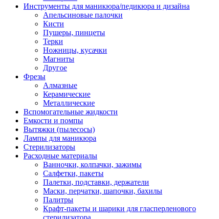
Инструменты для маникюра/педикюра и дизайна
Апельсиновые палочки
Кисти
Пушеры, пинцеты
Терки
Ножницы, кусачки
Магниты
Другое
Фрезы
Алмазные
Керамические
Металлические
Вспомогательные жидкости
Емкости и помпы
Вытяжки (пылесосы)
Лампы для маникюра
Стерилизаторы
Расходные материалы
Ванночки, колпачки, зажимы
Салфетки, пакеты
Палетки, подставки, держатели
Маски, перчатки, шапочки, бахилы
Палитры
Крафт-пакеты и шарики для гласперленового
стерилизатора