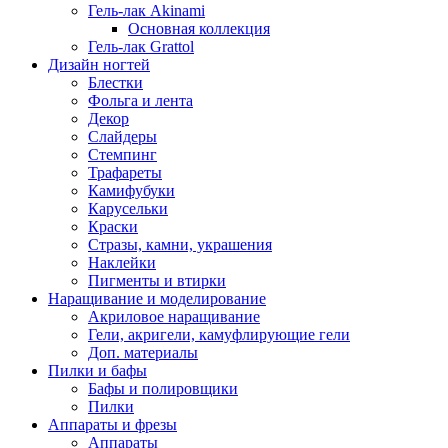
Гель-лак Akinami
Основная коллекция
Гель-лак Grattol
Дизайн ногтей
Блестки
Фольга и лента
Декор
Слайдеры
Стемпинг
Трафареты
Камифубуки
Карусельки
Краски
Стразы, камни, украшения
Наклейки
Пигменты и втирки
Наращивание и моделирование
Акриловое наращивание
Гели, акригели, камуфлирующие гели
Доп. материалы
Пилки и бафы
Бафы и полировщики
Пилки
Аппараты и фрезы
Аппараты