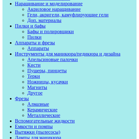
Наращивание и моделирование
Акриловое наращивание
Гели, акригели, камуфлирующие гели
Доп. материалы
Пилки и бафы
Бафы и полировщики
Пилки
Аппараты и фрезы
Аппараты
Инструменты для маникюра/педикюра и дизайна
Апельсиновые палочки
Кисти
Пушеры, пинцеты
Терки
Ножницы, кусачки
Магниты
Другое
Фрезы
Алмазные
Керамические
Металлические
Вспомогательные жидкости
Емкости и помпы
Вытяжки (пылесосы)
Лампы для маникюра