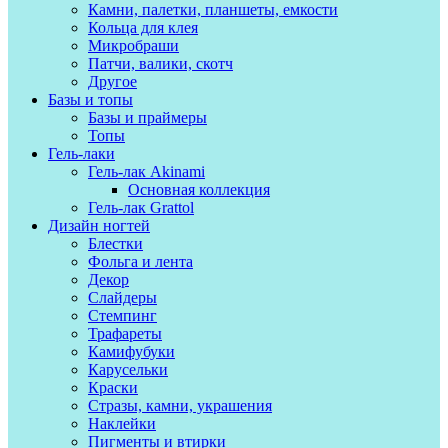
Камни, палетки, планшеты, емкости
Кольца для клея
Микробраши
Патчи, валики, скотч
Другое
Базы и топы
Базы и праймеры
Топы
Гель-лаки
Гель-лак Akinami
Основная коллекция
Гель-лак Grattol
Дизайн ногтей
Блестки
Фольга и лента
Декор
Слайдеры
Стемпинг
Трафареты
Камифубуки
Карусельки
Краски
Стразы, камни, украшения
Наклейки
Пигменты и втирки