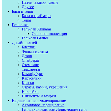
Патчи, валики, скотч
Другое
Базы и топы
Базы и праймеры
Топы
Гель-лаки
Гель-лак Akinami
Основная коллекция
Гель-лак Grattol
Дизайн ногтей
Блестки
Фольга и лента
Декор
Слайдеры
Стемпинг
Трафареты
Камифубуки
Карусельки
Краски
Стразы, камни, украшения
Наклейки
Пигменты и втирки
Наращивание и моделирование
Акриловое наращивание
Гели, акригели, камуфлирующие гели