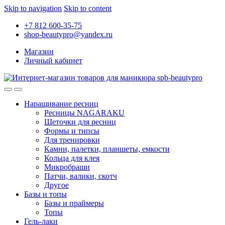
Skip to navigation
Skip to content
+7 812 600-35-75
shop-beautypro@yandex.ru
Магазин
Личный кабинет
Наращивание ресниц
Ресницы NAGARAKU
Щеточки для ресниц
Формы и типсы
Для тренировки
Камни, палетки, планшеты, емкости
Кольца для клея
Микробраши
Патчи, валики, скотч
Другое
Базы и топы
Базы и праймеры
Топы
Гель-лаки