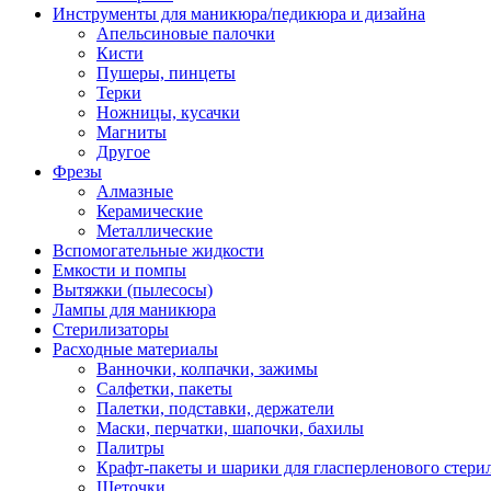
Инструменты для маникюра/педикюра и дизайна
Апельсиновые палочки
Кисти
Пушеры, пинцеты
Терки
Ножницы, кусачки
Магниты
Другое
Фрезы
Алмазные
Керамические
Металлические
Вспомогательные жидкости
Емкости и помпы
Вытяжки (пылесосы)
Лампы для маникюра
Стерилизаторы
Расходные материалы
Ванночки, колпачки, зажимы
Салфетки, пакеты
Палетки, подставки, держатели
Маски, перчатки, шапочки, бахилы
Палитры
Крафт-пакеты и шарики для гласперленового стери
Щеточки