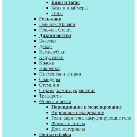
Базы и топы
Базы и праймеры
Топы
Гель-лаки
Гель-лак Akinami
Гель-лак Grattol
Дизайн ногтей
Блестки
Декор
Камифубуки
Карусельки
Краски
Наклейки
Пигменты и втирки
Слайдеры
Стемпинг
Стразы, камни, украшения
Трафареты
Фольга и лента
Наращивание и моделирование
Акриловое наращивание
Гели, акригели, камуфлирующие гели
Формы и типсы
Доп. материалы
Пилки и бафы