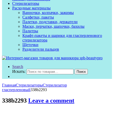
Стерилизаторы
Расходные материалы
Ванночки, колпачки, зажимы
Салфетки, пакеты
Палетки, подставки, держатели
Маски, перчатки, шапочки, бахилы
Палитры
Крафт-пакеты и шарики для гласперленового
стерилизатора
Щеточки
Разделители пальцев
Search
Искать:
Поиск
Главная
Стерилизаторы
Стерилизатор
гласперленовый
338b2293
338b2293
Leave a comment