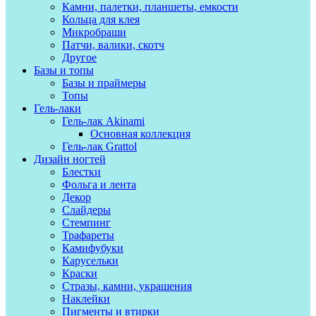
Камни, палетки, планшеты, емкости
Кольца для клея
Микробраши
Патчи, валики, скотч
Другое
Базы и топы
Базы и праймеры
Топы
Гель-лаки
Гель-лак Akinami
Основная коллекция
Гель-лак Grattol
Дизайн ногтей
Блестки
Фольга и лента
Декор
Слайдеры
Стемпинг
Трафареты
Камифубуки
Карусельки
Краски
Стразы, камни, украшения
Наклейки
Пигменты и втирки