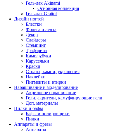
Гель-лак Akinami
Основная коллекция
Гель-лак Grattol
Дизайн ногтей
Блестки
Фольга и лента
Декор
Слайдеры
Стемпинг
Трафареты
Камифубуки
Карусельки
Краски
Стразы, камни, украшения
Наклейки
Пигменты и втирки
Наращивание и моделирование
Акриловое наращивание
Гели, акригели, камуфлирующие гели
Доп. материалы
Пилки и бафы
Бафы и полировщики
Пилки
Аппараты и фрезы
Аппараты