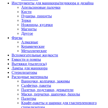
Инструменты для маникюра/педикюра и дизайна
Апельсиновые палочки
Кисти
Пушеры, пинцеты
Терки
Ножницы, кусачки
Магниты
Другое
Фрезы
Алмазные
Керамические
Металлические
Вспомогательные жидкости
Емкости и помпы
Вытяжки (пылесосы)
Лампы для маникюра
Стерилизаторы
Расходные материалы
Ванночки, колпачки, зажимы
Салфетки, пакеты
Палетки, подставки, держатели
Маски, перчатки, шапочки, бахилы
Палитры
Крафт-пакеты и шарики для гласперленового
стерилизатора