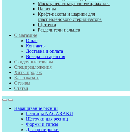
Маски, перчатки, шапочки, бахилы
Палитры
К
рафт-пакеты и шарики для
гласперленового стерилизатора
Щеточки
Разделители пальцев
О магазине
О нас
Контакты
Доставка и оплата
Возврат и гарантия
Скидочные товары
Спецпредложения
Хиты продаж
Как заказать
Отзывы
Статьи
Наращивание ресниц
Ресницы NAGARAKU
Щеточки для ресниц
Формы и типсы
Для тренировки