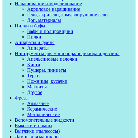
Наращивание и моделирование
Акриловое наращивание
Гели, акригели, камуфлирующие гели
Доп. материалы
Пилки и бафы
Бафы и полировщики
Пилки
Аппараты и фрезы
Аппараты
Инструменты для маникюра/педикюра и дизайна
Апельсиновые палочки
Кисти
Пушеры, пинцеты
Терки
Ножницы, кусачки
Магниты
Другое
Фрезы
Алмазные
Керамические
Металлические
Вспомогательные жидкости
Емкости и помпы
Вытяжки (пылесосы)
Лампы для маникюра