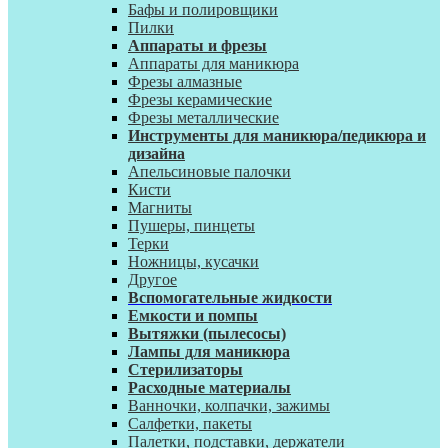
Бафы и полировщики
Пилки
Аппараты и фрезы
Аппараты для маникюра
Фрезы алмазные
Фрезы керамические
Фрезы металлические
Инструменты для маникюра/педикюра и
дизайна
Апельсиновые палочки
Кисти
Магниты
Пушеры, пинцеты
Терки
Ножницы, кусачки
Другое
Вспомогательные жидкости
Емкости и помпы
Вытяжки (пылесосы)
Лампы для маникюра
Стерилизаторы
Расходные материалы
Ванночки, колпачки, зажимы
Салфетки, пакеты
Палетки, подставки, держатели