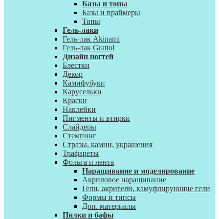
Базы и топы
Базы и праймеры
Топы
Гель-лаки
Гель-лак Akinami
Гель-лак Grattol
Дизайн ногтей
Блестки
Декор
Камифубуки
Карусельки
Краски
Наклейки
Пигменты и втирки
Слайдеры
Стемпинг
Стразы, камни, украшения
Трафареты
Фольга и лента
Наращивание и моделирование
Акриловое наращивание
Гели, акригели, камуфлирующие гели
Формы и типсы
Доп. материалы
Пилки и бафы