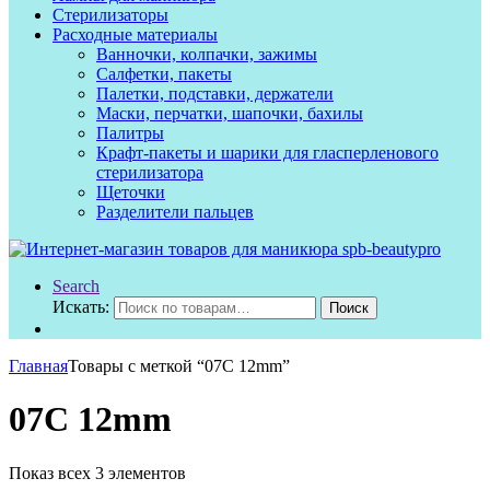
Стерилизаторы
Расходные материалы
Ванночки, колпачки, зажимы
Салфетки, пакеты
Палетки, подставки, держатели
Маски, перчатки, шапочки, бахилы
Палитры
Крафт-пакеты и шарики для гласперленового
стерилизатора
Щеточки
Разделители пальцев
Search
Искать:
Поиск
Главная
Товары с меткой “07C 12mm”
07C 12mm
Показ всех 3 элементов