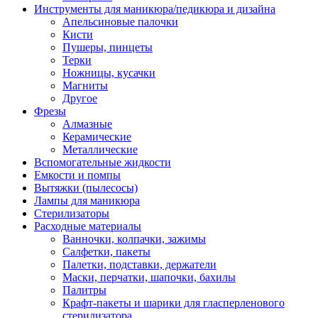
Инструменты для маникюра/педикюра и дизайна
Апельсиновые палочки
Кисти
Пушеры, пинцеты
Терки
Ножницы, кусачки
Магниты
Другое
Фрезы
Алмазные
Керамические
Металлические
Вспомогательные жидкости
Емкости и помпы
Вытяжки (пылесосы)
Лампы для маникюра
Стерилизаторы
Расходные материалы
Ванночки, колпачки, зажимы
Салфетки, пакеты
Палетки, подставки, держатели
Маски, перчатки, шапочки, бахилы
Палитры
Крафт-пакеты и шарики для гласперленового
стерилизатора