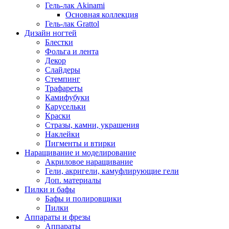
Гель-лак Akinami
Основная коллекция
Гель-лак Grattol
Дизайн ногтей
Блестки
Фольга и лента
Декор
Слайдеры
Стемпинг
Трафареты
Камифубуки
Карусельки
Краски
Стразы, камни, украшения
Наклейки
Пигменты и втирки
Наращивание и моделирование
Акриловое наращивание
Гели, акригели, камуфлирующие гели
Доп. материалы
Пилки и бафы
Бафы и полировщики
Пилки
Аппараты и фрезы
Аппараты