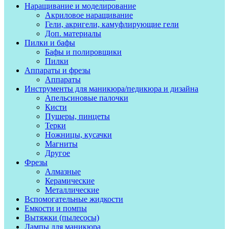
Наращивание и моделирование
Акриловое наращивание
Гели, акригели, камуфлирующие гели
Доп. материалы
Пилки и бафы
Бафы и полировщики
Пилки
Аппараты и фрезы
Аппараты
Инструменты для маникюра/педикюра и дизайна
Апельсиновые палочки
Кисти
Пушеры, пинцеты
Терки
Ножницы, кусачки
Магниты
Другое
Фрезы
Алмазные
Керамические
Металлические
Вспомогательные жидкости
Емкости и помпы
Вытяжки (пылесосы)
Лампы для маникюра