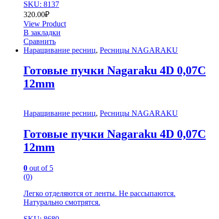
SKU: 8137
320.00
₽
View Product
В закладки
Сравнить
Наращивание ресниц
,
Ресницы NAGARAKU
Готовые пучки Nagaraku 4D 0,07C
12mm
Наращивание ресниц
,
Ресницы NAGARAKU
Готовые пучки Nagaraku 4D 0,07C
12mm
0
out of 5
(0)
Легко отделяются от ленты. Не рассыпаются.
Натурально смотрятся.
SKU: 8680