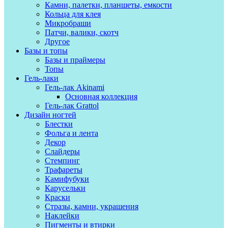
Камни, палетки, планшеты, емкости
Кольца для клея
Микробраши
Патчи, валики, скотч
Другое
Базы и топы
Базы и праймеры
Топы
Гель-лаки
Гель-лак Akinami
Основная коллекция
Гель-лак Grattol
Дизайн ногтей
Блестки
Фольга и лента
Декор
Слайдеры
Стемпинг
Трафареты
Камифубуки
Карусельки
Краски
Стразы, камни, украшения
Наклейки
Пигменты и втирки