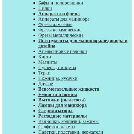
Бафы и полировщики
Пилки
Аппараты и фрезы
Аппараты для маникюра
Фрезы алмазные
Фрезы керамические
Фрезы металлические
Инструменты для маникюра/педикюра и
дизайна
Апельсиновые палочки
Кисти
Магниты
Пушеры, пинцеты
Терки
Ножницы, кусачки
Другое
Вспомогательные жидкости
Емкости и помпы
Вытяжки (пылесосы)
Лампы для маникюра
Стерилизаторы
Расходные материалы
Ванночки, колпачки, зажимы
Салфетки, пакеты
Палетки, подставки, держатели