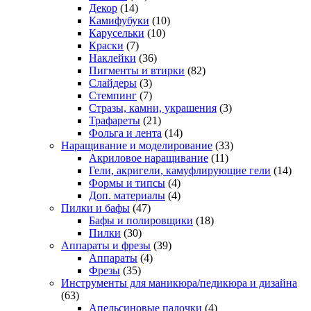
Декор
(14)
Камифубуки
(10)
Карусельки
(10)
Краски
(7)
Наклейки
(36)
Пигменты и втирки
(82)
Слайдеры
(3)
Стемпинг
(7)
Стразы, камни, украшения
(3)
Трафареты
(21)
Фольга и лента
(14)
Наращивание и моделирование
(33)
Акриловое наращивание
(11)
Гели, акригели, камуфлирующие гели
(14)
Формы и типсы
(4)
Доп. материалы
(4)
Пилки и бафы
(47)
Бафы и полировщики
(18)
Пилки
(30)
Аппараты и фрезы
(39)
Аппараты
(4)
Фрезы
(35)
Инструменты для маникюра/педикюра и дизайна
(63)
Апельсиновые палочки
(4)