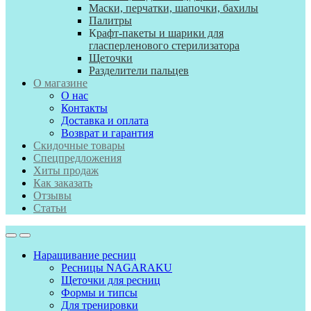
Маски, перчатки, шапочки, бахилы
Палитры
К
рафт-пакеты и шарики для
гласперленового стерилизатора
Щеточки
Разделители пальцев
О магазине
О нас
Контакты
Доставка и оплата
Возврат и гарантия
Скидочные товары
Спецпредложения
Хиты продаж
Как заказать
Отзывы
Статьи
Наращивание ресниц
Ресницы NAGARAKU
Щеточки для ресниц
Формы и типсы
Для тренировки