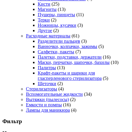
Кисти
(25)
Магниты
(13)
Пушеры, пинцеты
(11)
Терки
(2)
Ножницы, кусачки
(3)
Другое
(2)
Расходные материалы
(61)
Разделители пальцев
(3)
Ванночки, колпачки, зажимы
(5)
Салфетки, пакеты
(7)
Палетки, подставки, держатели
(16)
Маски, перчатки, шапочки, бахилы
(10)
Палитры
(13)
Крафт-пакеты и шарики для
гласперленового стерилизатора
(5)
Щеточки
(2)
Стерилизаторы
(4)
Вспомогательные жидкости
(34)
Вытяжки (пылесосы)
(2)
Емкости и помпы
(16)
Лампы для маникюра
(4)
Фильтр