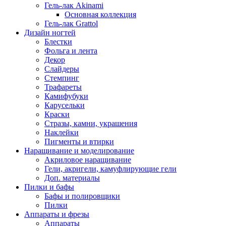
Гель-лак Akinami
Основная коллекция
Гель-лак Grattol
Дизайн ногтей
Блестки
Фольга и лента
Декор
Слайдеры
Стемпинг
Трафареты
Камифубуки
Карусельки
Краски
Стразы, камни, украшения
Наклейки
Пигменты и втирки
Наращивание и моделирование
Акриловое наращивание
Гели, акригели, камуфлирующие гели
Доп. материалы
Пилки и бафы
Бафы и полировщики
Пилки
Аппараты и фрезы
Аппараты