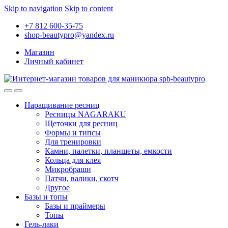
Skip to navigation
Skip to content
+7 812 600-35-75
shop-beautypro@yandex.ru
Магазин
Личный кабинет
Наращивание ресниц
Ресницы NAGARAKU
Щеточки для ресниц
Формы и типсы
Для тренировки
Камни, палетки, планшеты, емкости
Кольца для клея
Микробраши
Патчи, валики, скотч
Другое
Базы и топы
Базы и праймеры
Топы
Гель-лаки