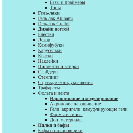
Базы и праймеры
Топы
Гель-лаки
Гель-лак Akinami
Гель-лак Grattol
Дизайн ногтей
Блестки
Декор
Камифубуки
Карусельки
Краски
Наклейки
Пигменты и втирки
Слайдеры
Стемпинг
Стразы, камни, украшения
Трафареты
Фольга и лента
Наращивание и моделирование
Акриловое наращивание
Гели, акригели, камуфлирующие гели
Формы и типсы
Доп. материалы
Пилки и бафы
Бафы и полировщики