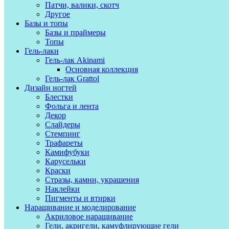
Патчи, валики, скотч
Другое
Базы и топы
Базы и праймеры
Топы
Гель-лаки
Гель-лак Akinami
Основная коллекция
Гель-лак Grattol
Дизайн ногтей
Блестки
Фольга и лента
Декор
Слайдеры
Стемпинг
Трафареты
Камифубуки
Карусельки
Краски
Стразы, камни, украшения
Наклейки
Пигменты и втирки
Наращивание и моделирование
Акриловое наращивание
Гели, акригели, камуфлирующие гели