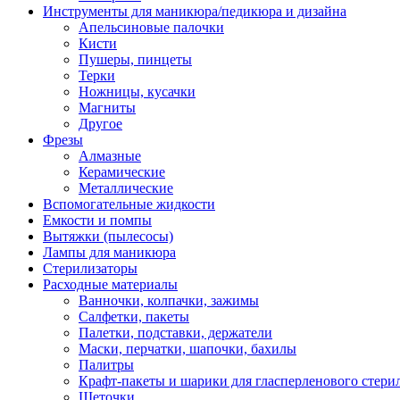
Инструменты для маникюра/педикюра и дизайна
Апельсиновые палочки
Кисти
Пушеры, пинцеты
Терки
Ножницы, кусачки
Магниты
Другое
Фрезы
Алмазные
Керамические
Металлические
Вспомогательные жидкости
Емкости и помпы
Вытяжки (пылесосы)
Лампы для маникюра
Стерилизаторы
Расходные материалы
Ванночки, колпачки, зажимы
Салфетки, пакеты
Палетки, подставки, держатели
Маски, перчатки, шапочки, бахилы
Палитры
Крафт-пакеты и шарики для гласперленового стери
Щеточки