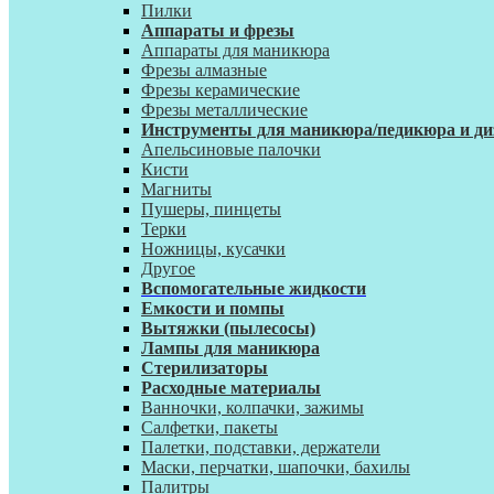
Пилки
Аппараты и фрезы
Аппараты для маникюра
Фрезы алмазные
Фрезы керамические
Фрезы металлические
Инструменты для маникюра/педикюра и ди
Апельсиновые палочки
Кисти
Магниты
Пушеры, пинцеты
Терки
Ножницы, кусачки
Другое
Вспомогательные жидкости
Емкости и помпы
Вытяжки (пылесосы)
Лампы для маникюра
Стерилизаторы
Расходные материалы
Ванночки, колпачки, зажимы
Салфетки, пакеты
Палетки, подставки, держатели
Маски, перчатки, шапочки, бахилы
Палитры