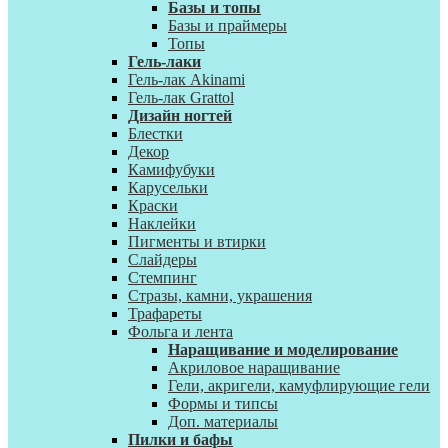
Базы и топы
Базы и праймеры
Топы
Гель-лаки
Гель-лак Akinami
Гель-лак Grattol
Дизайн ногтей
Блестки
Декор
Камифубуки
Карусельки
Краски
Наклейки
Пигменты и втирки
Слайдеры
Стемпинг
Стразы, камни, украшения
Трафареты
Фольга и лента
Наращивание и моделирование
Акриловое наращивание
Гели, акригели, камуфлирующие гели
Формы и типсы
Доп. материалы
Пилки и бафы