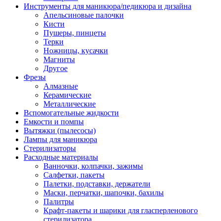
Инструменты для маникюра/педикюра и дизайна
Апельсиновые палочки
Кисти
Пушеры, пинцеты
Терки
Ножницы, кусачки
Магниты
Другое
Фрезы
Алмазные
Керамические
Металлические
Вспомогательные жидкости
Емкости и помпы
Вытяжки (пылесосы)
Лампы для маникюра
Стерилизаторы
Расходные материалы
Ванночки, колпачки, зажимы
Салфетки, пакеты
Палетки, подставки, держатели
Маски, перчатки, шапочки, бахилы
Палитры
Крафт-пакеты и шарики для гласперленового
стерилизатора