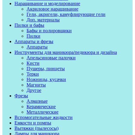
Наращивание и моделирование
Акриловое наращивание
Гели, акригели, камуфлирующие гели
Доп. материалы
Пилки и бафы
Бафы и полировщики
Пилки
Аппараты и фрезы
Аппараты
Инструменты для маникюра/педикюра и дизайна
Апельсиновые палочки
Кисти
Пушеры, пинцеты
Терки
Ножницы, кусачки
Магниты
Другое
Фрезы
Алмазные
Керамические
Металлические
Вспомогательные жидкости
Емкости и помпы
Вытяжки (пылесосы)
Лампы для маникюра