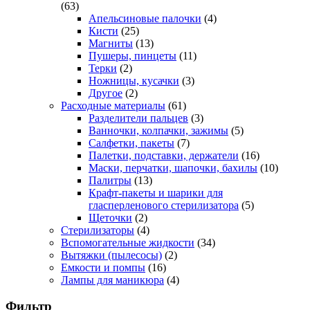
(63)
Апельсиновые палочки
(4)
Кисти
(25)
Магниты
(13)
Пушеры, пинцеты
(11)
Терки
(2)
Ножницы, кусачки
(3)
Другое
(2)
Расходные материалы
(61)
Разделители пальцев
(3)
Ванночки, колпачки, зажимы
(5)
Салфетки, пакеты
(7)
Палетки, подставки, держатели
(16)
Маски, перчатки, шапочки, бахилы
(10)
Палитры
(13)
Крафт-пакеты и шарики для
гласперленового стерилизатора
(5)
Щеточки
(2)
Стерилизаторы
(4)
Вспомогательные жидкости
(34)
Вытяжки (пылесосы)
(2)
Емкости и помпы
(16)
Лампы для маникюра
(4)
Фильтр