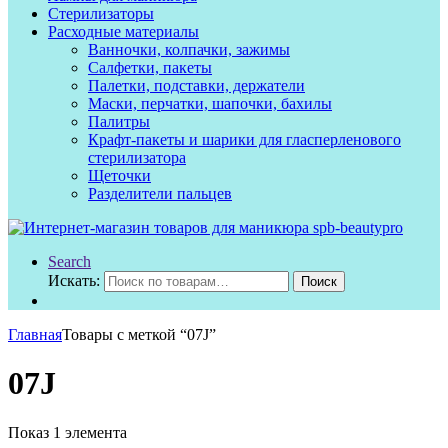
Стерилизаторы
Расходные материалы
Ванночки, колпачки, зажимы
Салфетки, пакеты
Палетки, подставки, держатели
Маски, перчатки, шапочки, бахилы
Палитры
Крафт-пакеты и шарики для гласперленового
стерилизатора
Щеточки
Разделители пальцев
Search
Искать:
Поиск
Главная
Товары с меткой “07J”
07J
Показ 1 элемента