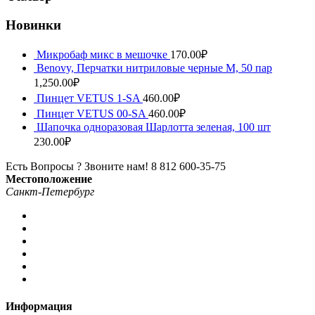
Новинки
Микробаф микс в мешочке
170.00
₽
Benovy, Перчатки нитриловые черные M, 50 пар
1,250.00
₽
Пинцет VETUS 1-SA
460.00
₽
Пинцет VETUS 00-SA
460.00
₽
Шапочка одноразовая Шарлотта зеленая, 100 шт
230.00
₽
Есть Вопросы ? Звоните нам!
8 812 600-35-75
Местоположение
Санкт-Петербург
Информация