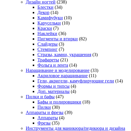
Дизайн ногтей
(238)
Блестки
(34)
Декор
(14)
Камифубуки
(10)
Карусельки
(10)
Краски
(7)
Наклейки
(36)
Пигменты и втирки
(82)
Слайдеры
(3)
Стемпинг
(7)
Стразы, камни, украшения
(3)
Трафареты
(21)
Фольга и лента
(14)
Наращивание и моделирование
(33)
Акриловое наращивание
(11)
Гели, акригели, камуфлирующие гели
(14)
Формы и типсы
(4)
Доп. материалы
(4)
Пилки и бафы
(47)
Бафы и полировщики
(18)
Пилки
(30)
Аппараты и фрезы
(39)
Аппараты
(4)
Фрезы
(35)
Инструменты для маникюра/педикюра и дизайна