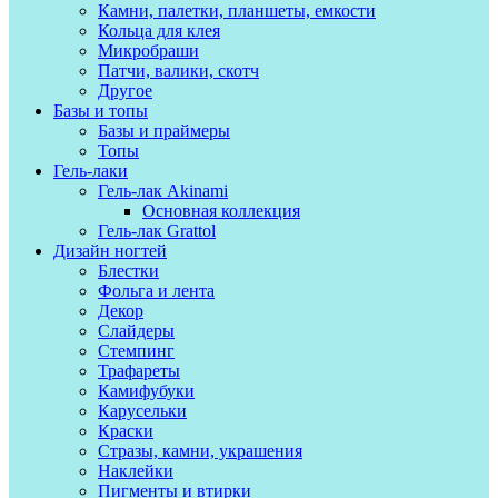
Камни, палетки, планшеты, емкости
Кольца для клея
Микробраши
Патчи, валики, скотч
Другое
Базы и топы
Базы и праймеры
Топы
Гель-лаки
Гель-лак Akinami
Основная коллекция
Гель-лак Grattol
Дизайн ногтей
Блестки
Фольга и лента
Декор
Слайдеры
Стемпинг
Трафареты
Камифубуки
Карусельки
Краски
Стразы, камни, украшения
Наклейки
Пигменты и втирки