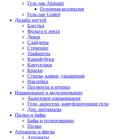
Гель-лак Akinami
Основная коллекция
Гель-лак Grattol
Дизайн ногтей
Блестки
Фольга и лента
Декор
Слайдеры
Стемпинг
Трафареты
Камифубуки
Карусельки
Краски
Стразы, камни, украшения
Наклейки
Пигменты и втирки
Наращивание и моделирование
Акриловое наращивание
Гели, акригели, камуфлирующие гели
Доп. материалы
Пилки и бафы
Бафы и полировщики
Пилки
Аппараты и фрезы
Аппараты