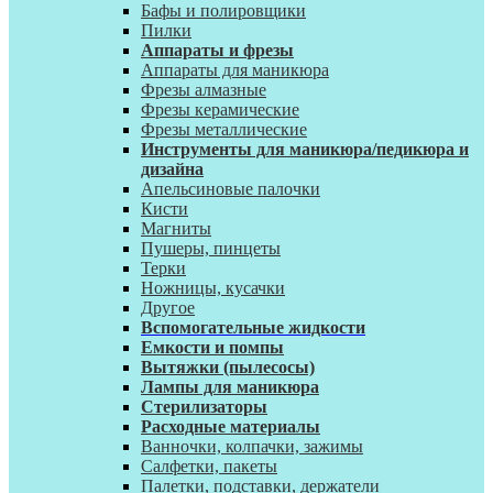
Бафы и полировщики
Пилки
Аппараты и фрезы
Аппараты для маникюра
Фрезы алмазные
Фрезы керамические
Фрезы металлические
Инструменты для маникюра/педикюра и
дизайна
Апельсиновые палочки
Кисти
Магниты
Пушеры, пинцеты
Терки
Ножницы, кусачки
Другое
Вспомогательные жидкости
Емкости и помпы
Вытяжки (пылесосы)
Лампы для маникюра
Стерилизаторы
Расходные материалы
Ванночки, колпачки, зажимы
Салфетки, пакеты
Палетки, подставки, держатели