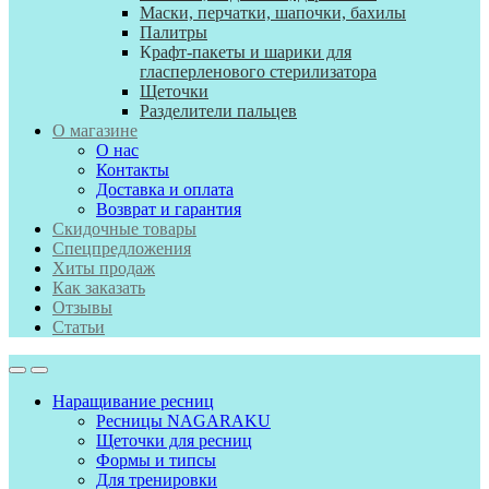
Маски, перчатки, шапочки, бахилы
Палитры
К
рафт-пакеты и шарики для
гласперленового стерилизатора
Щеточки
Разделители пальцев
О магазине
О нас
Контакты
Доставка и оплата
Возврат и гарантия
Скидочные товары
Спецпредложения
Хиты продаж
Как заказать
Отзывы
Статьи
Наращивание ресниц
Ресницы NAGARAKU
Щеточки для ресниц
Формы и типсы
Для тренировки