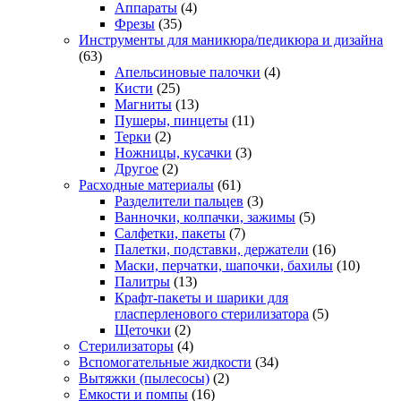
Аппараты
(4)
Фрезы
(35)
Инструменты для маникюра/педикюра и дизайна
(63)
Апельсиновые палочки
(4)
Кисти
(25)
Магниты
(13)
Пушеры, пинцеты
(11)
Терки
(2)
Ножницы, кусачки
(3)
Другое
(2)
Расходные материалы
(61)
Разделители пальцев
(3)
Ванночки, колпачки, зажимы
(5)
Салфетки, пакеты
(7)
Палетки, подставки, держатели
(16)
Маски, перчатки, шапочки, бахилы
(10)
Палитры
(13)
Крафт-пакеты и шарики для
гласперленового стерилизатора
(5)
Щеточки
(2)
Стерилизаторы
(4)
Вспомогательные жидкости
(34)
Вытяжки (пылесосы)
(2)
Емкости и помпы
(16)