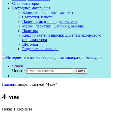
Стерилизаторы
Расходные материалы
Ванночки, колпачки, зажимы
Салфетки, пакеты
Палетки, подставки, держатели
Маски, перчатки, шапочки, бахилы
Палитры
Крафт-пакеты и шарики для гласперленового
стерилизатора
Щеточки
Разделители пальцев
Search
Искать:
Поиск
Главная
Товары с меткой “4 мм”
4 мм
Показ 1 элемента