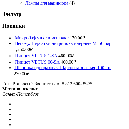
Лампы для маникюра
(4)
Фильтр
Новинки
Микробаф микс в мешочке
170.00
₽
Benovy, Перчатки нитриловые черные M, 50 пар
1,250.00
₽
Пинцет VETUS 1-SA
460.00
₽
Пинцет VETUS 00-SA
460.00
₽
Шапочка одноразовая Шарлотта зеленая, 100 шт
230.00
₽
Есть Вопросы ? Звоните нам!
8 812 600-35-75
Местоположение
Санкт-Петербург