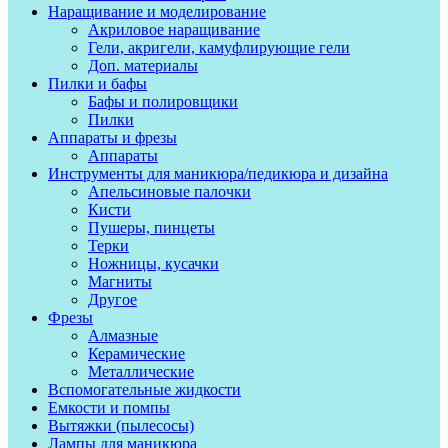
Наращивание и моделирование
Акриловое наращивание
Гели, акригели, камуфлирующие гели
Доп. материалы
Пилки и бафы
Бафы и полировщики
Пилки
Аппараты и фрезы
Аппараты
Инструменты для маникюра/педикюра и дизайна
Апельсиновые палочки
Кисти
Пушеры, пинцеты
Терки
Ножницы, кусачки
Магниты
Другое
Фрезы
Алмазные
Керамические
Металлические
Вспомогательные жидкости
Емкости и помпы
Вытяжки (пылесосы)
Лампы для маникюра