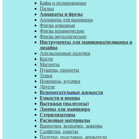
Бафы и полировщики
Пилки
Аппараты и фрезы
Аппараты для маникюра
Фрезы алмазные
Фрезы керамические
Фрезы металлические
Инструменты для маникюра/педикюра и
дизайна
Апельсиновые палочки
Кисти
Магниты
Пушеры, пинцеты
Терки
Ножницы, кусачки
Другое
Вспомогательные жидкости
Емкости и помпы
Вытяжки (пылесосы)
Лампы для маникюра
Стерилизаторы
Расходные материалы
Ванночки, колпачки, зажимы
Салфетки, пакеты
Палетки, подставки, держатели