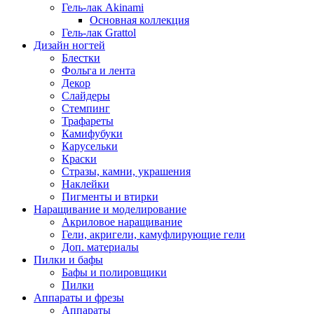
Гель-лак Akinami
Основная коллекция
Гель-лак Grattol
Дизайн ногтей
Блестки
Фольга и лента
Декор
Слайдеры
Стемпинг
Трафареты
Камифубуки
Карусельки
Краски
Стразы, камни, украшения
Наклейки
Пигменты и втирки
Наращивание и моделирование
Акриловое наращивание
Гели, акригели, камуфлирующие гели
Доп. материалы
Пилки и бафы
Бафы и полировщики
Пилки
Аппараты и фрезы
Аппараты