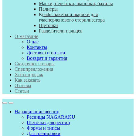
Маски, перчатки, шапочки, бахилы
Палитры
К
рафт-пакеты и шарики для
гласперленового стерилизатора
Щеточки
Разделители пальцев
О магазине
О нас
Контакты
Доставка и оплата
Возврат и гарантия
Скидочные товары
Спецпредложения
Хиты продаж
Как заказать
Отзывы
Статьи
Наращивание ресниц
Ресницы NAGARAKU
Щеточки для ресниц
Формы и типсы
Для тренировки