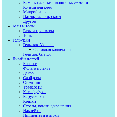
Камни, палетки, планшеты, емкости
Кольца для клея
Микробраши
Патчи, валики, скотч
Другое
Базы и топы
Базы и праймеры
Топы
Гель-лаки
Гель-лак Akinami
Основная коллекция
Гель-лак Grattol
Дизайн ногтей
Блестки
Фольга и лента
Декор
Слайдеры
Стемпинг
Трафареты
Камифубуки
Карусельки
Краски
Стразы, камни, украшения
Наклейки
Пигменты и втирки