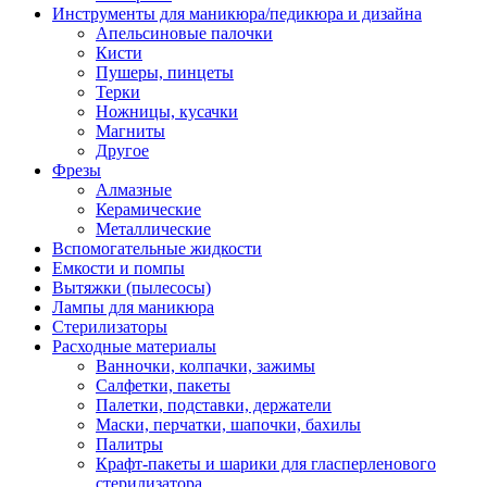
Инструменты для маникюра/педикюра и дизайна
Апельсиновые палочки
Кисти
Пушеры, пинцеты
Терки
Ножницы, кусачки
Магниты
Другое
Фрезы
Алмазные
Керамические
Металлические
Вспомогательные жидкости
Емкости и помпы
Вытяжки (пылесосы)
Лампы для маникюра
Стерилизаторы
Расходные материалы
Ванночки, колпачки, зажимы
Салфетки, пакеты
Палетки, подставки, держатели
Маски, перчатки, шапочки, бахилы
Палитры
Крафт-пакеты и шарики для гласперленового
стерилизатора