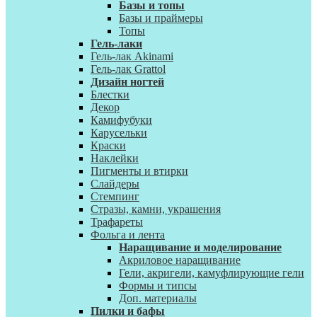
Базы и топы
Базы и праймеры
Топы
Гель-лаки
Гель-лак Akinami
Гель-лак Grattol
Дизайн ногтей
Блестки
Декор
Камифубуки
Карусельки
Краски
Наклейки
Пигменты и втирки
Слайдеры
Стемпинг
Стразы, камни, украшения
Трафареты
Фольга и лента
Наращивание и моделирование
Акриловое наращивание
Гели, акригели, камуфлирующие гели
Формы и типсы
Доп. материалы
Пилки и бафы