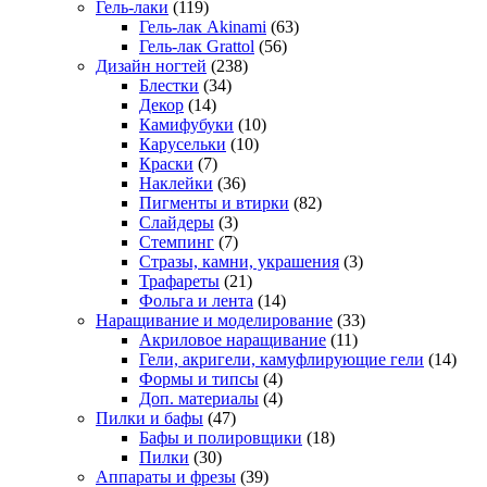
Гель-лаки
(119)
Гель-лак Akinami
(63)
Гель-лак Grattol
(56)
Дизайн ногтей
(238)
Блестки
(34)
Декор
(14)
Камифубуки
(10)
Карусельки
(10)
Краски
(7)
Наклейки
(36)
Пигменты и втирки
(82)
Слайдеры
(3)
Стемпинг
(7)
Стразы, камни, украшения
(3)
Трафареты
(21)
Фольга и лента
(14)
Наращивание и моделирование
(33)
Акриловое наращивание
(11)
Гели, акригели, камуфлирующие гели
(14)
Формы и типсы
(4)
Доп. материалы
(4)
Пилки и бафы
(47)
Бафы и полировщики
(18)
Пилки
(30)
Аппараты и фрезы
(39)