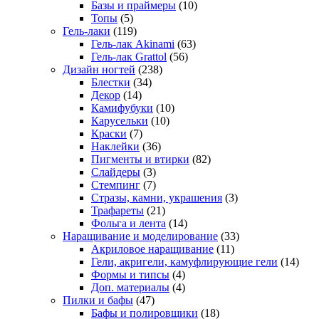
Базы и праймеры
(10)
Топы
(5)
Гель-лаки
(119)
Гель-лак Akinami
(63)
Гель-лак Grattol
(56)
Дизайн ногтей
(238)
Блестки
(34)
Декор
(14)
Камифубуки
(10)
Карусельки
(10)
Краски
(7)
Наклейки
(36)
Пигменты и втирки
(82)
Слайдеры
(3)
Стемпинг
(7)
Стразы, камни, украшения
(3)
Трафареты
(21)
Фольга и лента
(14)
Наращивание и моделирование
(33)
Акриловое наращивание
(11)
Гели, акригели, камуфлирующие гели
(14)
Формы и типсы
(4)
Доп. материалы
(4)
Пилки и бафы
(47)
Бафы и полировщики
(18)