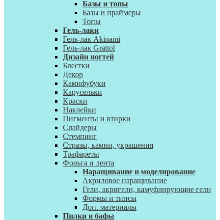
Базы и топы
Базы и праймеры
Топы
Гель-лаки
Гель-лак Akinami
Гель-лак Grattol
Дизайн ногтей
Блестки
Декор
Камифубуки
Карусельки
Краски
Наклейки
Пигменты и втирки
Слайдеры
Стемпинг
Стразы, камни, украшения
Трафареты
Фольга и лента
Наращивание и моделирование
Акриловое наращивание
Гели, акригели, камуфлирующие гели
Формы и типсы
Доп. материалы
Пилки и бафы