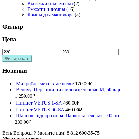
Вытяжки (пылесосы)
(2)
Емкости и помпы
(16)
Лампы для маникюра
(4)
Фильтр
Цена
Фильтровать
Новинки
Микробаф микс в мешочке
170.00
₽
Benovy, Перчатки нитриловые черные M, 50 пар
1,250.00
₽
Пинцет VETUS 1-SA
460.00
₽
Пинцет VETUS 00-SA
460.00
₽
Шапочка одноразовая Шарлотта зеленая, 100 шт
230.00
₽
Есть Вопросы ? Звоните нам!
8 812 600-35-75
Местоположение