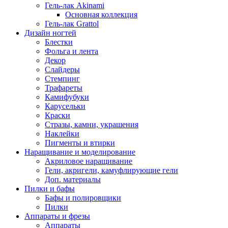
Гель-лак Akinami
Основная коллекция
Гель-лак Grattol
Дизайн ногтей
Блестки
Фольга и лента
Декор
Слайдеры
Стемпинг
Трафареты
Камифубуки
Карусельки
Краски
Стразы, камни, украшения
Наклейки
Пигменты и втирки
Наращивание и моделирование
Акриловое наращивание
Гели, акригели, камуфлирующие гели
Доп. материалы
Пилки и бафы
Бафы и полировщики
Пилки
Аппараты и фрезы
Аппараты