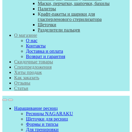
Маски, перчатки, шапочки, бахилы
Палитры
К
рафт-пакеты и шарики для
гласперленового стерилизатора
Щеточки
Разделители пальцев
О магазине
О нас
Контакты
Доставка и оплата
Возврат и гарантия
Скидочные товары
Спецпредложения
Хиты продаж
Как заказать
Отзывы
Статьи
Наращивание ресниц
Ресницы NAGARAKU
Щеточки для ресниц
Формы и типсы
Для тренировки