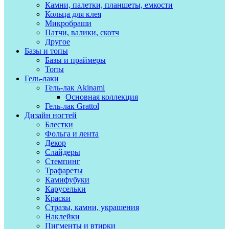
Камни, палетки, планшеты, емкости
Кольца для клея
Микробраши
Патчи, валики, скотч
Другое
Базы и топы
Базы и праймеры
Топы
Гель-лаки
Гель-лак Akinami
Основная коллекция
Гель-лак Grattol
Дизайн ногтей
Блестки
Фольга и лента
Декор
Слайдеры
Стемпинг
Трафареты
Камифубуки
Карусельки
Краски
Стразы, камни, украшения
Наклейки
Пигменты и втирки