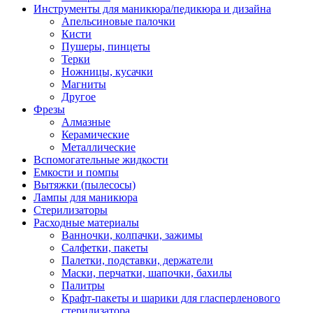
Инструменты для маникюра/педикюра и дизайна
Апельсиновые палочки
Кисти
Пушеры, пинцеты
Терки
Ножницы, кусачки
Магниты
Другое
Фрезы
Алмазные
Керамические
Металлические
Вспомогательные жидкости
Емкости и помпы
Вытяжки (пылесосы)
Лампы для маникюра
Стерилизаторы
Расходные материалы
Ванночки, колпачки, зажимы
Салфетки, пакеты
Палетки, подставки, держатели
Маски, перчатки, шапочки, бахилы
Палитры
Крафт-пакеты и шарики для гласперленового
стерилизатора