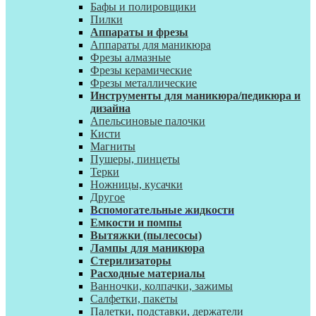
Бафы и полировщики
Пилки
Аппараты и фрезы
Аппараты для маникюра
Фрезы алмазные
Фрезы керамические
Фрезы металлические
Инструменты для маникюра/педикюра и
дизайна
Апельсиновые палочки
Кисти
Магниты
Пушеры, пинцеты
Терки
Ножницы, кусачки
Другое
Вспомогательные жидкости
Емкости и помпы
Вытяжки (пылесосы)
Лампы для маникюра
Стерилизаторы
Расходные материалы
Ванночки, колпачки, зажимы
Салфетки, пакеты
Палетки, подставки, держатели