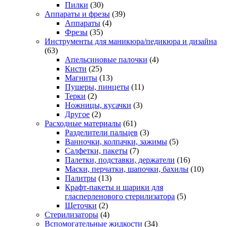
Пилки
(30)
Аппараты и фрезы
(39)
Аппараты
(4)
Фрезы
(35)
Инструменты для маникюра/педикюра и дизайна
(63)
Апельсиновые палочки
(4)
Кисти
(25)
Магниты
(13)
Пушеры, пинцеты
(11)
Терки
(2)
Ножницы, кусачки
(3)
Другое
(2)
Расходные материалы
(61)
Разделители пальцев
(3)
Ванночки, колпачки, зажимы
(5)
Салфетки, пакеты
(7)
Палетки, подставки, держатели
(16)
Маски, перчатки, шапочки, бахилы
(10)
Палитры
(13)
Крафт-пакеты и шарики для
гласперленового стерилизатора
(5)
Щеточки
(2)
Стерилизаторы
(4)
Вспомогательные жидкости
(34)