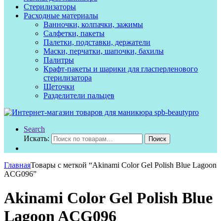
Стерилизаторы
Расходные материалы
Ванночки, колпачки, зажимы
Салфетки, пакеты
Палетки, подставки, держатели
Маски, перчатки, шапочки, бахилы
Палитры
Крафт-пакеты и шарики для гласперленового
стерилизатора
Щеточки
Разделители пальцев
Search
Искать:
Поиск
Главная
Товары с меткой “Akinami Color Gel Polish Blue Lagoon
AСG096”
Akinami Color Gel Polish Blue
Lagoon AСG096