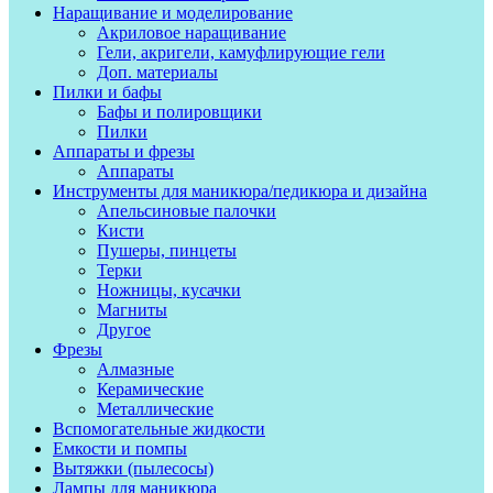
Наращивание и моделирование
Акриловое наращивание
Гели, акригели, камуфлирующие гели
Доп. материалы
Пилки и бафы
Бафы и полировщики
Пилки
Аппараты и фрезы
Аппараты
Инструменты для маникюра/педикюра и дизайна
Апельсиновые палочки
Кисти
Пушеры, пинцеты
Терки
Ножницы, кусачки
Магниты
Другое
Фрезы
Алмазные
Керамические
Металлические
Вспомогательные жидкости
Емкости и помпы
Вытяжки (пылесосы)
Лампы для маникюра