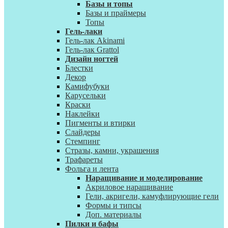
Базы и топы
Базы и праймеры
Топы
Гель-лаки
Гель-лак Akinami
Гель-лак Grattol
Дизайн ногтей
Блестки
Декор
Камифубуки
Карусельки
Краски
Наклейки
Пигменты и втирки
Слайдеры
Стемпинг
Стразы, камни, украшения
Трафареты
Фольга и лента
Наращивание и моделирование
Акриловое наращивание
Гели, акригели, камуфлирующие гели
Формы и типсы
Доп. материалы
Пилки и бафы