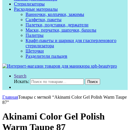
Стерилизаторы
Расходные материалы
Ванночки, колпачки, зажимы
Салфетки, пакеты
Палетки, подставки, держатели
Маски, перчатки, шапочки, бахилы
Палитры
Крафт-пакеты и шарики для гласперленового
стерилизатора
Щеточки
Разделители пальцев
Search
Искать:
Поиск
Главная
Товары с меткой “Akinami Color Gel Polish Warm Taupe
87”
Akinami Color Gel Polish
Warm Taupe 87