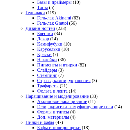
Базы и праймеры
(10)
Топы
(5)
Гель-лаки
(119)
Гель-лак Akinami
(63)
Гель-лак Grattol
(56)
Дизайн ногтей
(238)
Блестки
(34)
Декор
(14)
Камифубуки
(10)
Карусельки
(10)
Краски
(7)
Наклейки
(36)
Пигменты и втирки
(82)
Слайдеры
(3)
Стемпинг
(7)
Стразы, камни, украшения
(3)
Трафареты
(21)
Фольга и лента
(14)
Наращивание и моделирование
(33)
Акриловое наращивание
(11)
Гели, акригели, камуфлирующие гели
(14)
Формы и типсы
(4)
Доп. материалы
(4)
Пилки и бафы
(47)
Бафы и полировщики
(18)