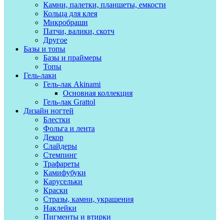
Камни, палетки, планшеты, емкости
Кольца для клея
Микробраши
Патчи, валики, скотч
Другое
Базы и топы
Базы и праймеры
Топы
Гель-лаки
Гель-лак Akinami
Основная коллекция
Гель-лак Grattol
Дизайн ногтей
Блестки
Фольга и лента
Декор
Слайдеры
Стемпинг
Трафареты
Камифубуки
Карусельки
Краски
Стразы, камни, украшения
Наклейки
Пигменты и втирки