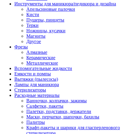
Инструменты для маникюра/педикюра и дизайна
Апельсиновые палочки
Кисти
Пушеры, пинцеты
Терки
Ножницы, кусачки
Магниты
Другое
Фрезы
Алмазные
Керамические
Металлические
Вспомогательные жидкости
Емкости и помпы
Вытяжки (пылесосы)
Лампы для маникюра
Стерилизаторы
Расходные материалы
Ванночки, колпачки, зажимы
Салфетки, пакеты
Палетки, подставки, держатели
Маски, перчатки, шапочки, бахилы
Палитры
Крафт-пакеты и шарики для гласперленового
стерилизатора