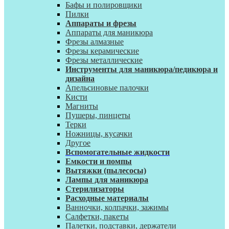
Бафы и полировщики
Пилки
Аппараты и фрезы
Аппараты для маникюра
Фрезы алмазные
Фрезы керамические
Фрезы металлические
Инструменты для маникюра/педикюра и
дизайна
Апельсиновые палочки
Кисти
Магниты
Пушеры, пинцеты
Терки
Ножницы, кусачки
Другое
Вспомогательные жидкости
Емкости и помпы
Вытяжки (пылесосы)
Лампы для маникюра
Стерилизаторы
Расходные материалы
Ванночки, колпачки, зажимы
Салфетки, пакеты
Палетки, подставки, держатели