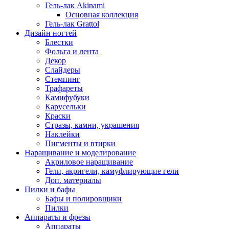
Гель-лак Akinami
Основная коллекция
Гель-лак Grattol
Дизайн ногтей
Блестки
Фольга и лента
Декор
Слайдеры
Стемпинг
Трафареты
Камифубуки
Карусельки
Краски
Стразы, камни, украшения
Наклейки
Пигменты и втирки
Наращивание и моделирование
Акриловое наращивание
Гели, акригели, камуфлирующие гели
Доп. материалы
Пилки и бафы
Бафы и полировщики
Пилки
Аппараты и фрезы
Аппараты