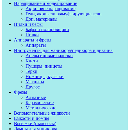
Наращивание и моделирование
Акриловое наращивание
Гели, акригели, камуфлирующие гели
Доп. материалы
Пилки и бафы
Бафы и полировщики
Пилки
Аппараты и фрезы
Аппараты
Инструменты для маникюра/педикюра и дизайна
Апельсиновые палочки
Кисти
Пушеры, пинцеты
Терки
Ножницы, кусачки
Магниты
Другое
Фрезы
Алмазные
Керамические
Металлические
Вспомогательные жидкости
Емкости и помпы
Вытяжки (пылесосы)
Лампы для маникюра