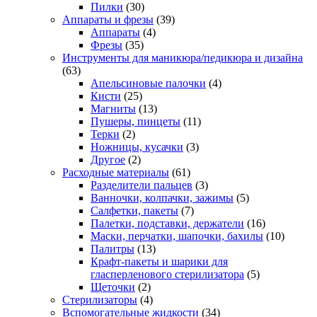
Пилки
(30)
Аппараты и фрезы
(39)
Аппараты
(4)
Фрезы
(35)
Инструменты для маникюра/педикюра и дизайна
(63)
Апельсиновые палочки
(4)
Кисти
(25)
Магниты
(13)
Пушеры, пинцеты
(11)
Терки
(2)
Ножницы, кусачки
(3)
Другое
(2)
Расходные материалы
(61)
Разделители пальцев
(3)
Ванночки, колпачки, зажимы
(5)
Салфетки, пакеты
(7)
Палетки, подставки, держатели
(16)
Маски, перчатки, шапочки, бахилы
(10)
Палитры
(13)
Крафт-пакеты и шарики для
гласперленового стерилизатора
(5)
Щеточки
(2)
Стерилизаторы
(4)
Вспомогательные жидкости
(34)