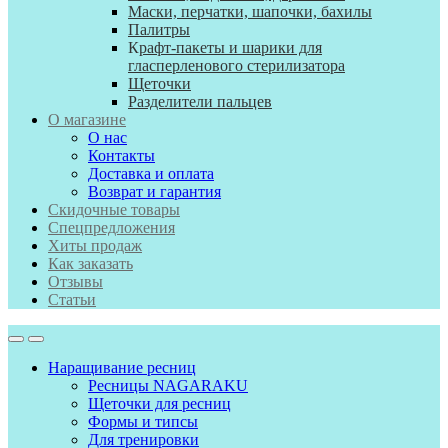
Маски, перчатки, шапочки, бахилы
Палитры
К
рафт-пакеты и шарики для
гласперленового стерилизатора
Щеточки
Разделители пальцев
О магазине
О нас
Контакты
Доставка и оплата
Возврат и гарантия
Скидочные товары
Спецпредложения
Хиты продаж
Как заказать
Отзывы
Статьи
Наращивание ресниц
Ресницы NAGARAKU
Щеточки для ресниц
Формы и типсы
Для тренировки