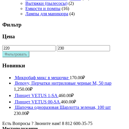
Вытяжки (пылесосы)
(2)
Емкости и помпы
(16)
Лампы для маникюра
(4)
Фильтр
Цена
Фильтровать
Новинки
Микробаф микс в мешочке
170.00
₽
Benovy, Перчатки нитриловые черные M, 50 пар
1,250.00
₽
Пинцет VETUS 1-SA
460.00
₽
Пинцет VETUS 00-SA
460.00
₽
Шапочка одноразовая Шарлотта зеленая, 100 шт
230.00
₽
Есть Вопросы ? Звоните нам!
8 812 600-35-75
Местоположение