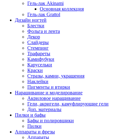
Гель-лак Akinami
Основная коллекция
Гель-лак Grattol
Дизайн ногтей
Блестки
Фольга и лента
Декор
Слайдеры
Стемпинг
Трафареты
Камифубуки
Карусельки
Краски
Стразы, камни, украшения
Наклейки
Пигменты и втирки
Наращивание и моделирование
Акриловое наращивание
Гели, акригели, камуфлирующие гели
Доп. материалы
Пилки и бафы
Бафы и полировщики
Пилки
Аппараты и фрезы
Аппараты