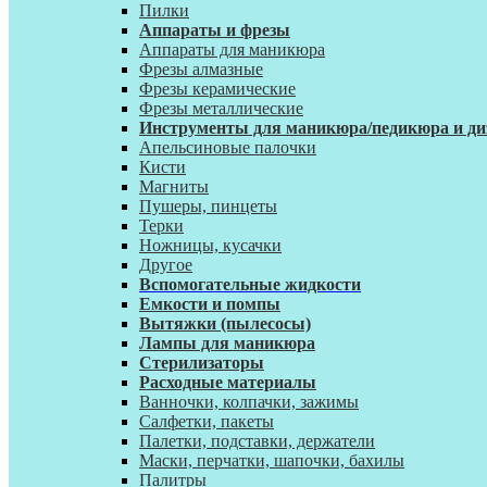
Пилки
Аппараты и фрезы
Аппараты для маникюра
Фрезы алмазные
Фрезы керамические
Фрезы металлические
Инструменты для маникюра/педикюра и ди
Апельсиновые палочки
Кисти
Магниты
Пушеры, пинцеты
Терки
Ножницы, кусачки
Другое
Вспомогательные жидкости
Емкости и помпы
Вытяжки (пылесосы)
Лампы для маникюра
Стерилизаторы
Расходные материалы
Ванночки, колпачки, зажимы
Салфетки, пакеты
Палетки, подставки, держатели
Маски, перчатки, шапочки, бахилы
Палитры