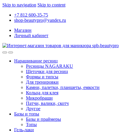
Skip to navigation
Skip to content
+7 812 600-35-75
shop-beautypro@yandex.ru
Магазин
Личный кабинет
Наращивание ресниц
Ресницы NAGARAKU
Щеточки для ресниц
Формы и типсы
Для тренировки
Камни, палетки, планшеты, емкости
Кольца для клея
Микробраши
Патчи, валики, скотч
Другое
Базы и топы
Базы и праймеры
Топы
Гель-лаки