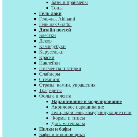
Базы и праймеры
Топы
Гель-лаки
Гель-лак Akinami
Гель-лак Grattol
Дизайн ногтей
Блестки
Декор
Камифубуки
Карусельки
Краски
Наклейки
Пигменты и втирки
Слайдеры
Стемпинг
Стразы, камни, украшения
Трафареты
Фольга и лента
Наращивание и моделирование
Акриловое наращивание
Гели, акригели, камуфлирующие гели
Формы и типсы
Доп. материалы
Пилки и бафы
Бафы и полировщики