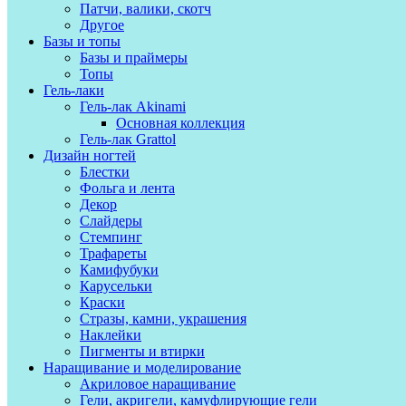
Патчи, валики, скотч
Другое
Базы и топы
Базы и праймеры
Топы
Гель-лаки
Гель-лак Akinami
Основная коллекция
Гель-лак Grattol
Дизайн ногтей
Блестки
Фольга и лента
Декор
Слайдеры
Стемпинг
Трафареты
Камифубуки
Карусельки
Краски
Стразы, камни, украшения
Наклейки
Пигменты и втирки
Наращивание и моделирование
Акриловое наращивание
Гели, акригели, камуфлирующие гели