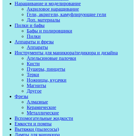
Наращивание и моделирование
Акриловое наращивание
Гели, акригели, камуфлирующие гели
Доп. материалы
Пилки и бафы
Бафы и полировщики
Пилки
Аппараты и фрезы
Аппараты
Инструменты для маникюра/педикюра и дизайна
Апельсиновые палочки
Кисти
Пушеры, пинцеты
Терки
Ножницы, кусачки
Магниты
Другое
Фрезы
Алмазные
Керамические
Металлические
Вспомогательные жидкости
Емкости и помпы
Вытяжки (пылесосы)
Лампы для маникюра