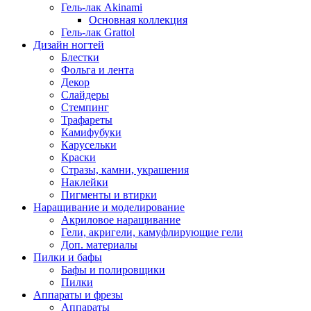
Гель-лак Akinami
Основная коллекция
Гель-лак Grattol
Дизайн ногтей
Блестки
Фольга и лента
Декор
Слайдеры
Стемпинг
Трафареты
Камифубуки
Карусельки
Краски
Стразы, камни, украшения
Наклейки
Пигменты и втирки
Наращивание и моделирование
Акриловое наращивание
Гели, акригели, камуфлирующие гели
Доп. материалы
Пилки и бафы
Бафы и полировщики
Пилки
Аппараты и фрезы
Аппараты