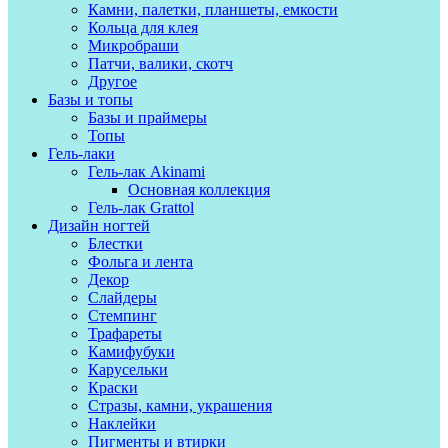
Камни, палетки, планшеты, емкости
Кольца для клея
Микробраши
Патчи, валики, скотч
Другое
Базы и топы
Базы и праймеры
Топы
Гель-лаки
Гель-лак Akinami
Основная коллекция
Гель-лак Grattol
Дизайн ногтей
Блестки
Фольга и лента
Декор
Слайдеры
Стемпинг
Трафареты
Камифубуки
Карусельки
Краски
Стразы, камни, украшения
Наклейки
Пигменты и втирки