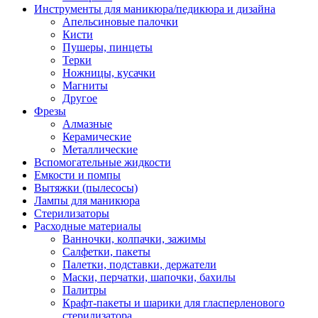
Инструменты для маникюра/педикюра и дизайна
Апельсиновые палочки
Кисти
Пушеры, пинцеты
Терки
Ножницы, кусачки
Магниты
Другое
Фрезы
Алмазные
Керамические
Металлические
Вспомогательные жидкости
Емкости и помпы
Вытяжки (пылесосы)
Лампы для маникюра
Стерилизаторы
Расходные материалы
Ванночки, колпачки, зажимы
Салфетки, пакеты
Палетки, подставки, держатели
Маски, перчатки, шапочки, бахилы
Палитры
Крафт-пакеты и шарики для гласперленового
стерилизатора