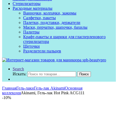
Стерилизаторы
Расходные материалы
Ванночки, колпачки, зажимы
Салфетки, пакеты
Палетки, подставки, держатели
Маски, перчатки, шапочки, бахилы
Палитры
Крафт-пакеты и шарики для гласперленового
стерилизатора
Щеточки
Разделители пальцев
Search
Искать:
Поиск
Главная
Гель-лаки
Гель-лак Akinami
Основная
коллекция
Akinami, Гель-лак Hot Pink AСG111
-
10%