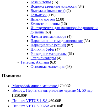
Базы и топы
(15)
Вспомогательные жидкости
(34)
Вытяжки (пылесосы)
(2)
Гель-лаки
(119)
Дизайн ногтей
(238)
Емкости и помпы
(16)
Инструменты для маникюра/педикюра и
дизайна
(63)
Лампы для маникюра
(4)
Наращивание и моделирование
(33)
Наращивание ресниц
(82)
Пилки и бафы
(47)
Расходные материалы
(61)
Стерилизаторы
(4)
Гель-лак Akinami
(63)
Основная коллекция
(63)
Новинки
Микробаф микс в мешочке
170.00
₽
Benovy, Перчатки нитриловые черные M, 50 пар
1,250.00
₽
Пинцет VETUS 1-SA
460.00
₽
Пинцет VETUS 00-SA
460.00
₽