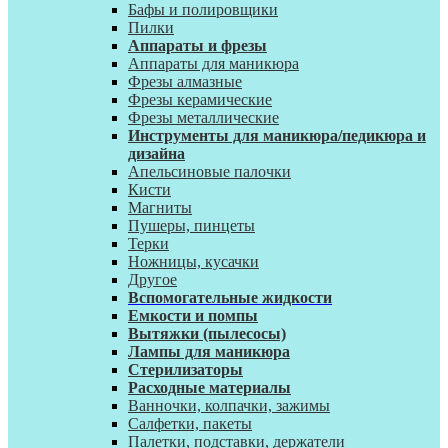
Бафы и полировщики
Пилки
Аппараты и фрезы
Аппараты для маникюра
Фрезы алмазные
Фрезы керамические
Фрезы металлические
Инструменты для маникюра/педикюра и
дизайна
Апельсиновые палочки
Кисти
Магниты
Пушеры, пинцеты
Терки
Ножницы, кусачки
Другое
Вспомогательные жидкости
Емкости и помпы
Вытяжки (пылесосы)
Лампы для маникюра
Стерилизаторы
Расходные материалы
Ванночки, колпачки, зажимы
Салфетки, пакеты
Палетки, подставки, держатели