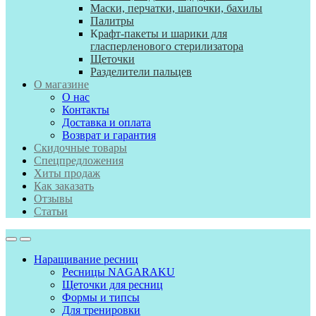
Маски, перчатки, шапочки, бахилы
Палитры
К
рафт-пакеты и шарики для
гласперленового стерилизатора
Щеточки
Разделители пальцев
О магазине
О нас
Контакты
Доставка и оплата
Возврат и гарантия
Скидочные товары
Спецпредложения
Хиты продаж
Как заказать
Отзывы
Статьи
Наращивание ресниц
Ресницы NAGARAKU
Щеточки для ресниц
Формы и типсы
Для тренировки