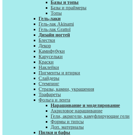
Базы и топы
Базы и праймеры
Топы
Гель-лаки
Гель-лак Akinami
Гель-лак Grattol
Дизайн ногтей
Блестки
Декор
Камифубуки
Карусельки
Краски
Наклейки
Пигменты и втирки
Слайдеры
Стемпинг
Стразы, камни, украшения
Трафареты
Фольга и лента
Наращивание и моделирование
Акриловое наращивание
Гели, акригели, камуфлирующие гели
Формы и типсы
Доп. материалы
Пилки и бафы