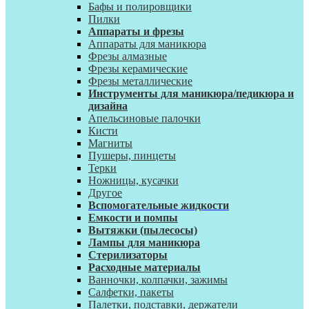
Бафы и полировщики
Пилки
Аппараты и фрезы
Аппараты для маникюра
Фрезы алмазные
Фрезы керамические
Фрезы металлические
Инструменты для маникюра/педикюра и
дизайна
Апельсиновые палочки
Кисти
Магниты
Пушеры, пинцеты
Терки
Ножницы, кусачки
Другое
Вспомогательные жидкости
Емкости и помпы
Вытяжки (пылесосы)
Лампы для маникюра
Стерилизаторы
Расходные материалы
Ванночки, колпачки, зажимы
Салфетки, пакеты
Палетки, подставки, держатели