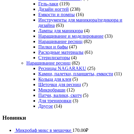
Гель-лаки
(119)
Дизайн ногтей
(238)
Емкости и помпы
(16)
Инструменты для маникюра/педикюра и
дизайна
(63)
Лампы для маникюра
(4)
Наращивание и моделирование
(33)
Наращивание ресниц
(82)
Пилки и бафы
(47)
Расходные материалы
(61)
Стерилизаторы
(4)
Наращивание ресниц
(82)
Ресницы NAGARAKU
(25)
Камни, палетки, планшеты, емкости
(11)
Кольца для клея
(5)
Щеточки для ресниц
(7)
Микробраши
(12)
Патчи, валики, скотч
(5)
Для тренировки
(3)
Другое
(14)
Новинки
Микробаф микс в мешочке
170.00
₽