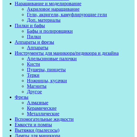
Наращивание и моделирование
Акриловое наращивание
Гели, акригели, камуфлирующие гели
Доп. материалы
Пилки и бафы
Бафы и полировщики
Пилки
Аппараты и фрезы
Аппараты
Инструменты для маникюра/педикюра и дизайна
Апельсиновые палочки
Кисти
Пушеры, пинцеты
Терки
Ножницы, кусачки
Магниты
Другое
Фрезы
Алмазные
Керамические
Металлические
Вспомогательные жидкости
Емкости и помпы
Вытяжки (пылесосы)
Лампы для маникюра