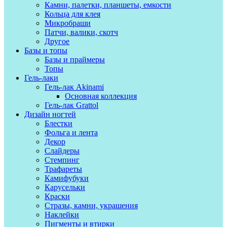
Камни, палетки, планшеты, емкости
Кольца для клея
Микробраши
Патчи, валики, скотч
Другое
Базы и топы
Базы и праймеры
Топы
Гель-лаки
Гель-лак Akinami
Основная коллекция
Гель-лак Grattol
Дизайн ногтей
Блестки
Фольга и лента
Декор
Слайдеры
Стемпинг
Трафареты
Камифубуки
Карусельки
Краски
Стразы, камни, украшения
Наклейки
Пигменты и втирки