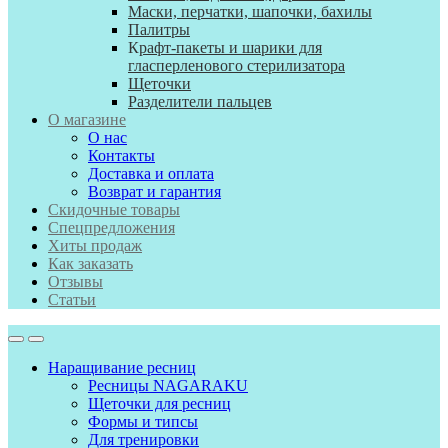
Маски, перчатки, шапочки, бахилы
Палитры
К
рафт-пакеты и шарики для
гласперленового стерилизатора
Щеточки
Разделители пальцев
О магазине
О нас
Контакты
Доставка и оплата
Возврат и гарантия
Скидочные товары
Спецпредложения
Хиты продаж
Как заказать
Отзывы
Статьи
Наращивание ресниц
Ресницы NAGARAKU
Щеточки для ресниц
Формы и типсы
Для тренировки