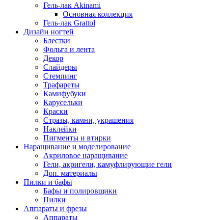
Гель-лак Akinami
Основная коллекция
Гель-лак Grattol
Дизайн ногтей
Блестки
Фольга и лента
Декор
Слайдеры
Стемпинг
Трафареты
Камифубуки
Карусельки
Краски
Стразы, камни, украшения
Наклейки
Пигменты и втирки
Наращивание и моделирование
Акриловое наращивание
Гели, акригели, камуфлирующие гели
Доп. материалы
Пилки и бафы
Бафы и полировщики
Пилки
Аппараты и фрезы
Аппараты