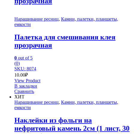
прозрачная
Наращивание ресниц
,
Камни, палетки, планшеты,
емкости
Палетка для смешивания клея
прозрачная
0
out of 5
(0)
SKU: 8074
10.00
₽
View Product
В закладки
Сравнить
ХИТ
Наращивание ресниц
,
Камни, палетки, планшеты,
емкости
Наклейки из фольги на
нефритовый камень 2см (1 лист, 30