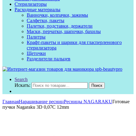
Стерилизаторы
Расходные материалы
Ванночки, колпачки, зажимы
Салфетки, пакеты
Палетки, подставки, держатели
Маски, перчатки, шапочки, бахилы
Палитры
Крафт-пакеты и шарики для гласперленового
стерилизатора
Щеточки
Разделители пальцев
Search
Искать:
Поиск
Главная
Наращивание ресниц
Ресницы NAGARAKU
Готовые
пучки Nagaraku 3D 0,07C 12mm