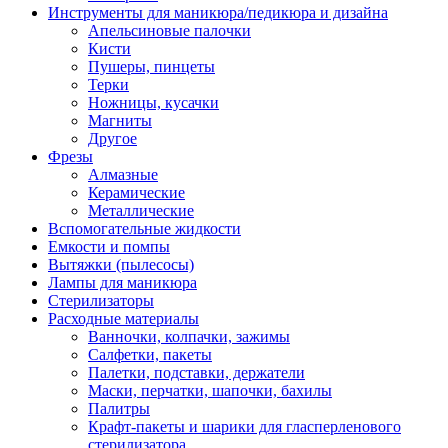
Инструменты для маникюра/педикюра и дизайна
Апельсиновые палочки
Кисти
Пушеры, пинцеты
Терки
Ножницы, кусачки
Магниты
Другое
Фрезы
Алмазные
Керамические
Металлические
Вспомогательные жидкости
Емкости и помпы
Вытяжки (пылесосы)
Лампы для маникюра
Стерилизаторы
Расходные материалы
Ванночки, колпачки, зажимы
Салфетки, пакеты
Палетки, подставки, держатели
Маски, перчатки, шапочки, бахилы
Палитры
Крафт-пакеты и шарики для гласперленового
стерилизатора