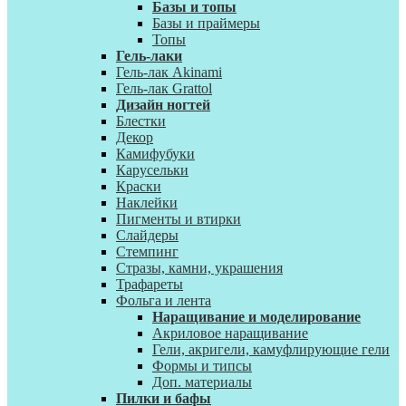
Базы и топы
Базы и праймеры
Топы
Гель-лаки
Гель-лак Akinami
Гель-лак Grattol
Дизайн ногтей
Блестки
Декор
Камифубуки
Карусельки
Краски
Наклейки
Пигменты и втирки
Слайдеры
Стемпинг
Стразы, камни, украшения
Трафареты
Фольга и лента
Наращивание и моделирование
Акриловое наращивание
Гели, акригели, камуфлирующие гели
Формы и типсы
Доп. материалы
Пилки и бафы