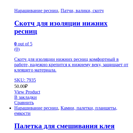
Наращивание ресниц
,
Патчи, валики, скотч
Скотч для изоляции нижних
ресниц
0
out of 5
(0)
Скотч для изоляции нижних ресниц комфортный в
работе, надежно крепится к нижнему веку, защищает от
клеящего материала.
SKU: 7935
50.00
₽
View Product
В закладки
Сравнить
Наращивание ресниц
,
Камни, палетки, планшеты,
емкости
Палетка для смешивания клея