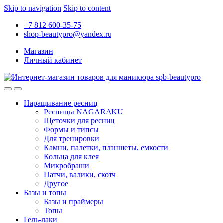
Skip to navigation
Skip to content
+7 812 600-35-75
shop-beautypro@yandex.ru
Магазин
Личный кабинет
Наращивание ресниц
Ресницы NAGARAKU
Щеточки для ресниц
Формы и типсы
Для тренировки
Камни, палетки, планшеты, емкости
Кольца для клея
Микробраши
Патчи, валики, скотч
Другое
Базы и топы
Базы и праймеры
Топы
Гель-лаки