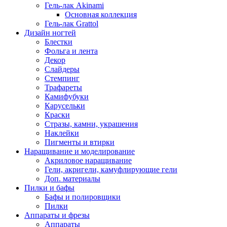
Гель-лак Akinami
Основная коллекция
Гель-лак Grattol
Дизайн ногтей
Блестки
Фольга и лента
Декор
Слайдеры
Стемпинг
Трафареты
Камифубуки
Карусельки
Краски
Стразы, камни, украшения
Наклейки
Пигменты и втирки
Наращивание и моделирование
Акриловое наращивание
Гели, акригели, камуфлирующие гели
Доп. материалы
Пилки и бафы
Бафы и полировщики
Пилки
Аппараты и фрезы
Аппараты