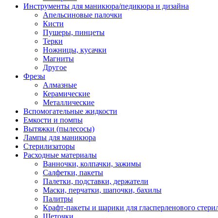
Инструменты для маникюра/педикюра и дизайна
Апельсиновые палочки
Кисти
Пушеры, пинцеты
Терки
Ножницы, кусачки
Магниты
Другое
Фрезы
Алмазные
Керамические
Металлические
Вспомогательные жидкости
Емкости и помпы
Вытяжки (пылесосы)
Лампы для маникюра
Стерилизаторы
Расходные материалы
Ванночки, колпачки, зажимы
Салфетки, пакеты
Палетки, подставки, держатели
Маски, перчатки, шапочки, бахилы
Палитры
Крафт-пакеты и шарики для гласперленового стери
Щеточки