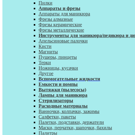
Пилки
Аппараты и фрезы
Аппараты для маникюра
Фрезы алмазные
Фрезы керамические
Фрезы металлические
Инструменты для маникюра/педикюра и ди
Апельсиновые палочки
Кисти
Магниты
Пушеры, пинцеты
Терки
Ножницы, кусачки
Другое
Вспомогательные жидкости
Емкости и помпы
Вытяжки (пылесосы)
Лампы для маникюра
Стерилизаторы
Расходные материалы
Ванночки, колпачки, зажимы
Салфетки, пакеты
Палетки, подставки, держатели
Маски, перчатки, шапочки, бахилы
Палитры