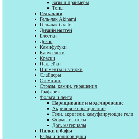
Базы и праймеры
Топы
Гель-лаки
Гель-лак Akinami
Гель-лак Grattol
Дизайн ногтей
Блестки
Декор
Камифубуки
Карусельки
Краски
Наклейки
Пигменты и втирки
Слайдеры
Стемпинг
Стразы, камни, украшения
Трафареты
Фольга и лента
Наращивание и моделирование
Акриловое наращивание
Гели, акригели, камуфлирующие гели
Формы и типсы
Доп. материалы
Пилки и бафы
Бафы и полировщики