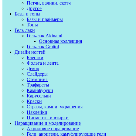
Патчи, валики, скотч
Другое
Базы и топы
Базы и праймеры
Топы
Гель-лаки
Гель-лак Akinami
Основная коллекция
Гель-лак Grattol
Дизайн ногтей
Блестки
Фольга и лента
Декор
Слайдеры
Стемпинг
Трафареты
Камифубуки
Карусельки
Краски
Стразы, камни, украшения
Наклейки
Пигменты и втирки
Наращивание и моделирование
Акриловое наращивание
Гели, акригели, камуфлирующие гели