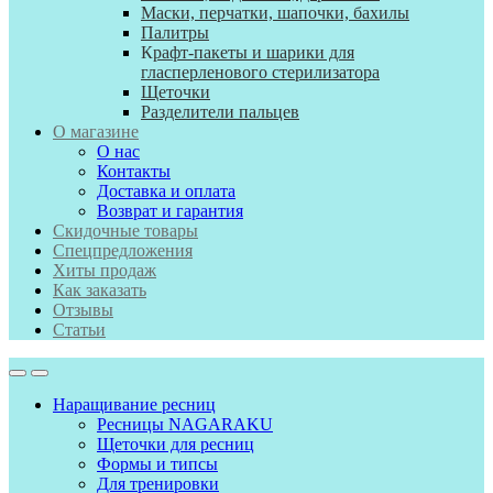
Маски, перчатки, шапочки, бахилы
Палитры
К
рафт-пакеты и шарики для
гласперленового стерилизатора
Щеточки
Разделители пальцев
О магазине
О нас
Контакты
Доставка и оплата
Возврат и гарантия
Скидочные товары
Спецпредложения
Хиты продаж
Как заказать
Отзывы
Статьи
Наращивание ресниц
Ресницы NAGARAKU
Щеточки для ресниц
Формы и типсы
Для тренировки