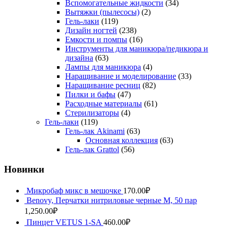
Вспомогательные жидкости
(34)
Вытяжки (пылесосы)
(2)
Гель-лаки
(119)
Дизайн ногтей
(238)
Емкости и помпы
(16)
Инструменты для маникюра/педикюра и
дизайна
(63)
Лампы для маникюра
(4)
Наращивание и моделирование
(33)
Наращивание ресниц
(82)
Пилки и бафы
(47)
Расходные материалы
(61)
Стерилизаторы
(4)
Гель-лаки
(119)
Гель-лак Akinami
(63)
Основная коллекция
(63)
Гель-лак Grattol
(56)
Новинки
Микробаф микс в мешочке
170.00
₽
Benovy, Перчатки нитриловые черные M, 50 пар
1,250.00
₽
Пинцет VETUS 1-SA
460.00
₽