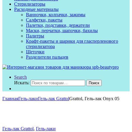
Стерилизаторы
Расходные материалы
Ванночки, колпачки, зажимы
Салфетки, пакеты
Палетки, подставки, держатели
Маски, перчатки, шапочки, бахилы
Палитры
Крафт-пакеты и шарики для гласперленового
стерилизатора
Щеточки
Разделители пальцев
Search
Искать:
Поиск
Главная
Гель-лаки
Гель-лак Grattol
Grattol, Гель-лак Onyx 05
Гель-лак Grattol
,
Гель-лаки