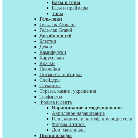
Базы и топы
Базы и праймеры
Топы
Гель-лаки
Гель-лак Akinami
Гель-лак Grattol
Дизайн ногтей
Блестки
Декор
Камифубуки
Карусельки
Краски
Наклейки
Пигменты и втирки
Слайдеры
Стемпинг
Стразы, камни, украшения
Трафареты
Фольга и лента
Наращивание и моделирование
Акриловое наращивание
Гели, акригели, камуфлирующие гели
Формы и типсы
Доп. материалы
Пилки и бафы