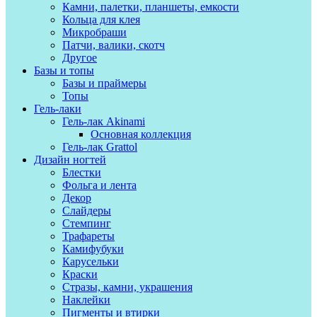
Камни, палетки, планшеты, емкости
Кольца для клея
Микробраши
Патчи, валики, скотч
Другое
Базы и топы
Базы и праймеры
Топы
Гель-лаки
Гель-лак Akinami
Основная коллекция
Гель-лак Grattol
Дизайн ногтей
Блестки
Фольга и лента
Декор
Слайдеры
Стемпинг
Трафареты
Камифубуки
Карусельки
Краски
Стразы, камни, украшения
Наклейки
Пигменты и втирки