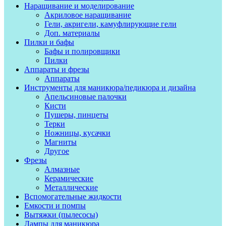
Наращивание и моделирование
Акриловое наращивание
Гели, акригели, камуфлирующие гели
Доп. материалы
Пилки и бафы
Бафы и полировщики
Пилки
Аппараты и фрезы
Аппараты
Инструменты для маникюра/педикюра и дизайна
Апельсиновые палочки
Кисти
Пушеры, пинцеты
Терки
Ножницы, кусачки
Магниты
Другое
Фрезы
Алмазные
Керамические
Металлические
Вспомогательные жидкости
Емкости и помпы
Вытяжки (пылесосы)
Лампы для маникюра