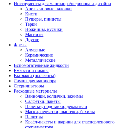
Инструменты для маникюра/педикюра и дизайна
Апельсиновые палочки
Кисти
Пушеры, пинцеты
Терки
Ножницы, кусачки
Магниты
Другое
Фрезы
Алмазные
Керамические
Металлические
Вспомогательные жидкости
Емкости и помпы
Вытяжки (пылесосы)
Лампы для маникюра
Стерилизаторы
Расходные материалы
Ванночки, колпачки, зажимы
Салфетки, пакеты
Палетки, подставки, держатели
Маски, перчатки, шапочки, бахилы
Палитры
Крафт-пакеты и шарики для гласперленового
стерилизатора