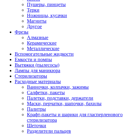
Пушеры, пинцеты
Терки
Ножницы, кусачки
Магниты
Другое
Фрезы
Алмазные
Керамические
Металлические
Вспомогательные жидкости
Емкости и помпы
Вытяжки (пылесосы)
Лампы для маникюра
Стерилизаторы
Расходные материалы
Ванночки, колпачки, зажимы
Салфетки, пакеты
Палетки, подставки, держатели
Маски, перчатки, шапочки, бахилы
Палитры
Крафт-пакеты и шарики для гласперленового
стерилизатора
Щеточки
Разделители пальцев