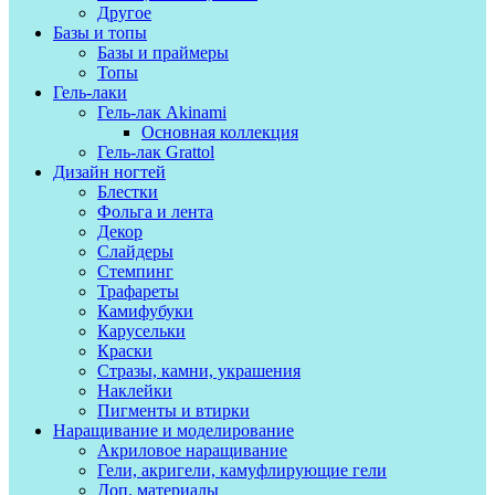
Другое
Базы и топы
Базы и праймеры
Топы
Гель-лаки
Гель-лак Akinami
Основная коллекция
Гель-лак Grattol
Дизайн ногтей
Блестки
Фольга и лента
Декор
Слайдеры
Стемпинг
Трафареты
Камифубуки
Карусельки
Краски
Стразы, камни, украшения
Наклейки
Пигменты и втирки
Наращивание и моделирование
Акриловое наращивание
Гели, акригели, камуфлирующие гели
Доп. материалы