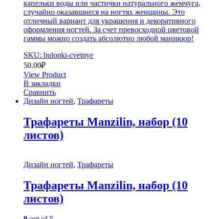
капельки воды или частички натурального жемчуга,
случайно оказавшиеся на ногтях женщины. Это
отличный вариант для украшения и декоративного
оформления ногтей. За счет превосходной цветовой
гаммы можно создать абсолютно любой маникюр!
SKU: bulonki-cvetnye
50.00
₽
View Product
В закладки
Сравнить
Дизайн ногтей
,
Трафареты
Трафареты Manzilin, набор (10
листов)
Дизайн ногтей
,
Трафареты
Трафареты Manzilin, набор (10
листов)
0
out of 5