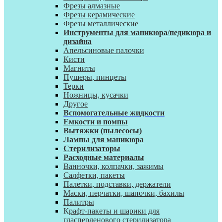
Фрезы алмазные
Фрезы керамические
Фрезы металлические
Инструменты для маникюра/педикюра и
дизайна
Апельсиновые палочки
Кисти
Магниты
Пушеры, пинцеты
Терки
Ножницы, кусачки
Другое
Вспомогательные жидкости
Емкости и помпы
Вытяжки (пылесосы)
Лампы для маникюра
Стерилизаторы
Расходные материалы
Ванночки, колпачки, зажимы
Салфетки, пакеты
Палетки, подставки, держатели
Маски, перчатки, шапочки, бахилы
Палитры
К
рафт-пакеты и шарики для
гласперленового стерилизатора