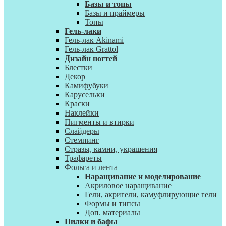
Базы и топы
Базы и праймеры
Топы
Гель-лаки
Гель-лак Akinami
Гель-лак Grattol
Дизайн ногтей
Блестки
Декор
Камифубуки
Карусельки
Краски
Наклейки
Пигменты и втирки
Слайдеры
Стемпинг
Стразы, камни, украшения
Трафареты
Фольга и лента
Наращивание и моделирование
Акриловое наращивание
Гели, акригели, камуфлирующие гели
Формы и типсы
Доп. материалы
Пилки и бафы