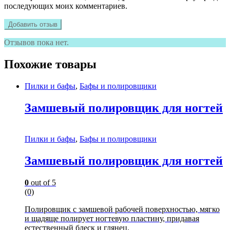
последующих моих комментариев.
Отзывов пока нет.
Похожие товары
Пилки и бафы
,
Бафы и полировщики
Замшевый полировщик для ногтей
Пилки и бафы
,
Бафы и полировщики
Замшевый полировщик для ногтей
0
out of 5
(0)
Полировщик с замшевой рабочей поверхностью, мягко
и щадяще полирует ногтевую пластину, придавая
естественный блеск и глянец.