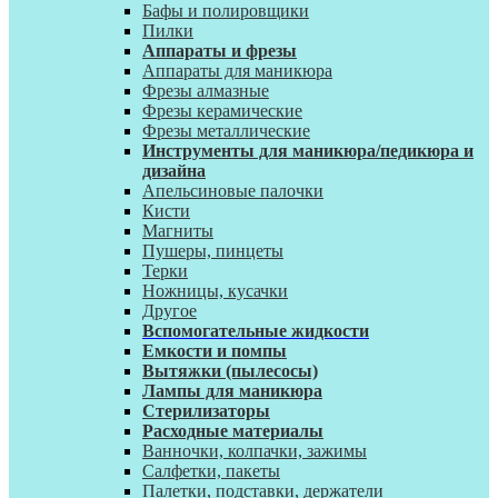
Бафы и полировщики
Пилки
Аппараты и фрезы
Аппараты для маникюра
Фрезы алмазные
Фрезы керамические
Фрезы металлические
Инструменты для маникюра/педикюра и
дизайна
Апельсиновые палочки
Кисти
Магниты
Пушеры, пинцеты
Терки
Ножницы, кусачки
Другое
Вспомогательные жидкости
Емкости и помпы
Вытяжки (пылесосы)
Лампы для маникюра
Стерилизаторы
Расходные материалы
Ванночки, колпачки, зажимы
Салфетки, пакеты
Палетки, подставки, держатели