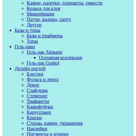
Камни, палетки, планшеты, емкости
Кольца для клея
Микробраши
Патчи, валики, скотч
Другое
Базы и топы
Базы и праймеры
Топы
Гель-лаки
Гель-лак Akinami
Основная коллекция
Гель-лак Grattol
Дизайн ногтей
Блестки
Фольга и лента
Декор
Слайдеры
Стемпинг
Трафареты
Камифубуки
Карусельки
Краски
Стразы, камни, украшения
Наклейки
Пигменты и втирки