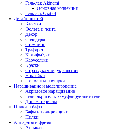
Гель-лак Akinami
Основная коллекция
Гель-лак Grattol
Дизайн ногтей
Блестки
Фольга и лента
Декор
Слайдеры
Стемпинг
Трафареты
Камифубуки
Карусельки
Краски
Стразы, камни, украшения
Наклейки
Пигменты и втирки
Наращивание и моделирование
Акриловое наращивание
Гели, акригели, камуфлирующие гели
Доп. материалы
Пилки и бафы
Бафы и полировщики
Пилки
Аппараты и фрезы
Аппараты