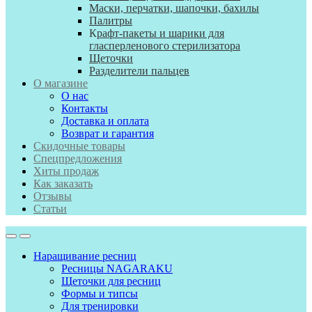
Маски, перчатки, шапочки, бахилы
Палитры
К
рафт-пакеты и шарики для
гласперленового стерилизатора
Щеточки
Разделители пальцев
О магазине
О нас
Контакты
Доставка и оплата
Возврат и гарантия
Скидочные товары
Спецпредложения
Хиты продаж
Как заказать
Отзывы
Статьи
Наращивание ресниц
Ресницы NAGARAKU
Щеточки для ресниц
Формы и типсы
Для тренировки