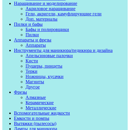
Наращивание и моделирование
Акриловое наращивание
Гели, акригели, камуфлирующие гели
Доп. материалы
Пилки и бафы
Бафы и полировщики
Пилки
Аппараты и фрезы
Аппараты
Инструменты для маникюра/педикюра и дизайна
Апельсиновые палочки
Кисти
Пушеры, пинцеты
Терки
Ножницы, кусачки
Магниты
Другое
Фрезы
Алмазные
Керамические
Металлические
Вспомогательные жидкости
Емкости и помпы
Вытяжки (пылесосы)
Лампы для маникюра