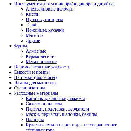
Инструменты для маникюра/педикюра и дизайна
Апельсиновые палочки
Кисти
Пушеры, пинцеты
Терки
Ножницы, кусачки
Магниты
Другое
Фрезы
Алмазные
Керамические
Металлические
Вспомогательные жидкости
Емкости и помпы
Вытяжки (пылесосы)
Лампы для маникюра
Стерилизаторы
Расходные материалы
Ванночки, колпачки, зажимы
Салфетки, пакеты
Палетки, подставки, держатели
Маски, перчатки, шапочки, бахилы
Палитры
Крафт-пакеты и шарики для гласперленового
стерилизатора