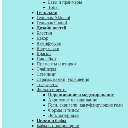
Базы и праймеры
Топы
Гель-лаки
Гель-лак Akinami
Гель-лак Grattol
Дизайн ногтей
Блестки
Декор
Камифубуки
Карусельки
Краски
Наклейки
Пигменты и втирки
Слайдеры
Стемпинг
Стразы, камни, украшения
Трафареты
Фольга и лента
Наращивание и моделирование
Акриловое наращивание
Гели, акригели, камуфлирующие гели
Формы и типсы
Доп. материалы
Пилки и бафы
Бафы и полировщики