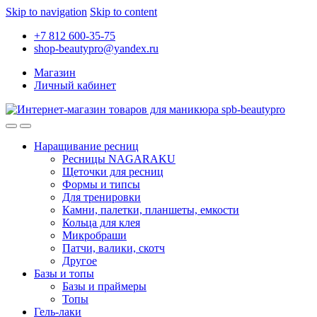
Skip to navigation
Skip to content
+7 812 600-35-75
shop-beautypro@yandex.ru
Магазин
Личный кабинет
Наращивание ресниц
Ресницы NAGARAKU
Щеточки для ресниц
Формы и типсы
Для тренировки
Камни, палетки, планшеты, емкости
Кольца для клея
Микробраши
Патчи, валики, скотч
Другое
Базы и топы
Базы и праймеры
Топы
Гель-лаки