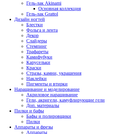
Гель-лак Akinami
Основная коллекция
Гель-лак Grattol
Дизайн ногтей
Блестки
Фольга и лента
Декор
Слайдеры
Стемпинг
Трафареты
Камифубуки
Карусельки
Краски
Стразы, камни, украшения
Наклейки
Пигменты и втирки
Наращивание и моделирование
Акриловое наращивание
Гели, акригели, камуфлирующие гели
Доп. материалы
Пилки и бафы
Бафы и полировщики
Пилки
Аппараты и фрезы
Аппараты