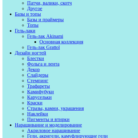
Патчи, валики, скотч
Другое
Базы и топы
Базы и праймеры
Топы
Гель-лаки
Гель-лак Akinami
Основная коллекция
Гель-лак Grattol
Дизайн ногтей
Блестки
Фольга и лента
Декор
Слайдеры
Стемпинг
Трафареты
Камифубуки
Карусельки
Краски
Стразы, камни, украшения
Наклейки
Пигменты и втирки
Наращивание и моделирование
Акриловое наращивание
Гели, акригели, камуфлирующие гели