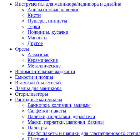
Инструменты для маникюра/педикюра и дизайна
Апельсиновые палочки
Кисти
Пушеры, пинцеты
Терки
Ножницы, кусачки
Магниты
Другое
Фрезы
Алмазные
Керамические
Металлические
Вспомогательные жидкости
Емкости и помпы
Вытяжки (пылесосы)
Лампы для маникюра
Стерилизаторы
Расходные материалы
Ванночки, колпачки, зажимы
Салфетки, пакеты
Палетки, подставки, держатели
Маски, перчатки, шапочки, бахилы
Палитры
Крафт-пакеты и шарики для гласперленового стери
Щеточки