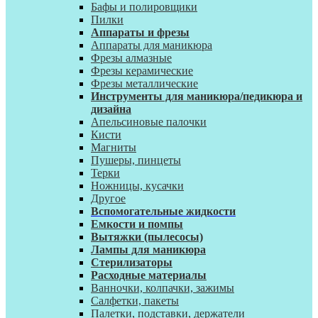
Бафы и полировщики
Пилки
Аппараты и фрезы
Аппараты для маникюра
Фрезы алмазные
Фрезы керамические
Фрезы металлические
Инструменты для маникюра/педикюра и
дизайна
Апельсиновые палочки
Кисти
Магниты
Пушеры, пинцеты
Терки
Ножницы, кусачки
Другое
Вспомогательные жидкости
Емкости и помпы
Вытяжки (пылесосы)
Лампы для маникюра
Стерилизаторы
Расходные материалы
Ванночки, колпачки, зажимы
Салфетки, пакеты
Палетки, подставки, держатели