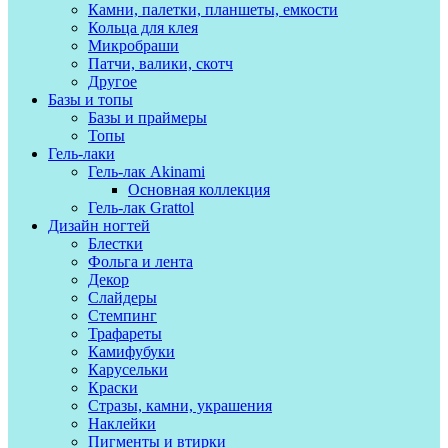
Камни, палетки, планшеты, емкости
Кольца для клея
Микробраши
Патчи, валики, скотч
Другое
Базы и топы
Базы и праймеры
Топы
Гель-лаки
Гель-лак Akinami
Основная коллекция
Гель-лак Grattol
Дизайн ногтей
Блестки
Фольга и лента
Декор
Слайдеры
Стемпинг
Трафареты
Камифубуки
Карусельки
Краски
Стразы, камни, украшения
Наклейки
Пигменты и втирки