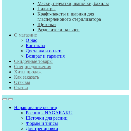
Маски, перчатки, шапочки, бахилы
Палитры
К
рафт-пакеты и шарики для
гласперленового стерилизатора
Щеточки
Разделители пальцев
О магазине
О нас
Контакты
Доставка и оплата
Возврат и гарантия
Скидочные товары
Спецпредложения
Хиты продаж
Как заказать
Отзывы
Статьи
Наращивание ресниц
Ресницы NAGARAKU
Щеточки для ресниц
Формы и типсы
Для тренировки