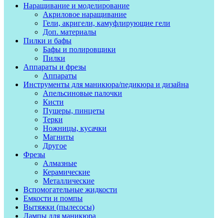
Наращивание и моделирование
Акриловое наращивание
Гели, акригели, камуфлирующие гели
Доп. материалы
Пилки и бафы
Бафы и полировщики
Пилки
Аппараты и фрезы
Аппараты
Инструменты для маникюра/педикюра и дизайна
Апельсиновые палочки
Кисти
Пушеры, пинцеты
Терки
Ножницы, кусачки
Магниты
Другое
Фрезы
Алмазные
Керамические
Металлические
Вспомогательные жидкости
Емкости и помпы
Вытяжки (пылесосы)
Лампы для маникюра