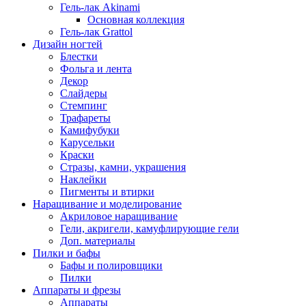
Гель-лак Akinami
Основная коллекция
Гель-лак Grattol
Дизайн ногтей
Блестки
Фольга и лента
Декор
Слайдеры
Стемпинг
Трафареты
Камифубуки
Карусельки
Краски
Стразы, камни, украшения
Наклейки
Пигменты и втирки
Наращивание и моделирование
Акриловое наращивание
Гели, акригели, камуфлирующие гели
Доп. материалы
Пилки и бафы
Бафы и полировщики
Пилки
Аппараты и фрезы
Аппараты