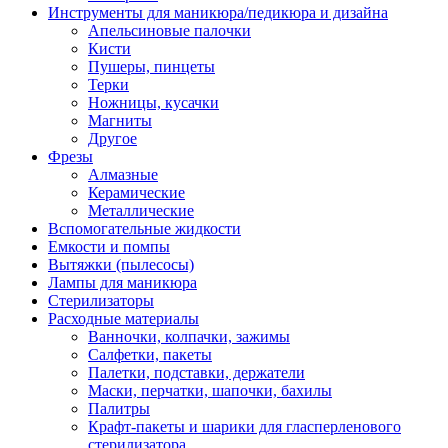
Инструменты для маникюра/педикюра и дизайна
Апельсиновые палочки
Кисти
Пушеры, пинцеты
Терки
Ножницы, кусачки
Магниты
Другое
Фрезы
Алмазные
Керамические
Металлические
Вспомогательные жидкости
Емкости и помпы
Вытяжки (пылесосы)
Лампы для маникюра
Стерилизаторы
Расходные материалы
Ванночки, колпачки, зажимы
Салфетки, пакеты
Палетки, подставки, держатели
Маски, перчатки, шапочки, бахилы
Палитры
Крафт-пакеты и шарики для гласперленового
стерилизатора