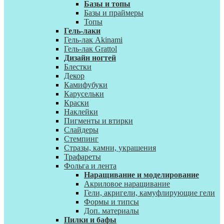
Базы и топы
Базы и праймеры
Топы
Гель-лаки
Гель-лак Akinami
Гель-лак Grattol
Дизайн ногтей
Блестки
Декор
Камифубуки
Карусельки
Краски
Наклейки
Пигменты и втирки
Слайдеры
Стемпинг
Стразы, камни, украшения
Трафареты
Фольга и лента
Наращивание и моделирование
Акриловое наращивание
Гели, акригели, камуфлирующие гели
Формы и типсы
Доп. материалы
Пилки и бафы