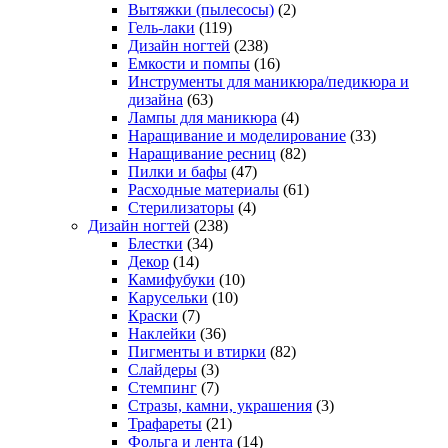
Вытяжки (пылесосы)
(2)
Гель-лаки
(119)
Дизайн ногтей
(238)
Емкости и помпы
(16)
Инструменты для маникюра/педикюра и
дизайна
(63)
Лампы для маникюра
(4)
Наращивание и моделирование
(33)
Наращивание ресниц
(82)
Пилки и бафы
(47)
Расходные материалы
(61)
Стерилизаторы
(4)
Дизайн ногтей
(238)
Блестки
(34)
Декор
(14)
Камифубуки
(10)
Карусельки
(10)
Краски
(7)
Наклейки
(36)
Пигменты и втирки
(82)
Слайдеры
(3)
Стемпинг
(7)
Стразы, камни, украшения
(3)
Трафареты
(21)
Фольга и лента
(14)