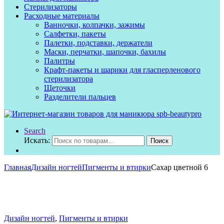
Стерилизаторы
Расходные материалы
Ванночки, колпачки, зажимы
Салфетки, пакеты
Палетки, подставки, держатели
Маски, перчатки, шапочки, бахилы
Палитры
Крафт-пакеты и шарики для гласперленового
стерилизатора
Щеточки
Разделители пальцев
Search
Искать:
Поиск
Главная
Дизайн ногтей
Пигменты и втирки
Сахар цветной 6
Дизайн ногтей
,
Пигменты и втирки