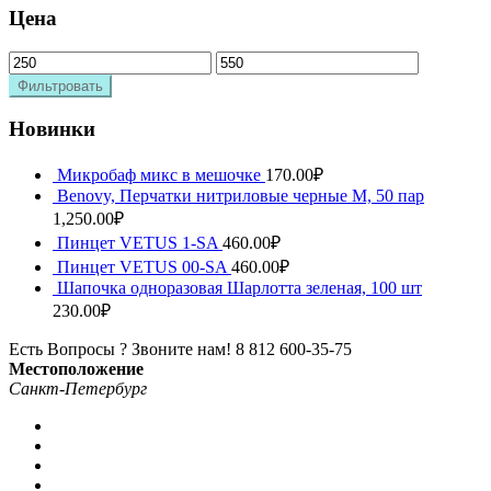
Цена
Фильтровать
Новинки
Микробаф микс в мешочке
170.00
₽
Benovy, Перчатки нитриловые черные M, 50 пар
1,250.00
₽
Пинцет VETUS 1-SA
460.00
₽
Пинцет VETUS 00-SA
460.00
₽
Шапочка одноразовая Шарлотта зеленая, 100 шт
230.00
₽
Есть Вопросы ? Звоните нам!
8 812 600-35-75
Местоположение
Санкт-Петербург