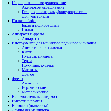
Наращивание и моделирование
Акриловое наращивание
Гели, акригели, камуфлирующие гели
Доп. материалы
Пилки и бафы
Бафы и полировщики
Пилки
Аппараты и фрезы
Аппараты
Инструменты для маникюра/педикюра и дизайна
Апельсиновые палочки
Кисти
Пушеры, пинцеты
Терки
Ножницы, кусачки
Магниты
Другое
Фрезы
Алмазные
Керамические
Металлические
Вспомогательные жидкости
Емкости и помпы
Вытяжки (пылесосы)
Лампы для маникюра