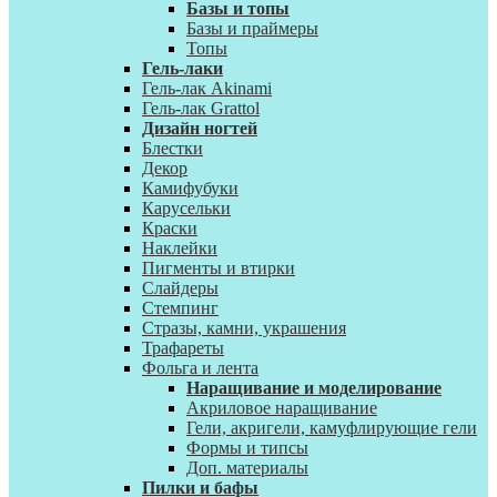
Базы и топы
Базы и праймеры
Топы
Гель-лаки
Гель-лак Akinami
Гель-лак Grattol
Дизайн ногтей
Блестки
Декор
Камифубуки
Карусельки
Краски
Наклейки
Пигменты и втирки
Слайдеры
Стемпинг
Стразы, камни, украшения
Трафареты
Фольга и лента
Наращивание и моделирование
Акриловое наращивание
Гели, акригели, камуфлирующие гели
Формы и типсы
Доп. материалы
Пилки и бафы