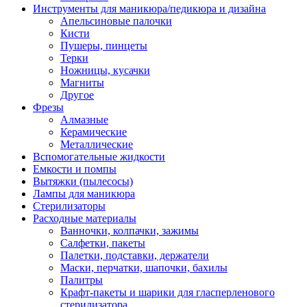
Инструменты для маникюра/педикюра и дизайна
Апельсиновые палочки
Кисти
Пушеры, пинцеты
Терки
Ножницы, кусачки
Магниты
Другое
Фрезы
Алмазные
Керамические
Металлические
Вспомогательные жидкости
Емкости и помпы
Вытяжки (пылесосы)
Лампы для маникюра
Стерилизаторы
Расходные материалы
Ванночки, колпачки, зажимы
Салфетки, пакеты
Палетки, подставки, держатели
Маски, перчатки, шапочки, бахилы
Палитры
Крафт-пакеты и шарики для гласперленового
стерилизатора