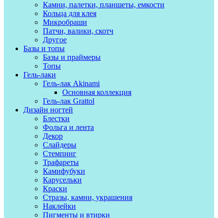
Камни, палетки, планшеты, емкости
Кольца для клея
Микробраши
Патчи, валики, скотч
Другое
Базы и топы
Базы и праймеры
Топы
Гель-лаки
Гель-лак Akinami
Основная коллекция
Гель-лак Grattol
Дизайн ногтей
Блестки
Фольга и лента
Декор
Слайдеры
Стемпинг
Трафареты
Камифубуки
Карусельки
Краски
Стразы, камни, украшения
Наклейки
Пигменты и втирки