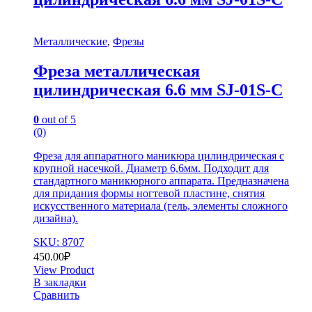
Металлические
,
Фрезы
Фреза металлическая
цилиндрическая 6.6 мм SJ-01S-C
0
out of 5
(0)
Фреза для аппаратного маникюра цилиндрическая с
крупной насечкой. Диаметр 6,6мм. Подходит для
стандартного маникюрного аппарата. Предназначена
для придания формы ногтевой пластине, снятия
искусственного материала (гель, элементы сложного
дизайна).
SKU: 8707
450.00
₽
View Product
В закладки
Сравнить