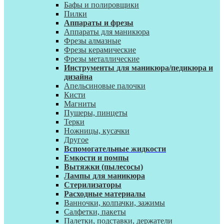
Бафы и полировщики
Пилки
Аппараты и фрезы
Аппараты для маникюра
Фрезы алмазные
Фрезы керамические
Фрезы металлические
Инструменты для маникюра/педикюра и
дизайна
Апельсиновые палочки
Кисти
Магниты
Пушеры, пинцеты
Терки
Ножницы, кусачки
Другое
Вспомогательные жидкости
Емкости и помпы
Вытяжки (пылесосы)
Лампы для маникюра
Стерилизаторы
Расходные материалы
Ванночки, колпачки, зажимы
Салфетки, пакеты
Палетки, подставки, держатели