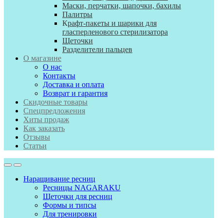
Маски, перчатки, шапочки, бахилы
Палитры
К
рафт-пакеты и шарики для
гласперленового стерилизатора
Щеточки
Разделители пальцев
О магазине
О нас
Контакты
Доставка и оплата
Возврат и гарантия
Скидочные товары
Спецпредложения
Хиты продаж
Как заказать
Отзывы
Статьи
Наращивание ресниц
Ресницы NAGARAKU
Щеточки для ресниц
Формы и типсы
Для тренировки