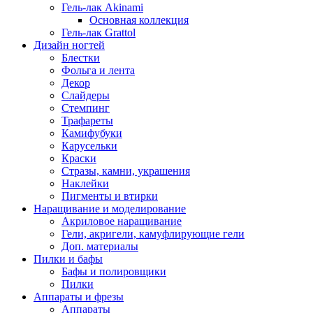
Гель-лак Akinami
Основная коллекция
Гель-лак Grattol
Дизайн ногтей
Блестки
Фольга и лента
Декор
Слайдеры
Стемпинг
Трафареты
Камифубуки
Карусельки
Краски
Стразы, камни, украшения
Наклейки
Пигменты и втирки
Наращивание и моделирование
Акриловое наращивание
Гели, акригели, камуфлирующие гели
Доп. материалы
Пилки и бафы
Бафы и полировщики
Пилки
Аппараты и фрезы
Аппараты