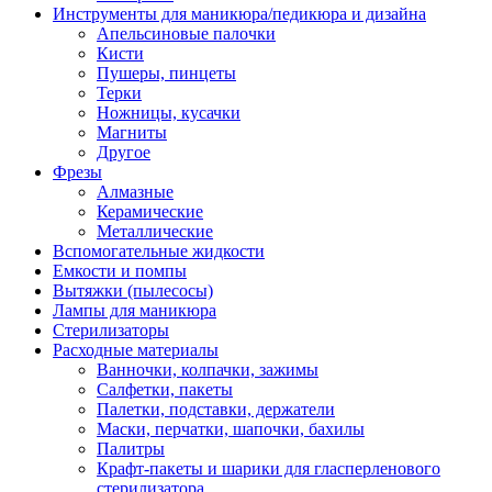
Инструменты для маникюра/педикюра и дизайна
Апельсиновые палочки
Кисти
Пушеры, пинцеты
Терки
Ножницы, кусачки
Магниты
Другое
Фрезы
Алмазные
Керамические
Металлические
Вспомогательные жидкости
Емкости и помпы
Вытяжки (пылесосы)
Лампы для маникюра
Стерилизаторы
Расходные материалы
Ванночки, колпачки, зажимы
Салфетки, пакеты
Палетки, подставки, держатели
Маски, перчатки, шапочки, бахилы
Палитры
Крафт-пакеты и шарики для гласперленового
стерилизатора