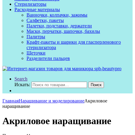
Стерилизаторы
Расходные материалы
Ванночки, колпачки, зажимы
Салфетки, пакеты
Палетки, подставки, держатели
Маски, перчатки, шапочки, бахилы
Палитры
Крафт-пакеты и шарики для гласперленового
стерилизатора
Щеточки
Разделители пальцев
Search
Искать:
Поиск
Главная
Наращивание и моделирование
Акриловое
наращивание
Акриловое наращивание