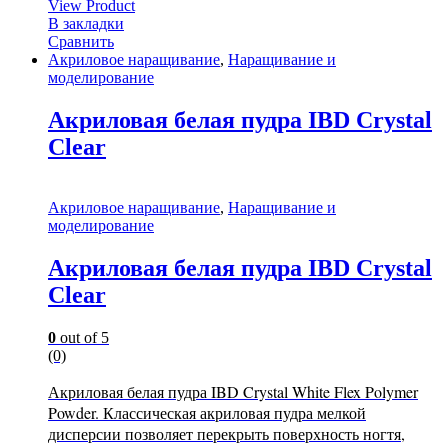
View Product
В закладки
Сравнить
Акриловое наращивание
,
Наращивание и
моделирование
Акриловая белая пудра IBD Crystal
Clear
Акриловое наращивание
,
Наращивание и
моделирование
Акриловая белая пудра IBD Crystal
Clear
0
out of 5
(0)
Акриловая белая пудра IBD Crystal White Flex Polymer
Powder.
Классическая акриловая пудра мелкой
дисперсии позволяет перекрыть поверхность ногтя,