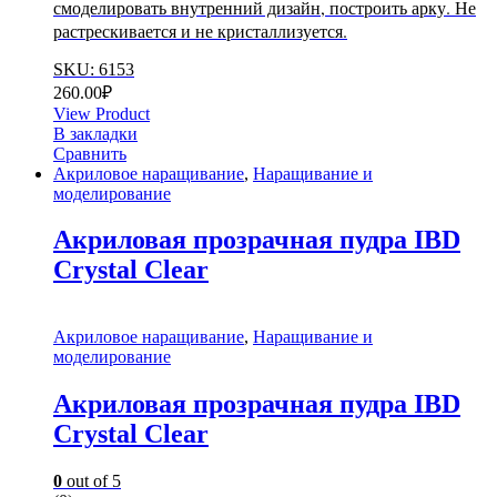
смоделировать внутренний дизайн, построить арку.
Не
растрескивается и не кристаллизуется.
SKU: 6153
260.00
₽
View Product
В закладки
Сравнить
Акриловое наращивание
,
Наращивание и
моделирование
Акриловая прозрачная пудра IBD
Crystal Clear
Акриловое наращивание
,
Наращивание и
моделирование
Акриловая прозрачная пудра IBD
Crystal Clear
0
out of 5