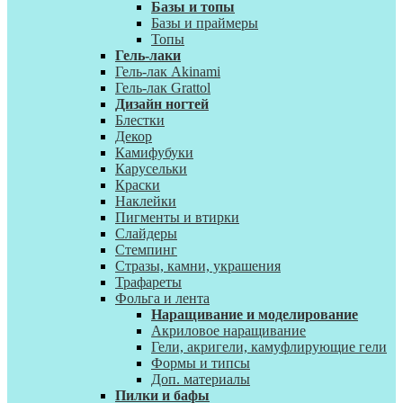
Базы и топы
Базы и праймеры
Топы
Гель-лаки
Гель-лак Akinami
Гель-лак Grattol
Дизайн ногтей
Блестки
Декор
Камифубуки
Карусельки
Краски
Наклейки
Пигменты и втирки
Слайдеры
Стемпинг
Стразы, камни, украшения
Трафареты
Фольга и лента
Наращивание и моделирование
Акриловое наращивание
Гели, акригели, камуфлирующие гели
Формы и типсы
Доп. материалы
Пилки и бафы