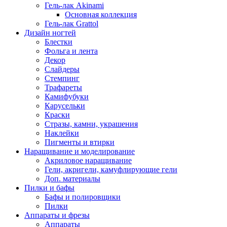
Гель-лак Akinami
Основная коллекция
Гель-лак Grattol
Дизайн ногтей
Блестки
Фольга и лента
Декор
Слайдеры
Стемпинг
Трафареты
Камифубуки
Карусельки
Краски
Стразы, камни, украшения
Наклейки
Пигменты и втирки
Наращивание и моделирование
Акриловое наращивание
Гели, акригели, камуфлирующие гели
Доп. материалы
Пилки и бафы
Бафы и полировщики
Пилки
Аппараты и фрезы
Аппараты