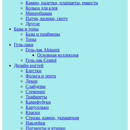
Камни, палетки, планшеты, емкости
Кольца для клея
Микробраши
Патчи, валики, скотч
Другое
Базы и топы
Базы и праймеры
Топы
Гель-лаки
Гель-лак Akinami
Основная коллекция
Гель-лак Grattol
Дизайн ногтей
Блестки
Фольга и лента
Декор
Слайдеры
Стемпинг
Трафареты
Камифубуки
Карусельки
Краски
Стразы, камни, украшения
Наклейки
Пигменты и втирки