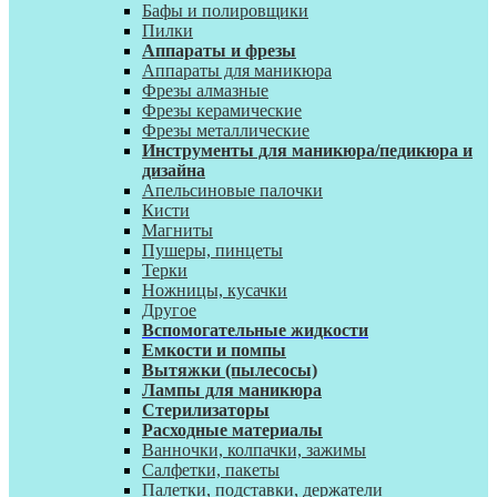
Бафы и полировщики
Пилки
Аппараты и фрезы
Аппараты для маникюра
Фрезы алмазные
Фрезы керамические
Фрезы металлические
Инструменты для маникюра/педикюра и
дизайна
Апельсиновые палочки
Кисти
Магниты
Пушеры, пинцеты
Терки
Ножницы, кусачки
Другое
Вспомогательные жидкости
Емкости и помпы
Вытяжки (пылесосы)
Лампы для маникюра
Стерилизаторы
Расходные материалы
Ванночки, колпачки, зажимы
Салфетки, пакеты
Палетки, подставки, держатели