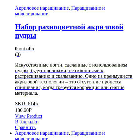
Акриловое наращивание
,
Наращивание и
моделирование
Набор разноцветной акриловой
пудры
0
out of 5
(0)
Искусственные ногти, сделанные с использованием
пудры, будут прочными, не склонными к
растрескиванию и скалыванию. Одно из преимуществ
акриловой технологии – это отсутствие процесса
спиливания, когда требуется коррекция или снятие
материала.
SKU: 6145
180.00
₽
View Product
В закладки
Сравнить
Акриловое наращивание
,
Наращивание и
моделирование