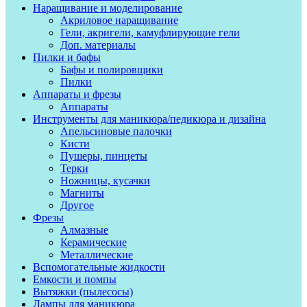
Наращивание и моделирование
Акриловое наращивание
Гели, акригели, камуфлирующие гели
Доп. материалы
Пилки и бафы
Бафы и полировщики
Пилки
Аппараты и фрезы
Аппараты
Инструменты для маникюра/педикюра и дизайна
Апельсиновые палочки
Кисти
Пушеры, пинцеты
Терки
Ножницы, кусачки
Магниты
Другое
Фрезы
Алмазные
Керамические
Металлические
Вспомогательные жидкости
Емкости и помпы
Вытяжки (пылесосы)
Лампы для маникюра