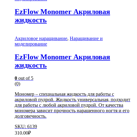
EzFlow Monomer Акриловая
жидкость
Акриловое наращивание
,
Наращивание и
моделирование
EzFlow Monomer Акриловая
жидкость
0
out of 5
(0)
Мономер – специальная жидкость для работы с
акриловой пудрой. Жидкость универсальная, подходит
для работы с любой акриловой пудрой. От качества
мономера зависит прочность наращенного ногтя и его
долговечность.
SKU: 6139
310.00
₽