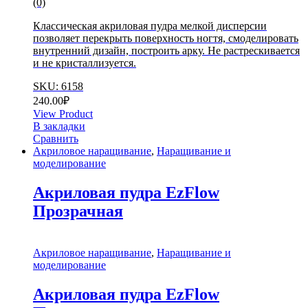
(0)
Классическая акриловая пудра мелкой дисперсии
позволяет перекрыть поверхность ногтя, смоделировать
внутренний дизайн, построить арку. Не растрескивается
и не кристаллизуется.
SKU: 6158
240.00
₽
View Product
В закладки
Сравнить
Акриловое наращивание
,
Наращивание и
моделирование
Акриловая пудра EzFlow
Прозрачная
Акриловое наращивание
,
Наращивание и
моделирование
Акриловая пудра EzFlow