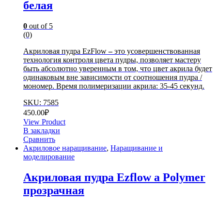
белая
0
out of 5
(0)
Акриловая пудра EzFlow
–
это усовершенствованная
технология контроля цвета пудры, позволяет мастеру
быть абсолютно уверенным в том, что цвет акрила будет
одинаковым вне зависимости от соотношения пудра /
мономер. Время полимеризации акрила: 35-45 секунд.
SKU: 7585
450.00
₽
View Product
В закладки
Сравнить
Акриловое наращивание
,
Наращивание и
моделирование
Акриловая пудра Ezflow a Polymer
прозрачная