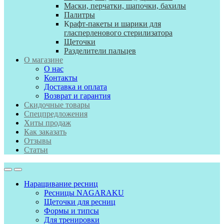
Маски, перчатки, шапочки, бахилы
Палитры
К
рафт-пакеты и шарики для
гласперленового стерилизатора
Щеточки
Разделители пальцев
О магазине
О нас
Контакты
Доставка и оплата
Возврат и гарантия
Скидочные товары
Спецпредложения
Хиты продаж
Как заказать
Отзывы
Статьи
Наращивание ресниц
Ресницы NAGARAKU
Щеточки для ресниц
Формы и типсы
Для тренировки