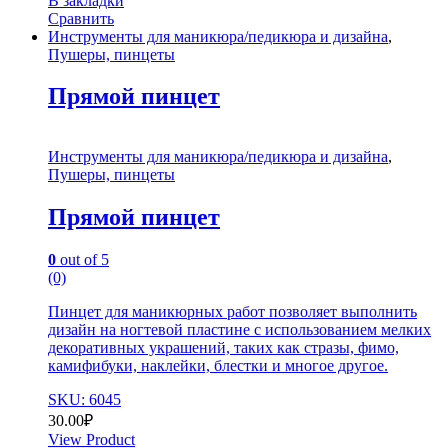
В закладки
Сравнить
Инструменты для маникюра/педикюра и дизайна
,
Пушеры, пинцеты
Прямой пинцет
Инструменты для маникюра/педикюра и дизайна
,
Пушеры, пинцеты
Прямой пинцет
0
out of 5
(0)
Пинцет для маникюрных работ позволяет выполнить
дизайн на ногтевой пластине с использованием мелких
декоративных украшений, таких как стразы, фимо,
камифибуки, наклейки, блестки и многое другое.
SKU: 6045
30.00
₽
View Product