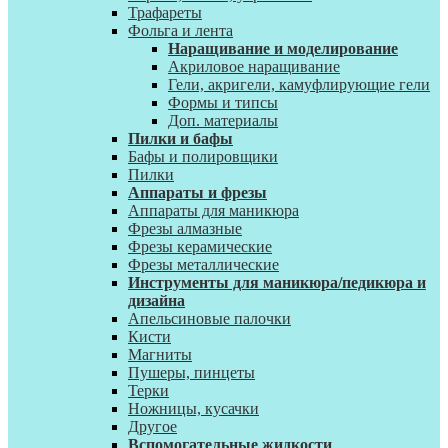
Трафареты
Фольга и лента
Наращивание и моделирование
Акриловое наращивание
Гели, акригели, камуфлирующие гели
Формы и типсы
Доп. материалы
Пилки и бафы
Бафы и полировщики
Пилки
Аппараты и фрезы
Аппараты для маникюра
Фрезы алмазные
Фрезы керамические
Фрезы металлические
Инструменты для маникюра/педикюра и
дизайна
Апельсиновые палочки
Кисти
Магниты
Пушеры, пинцеты
Терки
Ножницы, кусачки
Другое
Вспомогательные жидкости