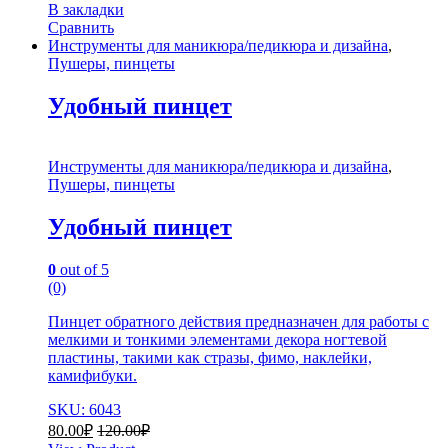
В закладки
Сравнить
Инструменты для маникюра/педикюра и дизайна
,
Пушеры, пинцеты
Удобный пинцет
Инструменты для маникюра/педикюра и дизайна
,
Пушеры, пинцеты
Удобный пинцет
0
out of 5
(0)
Пинцет обратного действия предназначен для работы с
мелкими и тонкими элементами декора ногтевой
пластины, такими как стразы, фимо, наклейки,
камифибуки.
SKU: 6043
80.00
₽
120.00
₽