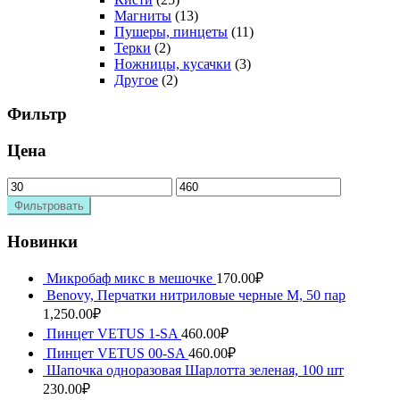
Магниты
(13)
Пушеры, пинцеты
(11)
Терки
(2)
Ножницы, кусачки
(3)
Другое
(2)
Фильтр
Цена
Фильтровать
Новинки
Микробаф микс в мешочке
170.00
₽
Benovy, Перчатки нитриловые черные M, 50 пар
1,250.00
₽
Пинцет VETUS 1-SA
460.00
₽
Пинцет VETUS 00-SA
460.00
₽
Шапочка одноразовая Шарлотта зеленая, 100 шт
230.00
₽