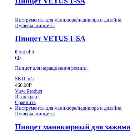
Пинцет VETUS 1-SA
Инструменты для маникюра/педикюра и дизайна
,
Пушеры, пинцеты
Пинцет VETUS 1-SA
0
out of 5
(0)
Пинцет для наращивания ресниц.
SKU: n/a
460.00
₽
View Product
В закладки
Сравнить
Инструменты для маникюра/педикюра и дизайна
,
Пушеры, пинцеты
Пинцет маникюрный для зажима