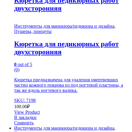
Кюретка для педикюрных работ
двухсторонняя
Инструменты для маникюра/педикюра и дизайна
,
Пушеры, пинцеты
Кюретка для педикюрных работ
двухсторонняя
0
out of 5
(0)
Кюретка предназначена для удаления омертвевших
частиц кожного покрова из под ногтевой пластины, а
так же вдоль ногтевого валика.
SKU: 7198
100.00
₽
View Product
В закладки
Сравнить
Инструменты для маникюра/педикюра и дизайна
,