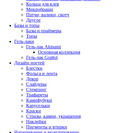
Кольца для клея
Микробраши
Патчи, валики, скотч
Другое
Базы и топы
Базы и праймеры
Топы
Гель-лаки
Гель-лак Akinami
Основная коллекция
Гель-лак Grattol
Дизайн ногтей
Блестки
Фольга и лента
Декор
Слайдеры
Стемпинг
Трафареты
Камифубуки
Карусельки
Краски
Стразы, камни, украшения
Наклейки
Пигменты и втирки
Наращивание и моделирование