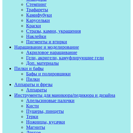
Стемпинг
Трафареты
Камифубуки
Карусельки
Краски
Стразы, камни, украшения
Наклейки
Пигменты и втирки
Наращивание и моделирование
Акриловое наращивание
Гели, акригели, камуфлирующие гели
Доп. материалы
Пилки и бафы
Бафы и полировщики
Пилки
Аппараты и фрезы
Аппараты
Инструменты для маникюра/педикюра и дизайна
Апельсиновые палочки
Кисти
Пушеры, пинцеты
Терки
Ножницы, кусачки
Магниты
Другое