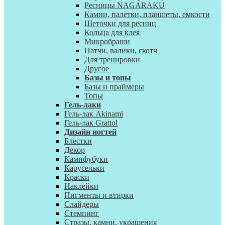
Ресницы NAGARAKU
Камни, палетки, планшеты, емкости
Щеточки для ресниц
Кольца для клея
Микробраши
Патчи, валики, скотч
Для тренировки
Другое
Базы и топы
Базы и праймеры
Топы
Гель-лаки
Гель-лак Akinami
Гель-лак Grattol
Дизайн ногтей
Блестки
Декор
Камифубуки
Карусельки
Краски
Наклейки
Пигменты и втирки
Слайдеры
Стемпинг
Стразы, камни, украшения