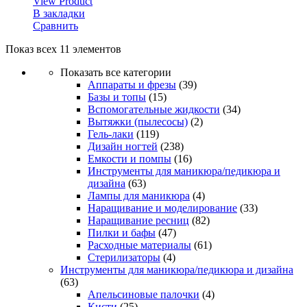
View Product
В закладки
Сравнить
Показ всех 11 элементов
Показать все категории
Аппараты и фрезы
(39)
Базы и топы
(15)
Вспомогательные жидкости
(34)
Вытяжки (пылесосы)
(2)
Гель-лаки
(119)
Дизайн ногтей
(238)
Емкости и помпы
(16)
Инструменты для маникюра/педикюра и
дизайна
(63)
Лампы для маникюра
(4)
Наращивание и моделирование
(33)
Наращивание ресниц
(82)
Пилки и бафы
(47)
Расходные материалы
(61)
Стерилизаторы
(4)
Инструменты для маникюра/педикюра и дизайна
(63)
Апельсиновые палочки
(4)
Кисти
(25)