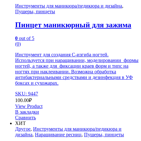
Инструменты для маникюра/педикюра и дизайна
,
Пушеры, пинцеты
Пинцет маникюрный для зажима
0
out of 5
(0)
Инструмент для создания С-изгиба ногтей.
Используется при наращивании, моделировании формы
ногтей, а также для фиксации краев форм и типс на
ногтях при наклеивании. Возможна обработка
антибактериальными средствами и дезинфекция в УФ
боксах и сухожарах.
SKU: 9447
100.00
₽
View Product
В закладки
Сравнить
ХИТ
Другое
,
Инструменты для маникюра/педикюра и
дизайна
,
Наращивание ресниц
,
Пушеры, пинцеты