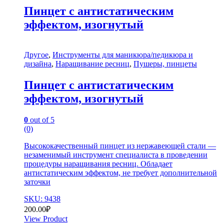
Пинцет с антистатическим
эффектом, изогнутый
Другое
,
Инструменты для маникюра/педикюра и
дизайна
,
Наращивание ресниц
,
Пушеры, пинцеты
Пинцет с антистатическим
эффектом, изогнутый
0
out of 5
(0)
Высококачественный пинцет из нержавеющей стали —
незаменимый инструмент специалиста в проведении
процедуры наращивания ресниц. Обладает
антистатическим эффектом, не требует дополнительной
заточки
SKU: 9438
200.00
₽
View Product