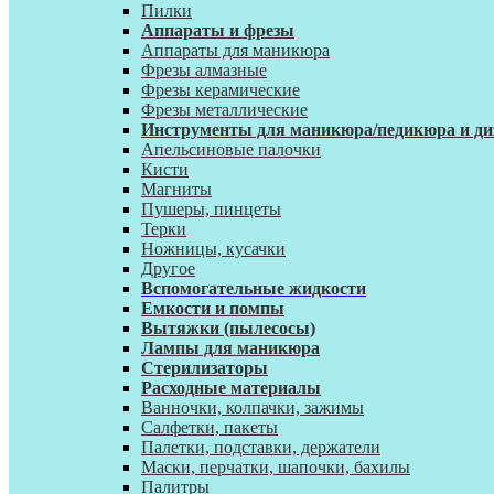
Пилки
Аппараты и фрезы
Аппараты для маникюра
Фрезы алмазные
Фрезы керамические
Фрезы металлические
Инструменты для маникюра/педикюра и ди
Апельсиновые палочки
Кисти
Магниты
Пушеры, пинцеты
Терки
Ножницы, кусачки
Другое
Вспомогательные жидкости
Емкости и помпы
Вытяжки (пылесосы)
Лампы для маникюра
Стерилизаторы
Расходные материалы
Ванночки, колпачки, зажимы
Салфетки, пакеты
Палетки, подставки, держатели
Маски, перчатки, шапочки, бахилы
Палитры