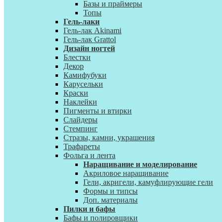
Базы и праймеры
Топы
Гель-лаки
Гель-лак Akinami
Гель-лак Grattol
Дизайн ногтей
Блестки
Декор
Камифубуки
Карусельки
Краски
Наклейки
Пигменты и втирки
Слайдеры
Стемпинг
Стразы, камни, украшения
Трафареты
Фольга и лента
Наращивание и моделирование
Акриловое наращивание
Гели, акригели, камуфлирующие гели
Формы и типсы
Доп. материалы
Пилки и бафы
Бафы и полировщики