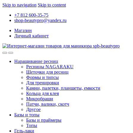
Skip to navigation
Skip to content
+7 812 600-35-75
shop-beautypro@yandex.ru
Магазин
Личный кабинет
Наращивание ресниц
Ресницы NAGARAKU
Щеточки для ресниц
Формы и типсы
Для тренировки
Камни, палетки, планшеты, емкости
Кольца для клея
Микробраши
Патчи, валики, скотч
Другое
Базы и топы
Базы и праймеры
Топы
Гель-лаки