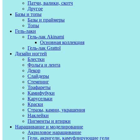
Патчи, валики, скотч
Другое
Базы и топы
Базы и праймеры
Топы
Гель-лаки
Гель-лак Akinami
Основная коллекция
Гель-лак Grattol
Дизайн ногтей
Блестки
Фольга и лента
Декор
Слайдеры
Стемпинг
Трафареты
Камифубуки
Карусельки
Краски
Стразы, камни, украшения
Наклейки
Пигменты и втирки
Наращивание и моделирование
Акриловое наращивание
Гели, акригели, камуфлирующие гели