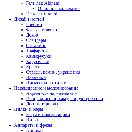
Гель-лак Akinami
Основная коллекция
Гель-лак Grattol
Дизайн ногтей
Блестки
Фольга и лента
Декор
Слайдеры
Стемпинг
Трафареты
Камифубуки
Карусельки
Краски
Стразы, камни, украшения
Наклейки
Пигменты и втирки
Наращивание и моделирование
Акриловое наращивание
Гели, акригели, камуфлирующие гели
Доп. материалы
Пилки и бафы
Бафы и полировщики
Пилки
Аппараты и фрезы
Аппараты