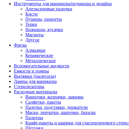
Инструменты для маникюра/педикюра и дизайна
Апельсиновые палочки
Кисти
Пушеры, пинцеты
Терки
Ножницы, кусачки
Магниты
Другое
Фрезы
Алмазные
Керамические
Металлические
Вспомогательные жидкости
Емкости и помпы
Вытяжки (пылесосы)
Лампы для маникюра
Стерилизаторы
Расходные материалы
Ванночки, колпачки, зажимы
Салфетки, пакеты
Палетки, подставки, держатели
Маски, перчатки, шапочки, бахилы
Палитры
Крафт-пакеты и шарики для гласперленового стери
Щеточки