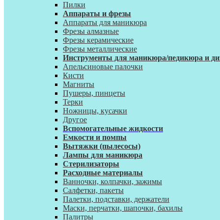
Пилки
Аппараты и фрезы
Аппараты для маникюра
Фрезы алмазные
Фрезы керамические
Фрезы металлические
Инструменты для маникюра/педикюра и ди
Апельсиновые палочки
Кисти
Магниты
Пушеры, пинцеты
Терки
Ножницы, кусачки
Другое
Вспомогательные жидкости
Емкости и помпы
Вытяжки (пылесосы)
Лампы для маникюра
Стерилизаторы
Расходные материалы
Ванночки, колпачки, зажимы
Салфетки, пакеты
Палетки, подставки, держатели
Маски, перчатки, шапочки, бахилы
Палитры