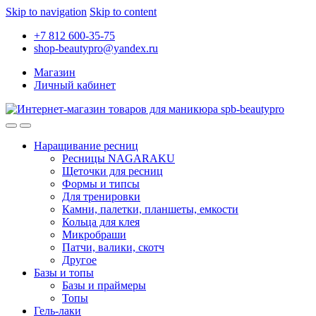
Skip to navigation
Skip to content
+7 812 600-35-75
shop-beautypro@yandex.ru
Магазин
Личный кабинет
Наращивание ресниц
Ресницы NAGARAKU
Щеточки для ресниц
Формы и типсы
Для тренировки
Камни, палетки, планшеты, емкости
Кольца для клея
Микробраши
Патчи, валики, скотч
Другое
Базы и топы
Базы и праймеры
Топы
Гель-лаки