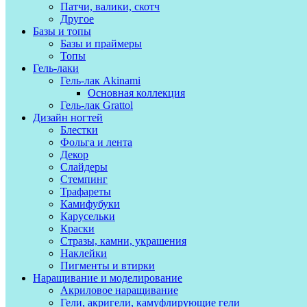
Патчи, валики, скотч
Другое
Базы и топы
Базы и праймеры
Топы
Гель-лаки
Гель-лак Akinami
Основная коллекция
Гель-лак Grattol
Дизайн ногтей
Блестки
Фольга и лента
Декор
Слайдеры
Стемпинг
Трафареты
Камифубуки
Карусельки
Краски
Стразы, камни, украшения
Наклейки
Пигменты и втирки
Наращивание и моделирование
Акриловое наращивание
Гели, акригели, камуфлирующие гели