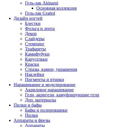
Гель-лак Akinami
Основная коллекция
Гель-лак Grattol
Дизайн ногтей
Блестки
Фольга и лента
Декор
Слайдеры
Стемпинг
Трафареты
Камифубуки
Карусельки
Краски
Стразы, камни, украшения
Наклейки
Пигменты и втирки
Наращивание и моделирование
Акриловое наращивание
Гели, акригели, камуфлирующие гели
Доп. материалы
Пилки и бафы
Бафы и полировщики
Пилки
Аппараты и фрезы
Аппараты