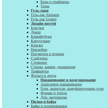
Базы и праймеры
Топы
Гель-лаки
Гель-лак Akinami
Гель-лак Grattol
Дизайн ногтей
Блестки
Декор
Камифубуки
Карусельки
Краски
Наклейки
Пигменты и втирки
Слайдеры
Стемпинг
Стразы, камни, украшения
Трафареты
Фольга и лента
Наращивание и моделирование
Акриловое наращивание
Гели, акригели, камуфлирующие гели
Формы и типсы
Доп. материалы
Пилки и бафы
Бафы и полировщики