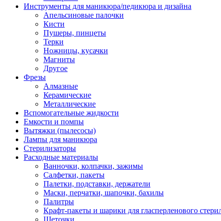
Инструменты для маникюра/педикюра и дизайна
Апельсиновые палочки
Кисти
Пушеры, пинцеты
Терки
Ножницы, кусачки
Магниты
Другое
Фрезы
Алмазные
Керамические
Металлические
Вспомогательные жидкости
Емкости и помпы
Вытяжки (пылесосы)
Лампы для маникюра
Стерилизаторы
Расходные материалы
Ванночки, колпачки, зажимы
Салфетки, пакеты
Палетки, подставки, держатели
Маски, перчатки, шапочки, бахилы
Палитры
Крафт-пакеты и шарики для гласперленового стери
Щеточки