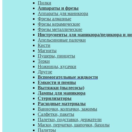
Пилки
Аппараты и фрезы
Аппараты для маникюра
Фрезы алмазные
Фрезы керамические
Фрезы металлические
Инструменты для маникюра/педикюра и ди
Апельсиновые палочки
Кисти
Магниты
Пушеры, пинцеты
Терки
Ножницы, кусачки
Другое
Вспомогательные жидкости
Емкости и помпы
Вытяжки (пылесосы)
Лампы для маникюра
Стерилизаторы
Расходные материалы
Ванночки, колпачки, зажимы
Салфетки, пакеты
Палетки, подставки, держатели
Маски, перчатки, шапочки, бахилы
Палитры