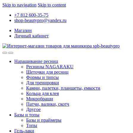
Skip to navigation
Skip to content
+7 812 600-35-75
shop-beautypro@yandex.ru
Магазин
Личный кабинет
Наращивание ресниц
Ресницы NAGARAKU
Щеточки для ресниц
Формы и типсы
Для тренировки
Камни, палетки, планшеты, емкости
Кольца для клея
Микробраши
Патчи, валики, скотч
Другое
Базы и топы
Базы и праймеры
Топы
Гель-лаки