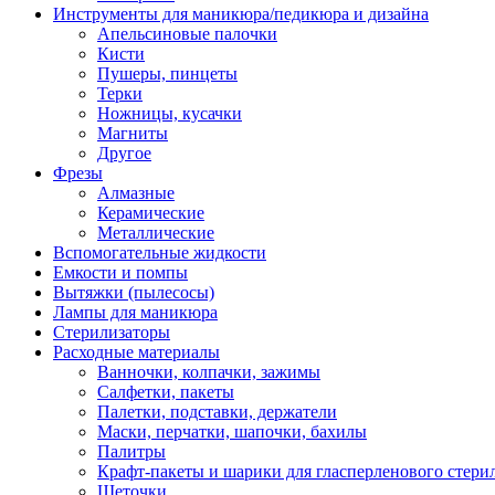
Инструменты для маникюра/педикюра и дизайна
Апельсиновые палочки
Кисти
Пушеры, пинцеты
Терки
Ножницы, кусачки
Магниты
Другое
Фрезы
Алмазные
Керамические
Металлические
Вспомогательные жидкости
Емкости и помпы
Вытяжки (пылесосы)
Лампы для маникюра
Стерилизаторы
Расходные материалы
Ванночки, колпачки, зажимы
Салфетки, пакеты
Палетки, подставки, держатели
Маски, перчатки, шапочки, бахилы
Палитры
Крафт-пакеты и шарики для гласперленового стери
Щеточки