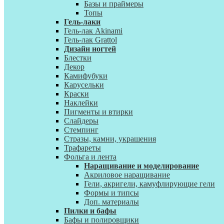
Базы и праймеры
Топы
Гель-лаки
Гель-лак Akinami
Гель-лак Grattol
Дизайн ногтей
Блестки
Декор
Камифубуки
Карусельки
Краски
Наклейки
Пигменты и втирки
Слайдеры
Стемпинг
Стразы, камни, украшения
Трафареты
Фольга и лента
Наращивание и моделирование
Акриловое наращивание
Гели, акригели, камуфлирующие гели
Формы и типсы
Доп. материалы
Пилки и бафы
Бафы и полировщики