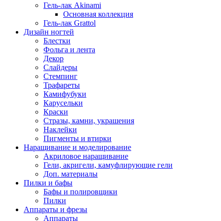
Гель-лак Akinami
Основная коллекция
Гель-лак Grattol
Дизайн ногтей
Блестки
Фольга и лента
Декор
Слайдеры
Стемпинг
Трафареты
Камифубуки
Карусельки
Краски
Стразы, камни, украшения
Наклейки
Пигменты и втирки
Наращивание и моделирование
Акриловое наращивание
Гели, акригели, камуфлирующие гели
Доп. материалы
Пилки и бафы
Бафы и полировщики
Пилки
Аппараты и фрезы
Аппараты