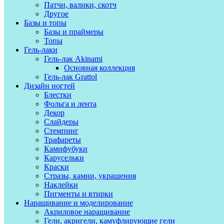
Патчи, валики, скотч
Другое
Базы и топы
Базы и праймеры
Топы
Гель-лаки
Гель-лак Akinami
Основная коллекция
Гель-лак Grattol
Дизайн ногтей
Блестки
Фольга и лента
Декор
Слайдеры
Стемпинг
Трафареты
Камифубуки
Карусельки
Краски
Стразы, камни, украшения
Наклейки
Пигменты и втирки
Наращивание и моделирование
Акриловое наращивание
Гели, акригели, камуфлирующие гели