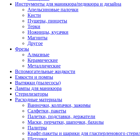
Инструменты для маникюра/педикюра и дизайна
Апельсиновые палочки
Кисти
Пушеры, пинцеты
Терки
Ножницы, кусачки
Магниты
Другое
Фрезы
Алмазные
Керамические
Металлические
Вспомогательные жидкости
Емкости и помпы
Вытяжки (пылесосы)
Лампы для маникюра
Стерилизаторы
Расходные материалы
Ванночки, колпачки, зажимы
Салфетки, пакеты
Палетки, подставки, держатели
Маски, перчатки, шапочки, бахилы
Палитры
Крафт-пакеты и шарики для гласперленового стери
Щеточки