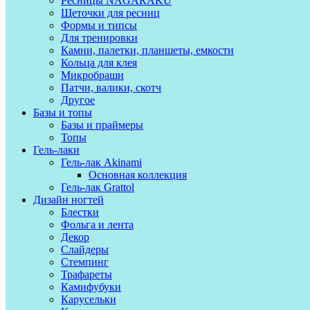
Ресницы NAGARAKU
Щеточки для ресниц
Формы и типсы
Для тренировки
Камни, палетки, планшеты, емкости
Кольца для клея
Микробраши
Патчи, валики, скотч
Другое
Базы и топы
Базы и праймеры
Топы
Гель-лаки
Гель-лак Akinami
Основная коллекция
Гель-лак Grattol
Дизайн ногтей
Блестки
Фольга и лента
Декор
Слайдеры
Стемпинг
Трафареты
Камифубуки
Карусельки