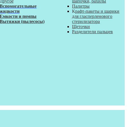
Другое
шапочки, бахилы
Вспомогательные
Палитры
жидкости
К
рафт-пакеты и шарики
Емкости и помпы
для гласперленового
Вытяжки (пылесосы)
стерилизатора
Щеточки
Разделители пальцев