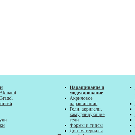
ки
Наращивание и
 Akinami
моделирование
Grattol
Акриловое
огтей
наращивание
Гели, акригели,
камуфлирующие
уки
гели
ки
Формы и типсы
Доп. материалы