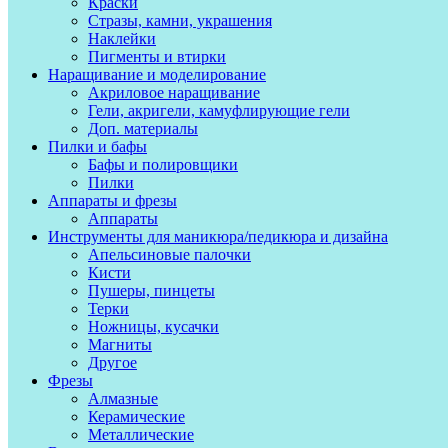
Краски
Стразы, камни, украшения
Наклейки
Пигменты и втирки
Наращивание и моделирование
Акриловое наращивание
Гели, акригели, камуфлирующие гели
Доп. материалы
Пилки и бафы
Бафы и полировщики
Пилки
Аппараты и фрезы
Аппараты
Инструменты для маникюра/педикюра и дизайна
Апельсиновые палочки
Кисти
Пушеры, пинцеты
Терки
Ножницы, кусачки
Магниты
Другое
Фрезы
Алмазные
Керамические
Металлические