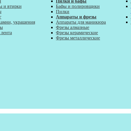
и
Пилки и бафы
ы и втирки
Бафы и полировщики
ы
Пилки
г
Аппараты и фрезы
камни, украшения
Аппараты для маникюра
ты
Фрезы алмазные
 лента
Фрезы керамические
Фрезы металлические