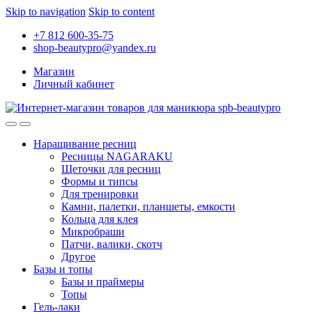
Skip to navigation
Skip to content
+7 812 600-35-75
shop-beautypro@yandex.ru
Магазин
Личный кабинет
Наращивание ресниц
Ресницы NAGARAKU
Щеточки для ресниц
Формы и типсы
Для тренировки
Камни, палетки, планшеты, емкости
Кольца для клея
Микробраши
Патчи, валики, скотч
Другое
Базы и топы
Базы и праймеры
Топы
Гель-лаки