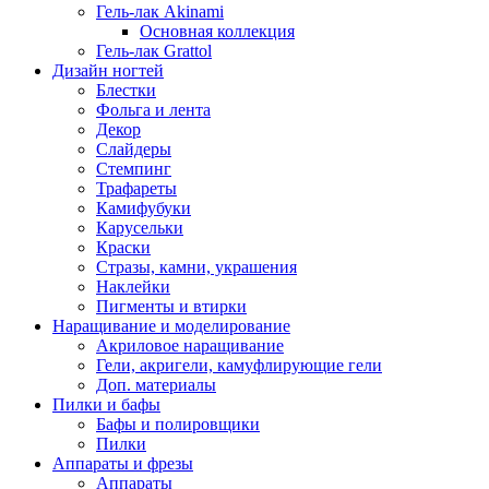
Гель-лак Akinami
Основная коллекция
Гель-лак Grattol
Дизайн ногтей
Блестки
Фольга и лента
Декор
Слайдеры
Стемпинг
Трафареты
Камифубуки
Карусельки
Краски
Стразы, камни, украшения
Наклейки
Пигменты и втирки
Наращивание и моделирование
Акриловое наращивание
Гели, акригели, камуфлирующие гели
Доп. материалы
Пилки и бафы
Бафы и полировщики
Пилки
Аппараты и фрезы
Аппараты