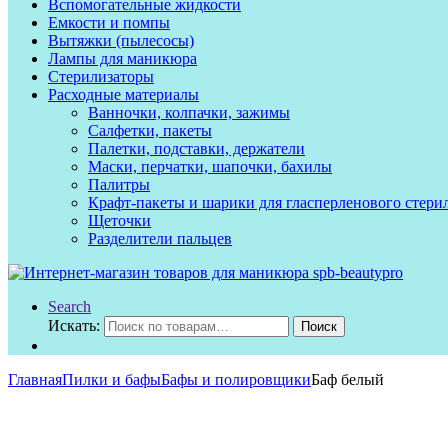
Вспомогательные жидкости
Емкости и помпы
Вытяжки (пылесосы)
Лампы для маникюра
Стерилизаторы
Расходные материалы
Ванночки, колпачки, зажимы
Салфетки, пакеты
Палетки, подставки, держатели
Маски, перчатки, шапочки, бахилы
Палитры
Крафт-пакеты и шарики для гласперленового стери
Щеточки
Разделители пальцев
Search
Искать:
Поиск
Главная
Пилки и бафы
Бафы и полировщики
Баф белый