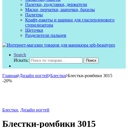
Палетки, подставки, держатели
Маски, перчатки, шапочки, бахилы
Палитры
Крафт-пакеты и шарики для гласперленового
стерилизатора
Щеточки
Разделители пальцев
Search
Искать:
Поиск
Главная
Дизайн ногтей
Блестки
Блестки-ромбики 3015
-
20%
Блестки
,
Дизайн ногтей
Блестки-ромбики 3015