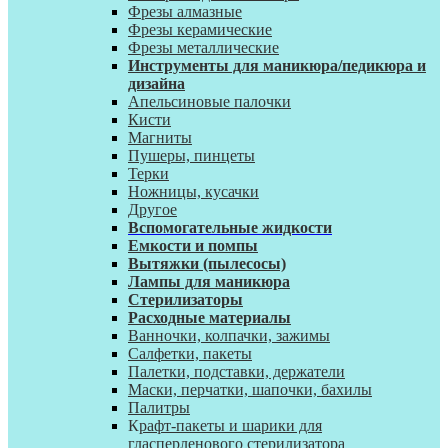
Фрезы алмазные
Фрезы керамические
Фрезы металлические
Инструменты для маникюра/педикюра и
дизайна
Апельсиновые палочки
Кисти
Магниты
Пушеры, пинцеты
Терки
Ножницы, кусачки
Другое
Вспомогательные жидкости
Емкости и помпы
Вытяжки (пылесосы)
Лампы для маникюра
Стерилизаторы
Расходные материалы
Ванночки, колпачки, зажимы
Салфетки, пакеты
Палетки, подставки, держатели
Маски, перчатки, шапочки, бахилы
Палитры
К
рафт-пакеты и шарики для
гласперленового стерилизатора