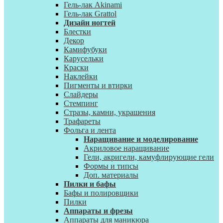
Гель-лак Akinami
Гель-лак Grattol
Дизайн ногтей
Блестки
Декор
Камифубуки
Карусельки
Краски
Наклейки
Пигменты и втирки
Слайдеры
Стемпинг
Стразы, камни, украшения
Трафареты
Фольга и лента
Наращивание и моделирование
Акриловое наращивание
Гели, акригели, камуфлирующие гели
Формы и типсы
Доп. материалы
Пилки и бафы
Бафы и полировщики
Пилки
Аппараты и фрезы
Аппараты для маникюра