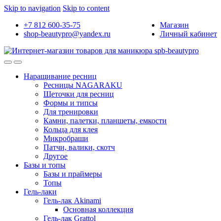
Skip to navigation
Skip to content
+7 812 600-35-75
Магазин
shop-beautypro@yandex.ru
Личный кабинет
Наращивание ресниц
Ресницы NAGARAKU
Щеточки для ресниц
Формы и типсы
Для тренировки
Камни, палетки, планшеты, емкости
Кольца для клея
Микробраши
Патчи, валики, скотч
Другое
Базы и топы
Базы и праймеры
Топы
Гель-лаки
Гель-лак Akinami
Основная коллекция
Гель-лак Grattol