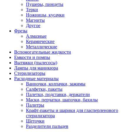
Пушеры, пинцеты
Терки
Ножницы, кусачки
Магниты
Другое
Фрезы
Алмазные
Керамические
Металлические
Вспомогательные жидкости
Емкости и помпы
Вытяжки (пылесосы)
Лампы для маникюра
Стерилизаторы
Расходные материалы
Ванночки, колпачки, зажимы
Салфетки, пакеты
Палетки, подставки, держатели
Маски, перчатки, шапочки, бахилы
Палитры
Крафт-пакеты и шарики для гласперленового
стерилизатора
Щеточки
Разделители пальцев