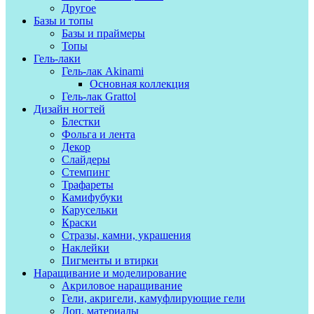
Другое
Базы и топы
Базы и праймеры
Топы
Гель-лаки
Гель-лак Akinami
Основная коллекция
Гель-лак Grattol
Дизайн ногтей
Блестки
Фольга и лента
Декор
Слайдеры
Стемпинг
Трафареты
Камифубуки
Карусельки
Краски
Стразы, камни, украшения
Наклейки
Пигменты и втирки
Наращивание и моделирование
Акриловое наращивание
Гели, акригели, камуфлирующие гели
Доп. материалы