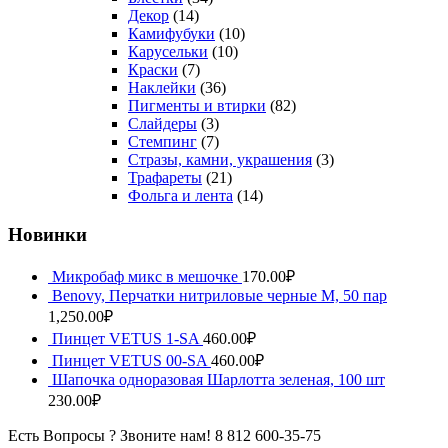
Декор
(14)
Камифубуки
(10)
Карусельки
(10)
Краски
(7)
Наклейки
(36)
Пигменты и втирки
(82)
Слайдеры
(3)
Стемпинг
(7)
Стразы, камни, украшения
(3)
Трафареты
(21)
Фольга и лента
(14)
Новинки
Микробаф микс в мешочке
170.00
₽
Benovy, Перчатки нитриловые черные M, 50 пар
1,250.00
₽
Пинцет VETUS 1-SA
460.00
₽
Пинцет VETUS 00-SA
460.00
₽
Шапочка одноразовая Шарлотта зеленая, 100 шт
230.00
₽
Есть Вопросы ? Звоните нам!
8 812 600-35-75