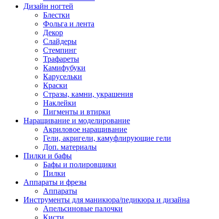
Дизайн ногтей
Блестки
Фольга и лента
Декор
Слайдеры
Стемпинг
Трафареты
Камифубуки
Карусельки
Краски
Стразы, камни, украшения
Наклейки
Пигменты и втирки
Наращивание и моделирование
Акриловое наращивание
Гели, акригели, камуфлирующие гели
Доп. материалы
Пилки и бафы
Бафы и полировщики
Пилки
Аппараты и фрезы
Аппараты
Инструменты для маникюра/педикюра и дизайна
Апельсиновые палочки
Кисти