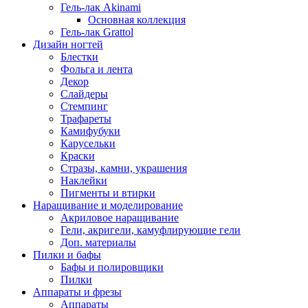
Гель-лак Akinami
Основная коллекция
Гель-лак Grattol
Дизайн ногтей
Блестки
Фольга и лента
Декор
Слайдеры
Стемпинг
Трафареты
Камифубуки
Карусельки
Краски
Стразы, камни, украшения
Наклейки
Пигменты и втирки
Наращивание и моделирование
Акриловое наращивание
Гели, акригели, камуфлирующие гели
Доп. материалы
Пилки и бафы
Бафы и полировщики
Пилки
Аппараты и фрезы
Аппараты