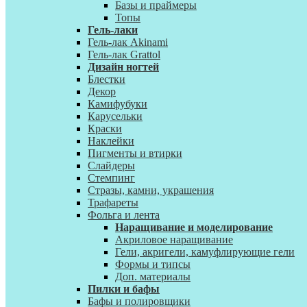
Базы и праймеры
Топы
Гель-лаки
Гель-лак Akinami
Гель-лак Grattol
Дизайн ногтей
Блестки
Декор
Камифубуки
Карусельки
Краски
Наклейки
Пигменты и втирки
Слайдеры
Стемпинг
Стразы, камни, украшения
Трафареты
Фольга и лента
Наращивание и моделирование
Акриловое наращивание
Гели, акригели, камуфлирующие гели
Формы и типсы
Доп. материалы
Пилки и бафы
Бафы и полировщики