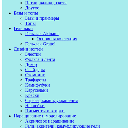
Патчи, валики, скотч
Другое
Базы и топы
Базы и праймеры
Топы
Гель-лаки
Гель-лак Akinami
Основная коллекция
Гель-лак Grattol
Дизайн ногтей
Блестки
Фольга и лента
Декор
Слайдеры
Стемпинг
Трафареты
Камифубуки
Карусельки
Краски
Стразы, камни, украшения
Наклейки
Пигменты и втирки
Наращивание и моделирование
Акриловое наращивание
Гели, акригели, камуфлирующие гели