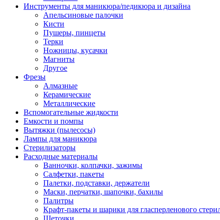
Инструменты для маникюра/педикюра и дизайна
Апельсиновые палочки
Кисти
Пушеры, пинцеты
Терки
Ножницы, кусачки
Магниты
Другое
Фрезы
Алмазные
Керамические
Металлические
Вспомогательные жидкости
Емкости и помпы
Вытяжки (пылесосы)
Лампы для маникюра
Стерилизаторы
Расходные материалы
Ванночки, колпачки, зажимы
Салфетки, пакеты
Палетки, подставки, держатели
Маски, перчатки, шапочки, бахилы
Палитры
Крафт-пакеты и шарики для гласперленового стери
Щеточки