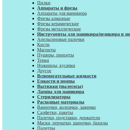
Пилки
Аппараты и фрезы
Аппараты для маникюра
Фрезы алмазные
Фрезы керамические
Фрезы металлические
Инструменты для маникюра/педикюра и ди
Апельсиновые палочки
Кисти
Магниты
Пушеры, пинцеты
Терки
Ножницы, кусачки
Другое
Вспомогательные жидкости
Емкости и помпы
Вытяжки (пылесосы)
Лампы для маникюра
Стерилизаторы
Расходные материалы
Ванночки, колпачки, зажимы
Салфетки, пакеты
Палетки, подставки, держатели
Маски, перчатки, шапочки, бахилы
Палитры