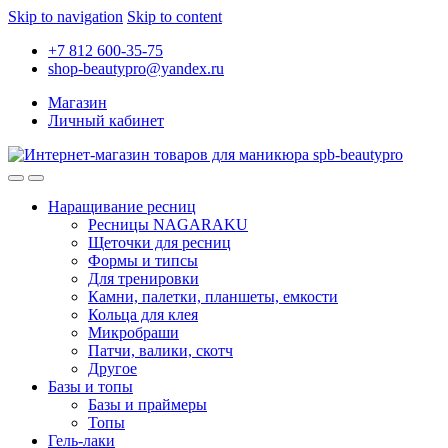
Skip to navigation
Skip to content
+7 812 600-35-75
shop-beautypro@yandex.ru
Магазин
Личный кабинет
Наращивание ресниц
Ресницы NAGARAKU
Щеточки для ресниц
Формы и типсы
Для тренировки
Камни, палетки, планшеты, емкости
Кольца для клея
Микробраши
Патчи, валики, скотч
Другое
Базы и топы
Базы и праймеры
Топы
Гель-лаки