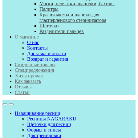
Маски, перчатки, шапочки, бахилы
Палитры
К
рафт-пакеты и шарики для
гласперленового стерилизатора
Щеточки
Разделители пальцев
О магазине
О нас
Контакты
Доставка и оплата
Возврат и гарантия
Скидочные товары
Спецпредложения
Хиты продаж
Как заказать
Отзывы
Статьи
Наращивание ресниц
Ресницы NAGARAKU
Щеточки для ресниц
Формы и типсы
Для тренировки