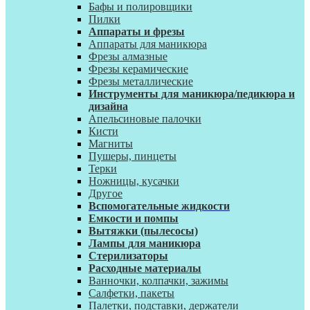
Бафы и полировщики
Пилки
Аппараты и фрезы
Аппараты для маникюра
Фрезы алмазные
Фрезы керамические
Фрезы металлические
Инструменты для маникюра/педикюра и
дизайна
Апельсиновые палочки
Кисти
Магниты
Пушеры, пинцеты
Терки
Ножницы, кусачки
Другое
Вспомогательные жидкости
Емкости и помпы
Вытяжки (пылесосы)
Лампы для маникюра
Стерилизаторы
Расходные материалы
Ванночки, колпачки, зажимы
Салфетки, пакеты
Палетки, подставки, держатели