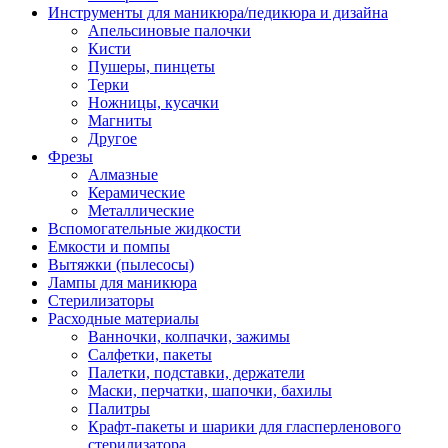
Инструменты для маникюра/педикюра и дизайна
Апельсиновые палочки
Кисти
Пушеры, пинцеты
Терки
Ножницы, кусачки
Магниты
Другое
Фрезы
Алмазные
Керамические
Металлические
Вспомогательные жидкости
Емкости и помпы
Вытяжки (пылесосы)
Лампы для маникюра
Стерилизаторы
Расходные материалы
Ванночки, колпачки, зажимы
Салфетки, пакеты
Палетки, подставки, держатели
Маски, перчатки, шапочки, бахилы
Палитры
Крафт-пакеты и шарики для гласперленового
стерилизатора