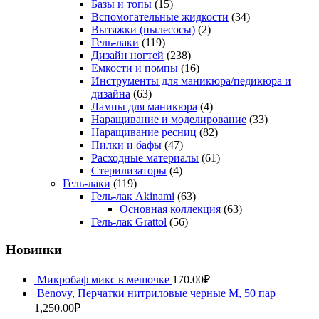
Базы и топы
(15)
Вспомогательные жидкости
(34)
Вытяжки (пылесосы)
(2)
Гель-лаки
(119)
Дизайн ногтей
(238)
Емкости и помпы
(16)
Инструменты для маникюра/педикюра и
дизайна
(63)
Лампы для маникюра
(4)
Наращивание и моделирование
(33)
Наращивание ресниц
(82)
Пилки и бафы
(47)
Расходные материалы
(61)
Стерилизаторы
(4)
Гель-лаки
(119)
Гель-лак Akinami
(63)
Основная коллекция
(63)
Гель-лак Grattol
(56)
Новинки
Микробаф микс в мешочке
170.00
₽
Benovy, Перчатки нитриловые черные M, 50 пар
1,250.00
₽