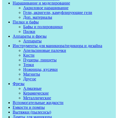
Наращивание и моделирование
Акриловое наращивание
Гели, акригели, камуфлирующие гели
Доп. материалы
Пилки и бафы
Бафы и полировщики
Пилки
Аппараты и фрезы
Аппараты
Инструменты для маникюра/педикюра и дизайна
Апельсиновые палочки
Кисти
Пушеры, пинцеты
Терки
Ножницы, кусачки
Магниты
Другое
Фрезы
Алмазные
Керамические
Металлические
Вспомогательные жидкости
Емкости и помпы
Вытяжки (пылесосы)
Лампы для маникюра