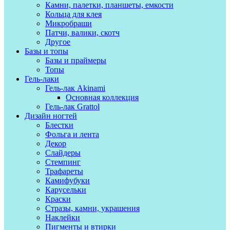
Камни, палетки, планшеты, емкости
Кольца для клея
Микробраши
Патчи, валики, скотч
Другое
Базы и топы
Базы и праймеры
Топы
Гель-лаки
Гель-лак Akinami
Основная коллекция
Гель-лак Grattol
Дизайн ногтей
Блестки
Фольга и лента
Декор
Слайдеры
Стемпинг
Трафареты
Камифубуки
Карусельки
Краски
Стразы, камни, украшения
Наклейки
Пигменты и втирки