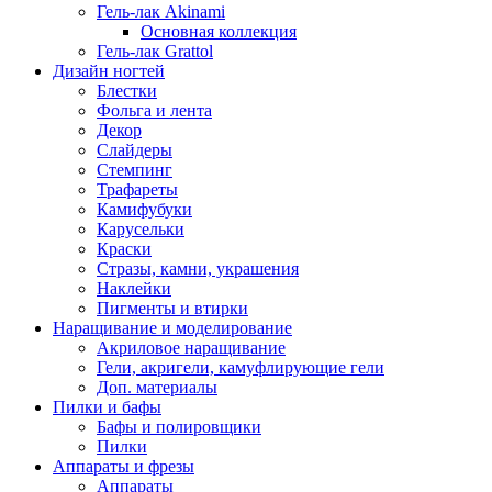
Гель-лак Akinami
Основная коллекция
Гель-лак Grattol
Дизайн ногтей
Блестки
Фольга и лента
Декор
Слайдеры
Стемпинг
Трафареты
Камифубуки
Карусельки
Краски
Стразы, камни, украшения
Наклейки
Пигменты и втирки
Наращивание и моделирование
Акриловое наращивание
Гели, акригели, камуфлирующие гели
Доп. материалы
Пилки и бафы
Бафы и полировщики
Пилки
Аппараты и фрезы
Аппараты