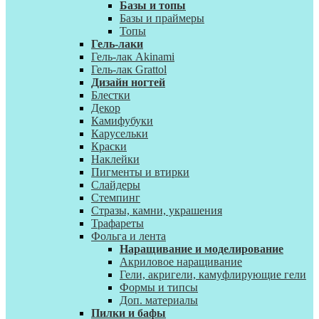
Базы и топы
Базы и праймеры
Топы
Гель-лаки
Гель-лак Akinami
Гель-лак Grattol
Дизайн ногтей
Блестки
Декор
Камифубуки
Карусельки
Краски
Наклейки
Пигменты и втирки
Слайдеры
Стемпинг
Стразы, камни, украшения
Трафареты
Фольга и лента
Наращивание и моделирование
Акриловое наращивание
Гели, акригели, камуфлирующие гели
Формы и типсы
Доп. материалы
Пилки и бафы