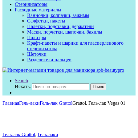
Стерилизаторы
Расходные материалы
Ванночки, колпачки, зажимы
Салфетки, пакеты
Палетки, подставки, держатели
Маски, перчатки, шапочки, бахилы
Палитры
Крафт-пакеты и шарики для гласперленового
стерилизатора
Щеточки
Разделители пальцев
Search
Искать:
Поиск
Главная
Гель-лаки
Гель-лак Grattol
Grattol, Гель-лак Vegas 01
Гель-лак Grattol
,
Гель-лаки