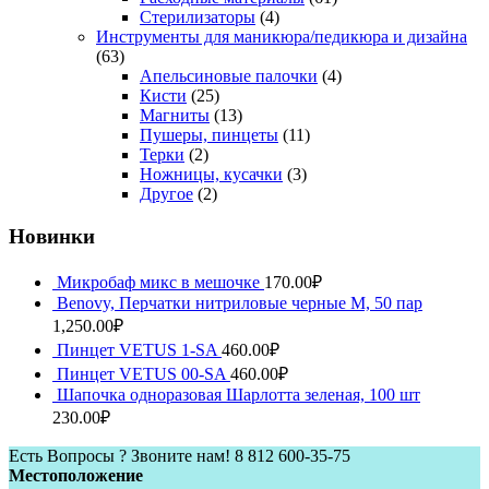
Стерилизаторы
(4)
Инструменты для маникюра/педикюра и дизайна
(63)
Апельсиновые палочки
(4)
Кисти
(25)
Магниты
(13)
Пушеры, пинцеты
(11)
Терки
(2)
Ножницы, кусачки
(3)
Другое
(2)
Новинки
Микробаф микс в мешочке
170.00
₽
Benovy, Перчатки нитриловые черные M, 50 пар
1,250.00
₽
Пинцет VETUS 1-SA
460.00
₽
Пинцет VETUS 00-SA
460.00
₽
Шапочка одноразовая Шарлотта зеленая, 100 шт
230.00
₽
Есть Вопросы ? Звоните нам!
8 812 600-35-75
Местоположение