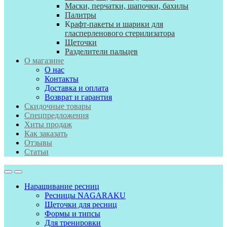
Маски, перчатки, шапочки, бахилы
Палитры
К
рафт-пакеты и шарики для
гласперленового стерилизатора
Щеточки
Разделители пальцев
О магазине
О нас
Контакты
Доставка и оплата
Возврат и гарантия
Скидочные товары
Спецпредложения
Хиты продаж
Как заказать
Отзывы
Статьи
Наращивание ресниц
Ресницы NAGARAKU
Щеточки для ресниц
Формы и типсы
Для тренировки