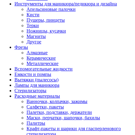
Инструменты для маникюра/педикюра и дизайна
Апельсиновые палочки
Кисти
Пушеры, пинцеты
Терки
Ножницы, кусачки
Магниты
Другое
Фрезы
Алмазные
Керамические
Металлические
Вспомогательные жидкости
Емкости и помпы
Вытяжки (пылесосы)
Лампы для маникюра
Стерилизаторы
Расходные материалы
Ванночки, колпачки, зажимы
Салфетки, пакеты
Палетки, подставки, держатели
Маски, перчатки, шапочки, бахилы
Палитры
Крафт-пакеты и шарики для гласперленового
стерилизатора