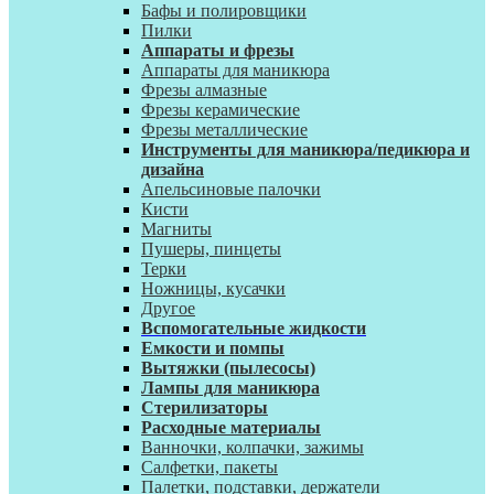
Бафы и полировщики
Пилки
Аппараты и фрезы
Аппараты для маникюра
Фрезы алмазные
Фрезы керамические
Фрезы металлические
Инструменты для маникюра/педикюра и
дизайна
Апельсиновые палочки
Кисти
Магниты
Пушеры, пинцеты
Терки
Ножницы, кусачки
Другое
Вспомогательные жидкости
Емкости и помпы
Вытяжки (пылесосы)
Лампы для маникюра
Стерилизаторы
Расходные материалы
Ванночки, колпачки, зажимы
Салфетки, пакеты
Палетки, подставки, держатели