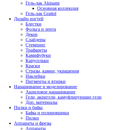
Гель-лак Akinami
Основная коллекция
Гель-лак Grattol
Дизайн ногтей
Блестки
Фольга и лента
Декор
Слайдеры
Стемпинг
Трафареты
Камифубуки
Карусельки
Краски
Стразы, камни, украшения
Наклейки
Пигменты и втирки
Наращивание и моделирование
Акриловое наращивание
Гели, акригели, камуфлирующие гели
Доп. материалы
Пилки и бафы
Бафы и полировщики
Пилки
Аппараты и фрезы
Аппараты