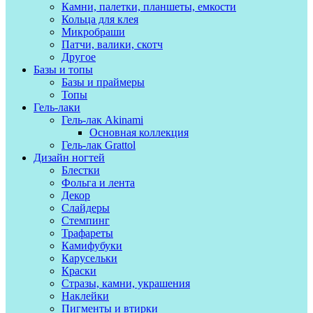
Камни, палетки, планшеты, емкости
Кольца для клея
Микробраши
Патчи, валики, скотч
Другое
Базы и топы
Базы и праймеры
Топы
Гель-лаки
Гель-лак Akinami
Основная коллекция
Гель-лак Grattol
Дизайн ногтей
Блестки
Фольга и лента
Декор
Слайдеры
Стемпинг
Трафареты
Камифубуки
Карусельки
Краски
Стразы, камни, украшения
Наклейки
Пигменты и втирки