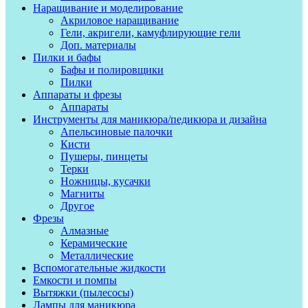
Наращивание и моделирование
Акриловое наращивание
Гели, акригели, камуфлирующие гели
Доп. материалы
Пилки и бафы
Бафы и полировщики
Пилки
Аппараты и фрезы
Аппараты
Инструменты для маникюра/педикюра и дизайна
Апельсиновые палочки
Кисти
Пушеры, пинцеты
Терки
Ножницы, кусачки
Магниты
Другое
Фрезы
Алмазные
Керамические
Металлические
Вспомогательные жидкости
Емкости и помпы
Вытяжки (пылесосы)
Лампы для маникюра