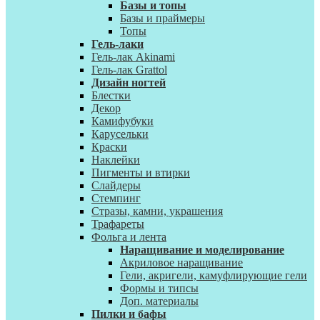
Базы и топы
Базы и праймеры
Топы
Гель-лаки
Гель-лак Akinami
Гель-лак Grattol
Дизайн ногтей
Блестки
Декор
Камифубуки
Карусельки
Краски
Наклейки
Пигменты и втирки
Слайдеры
Стемпинг
Стразы, камни, украшения
Трафареты
Фольга и лента
Наращивание и моделирование
Акриловое наращивание
Гели, акригели, камуфлирующие гели
Формы и типсы
Доп. материалы
Пилки и бафы