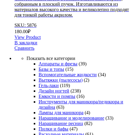
собранным в плоский пучок. Изготавливаются из
материалов высокого качества и великолепно подходят
для тонкой работы акрилом.
SKU: 5876
180.00
₽
View Product
В закладки
Сравнить
Показать все категории
Аппараты и фрезы
(39)
Базы и топы
(15)
Вспомогательные жидкости
(34)
Вытяжки (пылесосы)
(2)
Гель-лаки
(119)
Дизайн ногтей
(238)
Емкости и помпы
(16)
Инструменты для маникюра/педикюра и
дизайна
(63)
Лампы для маникюра
(4)
Наращивание и моделирование
(33)
Наращивание ресниц
(82)
Пилки и бафы
(47)
Расходные материалы
(61)