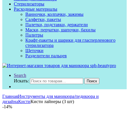
Стерилизаторы
Расходные материалы
Ванночки, колпачки, зажимы
Салфетки, пакеты
Палетки, подставки, держатели
Маски, перчатки, шапочки, бахилы
Палитры
Крафт-пакеты и шарики для гласперленового
стерилизатора
Щеточки
Разделители пальцев
Search
Искать:
Поиск
Главная
Инструменты для маникюра/педикюра и
дизайна
Кисти
Кисти лайнеры (3 шт)
-
14%
ХИТ