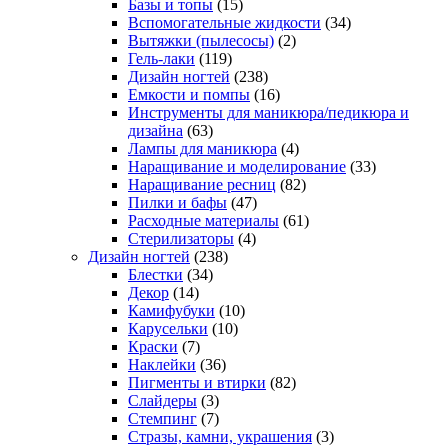
Базы и топы
(15)
Вспомогательные жидкости
(34)
Вытяжки (пылесосы)
(2)
Гель-лаки
(119)
Дизайн ногтей
(238)
Емкости и помпы
(16)
Инструменты для маникюра/педикюра и
дизайна
(63)
Лампы для маникюра
(4)
Наращивание и моделирование
(33)
Наращивание ресниц
(82)
Пилки и бафы
(47)
Расходные материалы
(61)
Стерилизаторы
(4)
Дизайн ногтей
(238)
Блестки
(34)
Декор
(14)
Камифубуки
(10)
Карусельки
(10)
Краски
(7)
Наклейки
(36)
Пигменты и втирки
(82)
Слайдеры
(3)
Стемпинг
(7)
Стразы, камни, украшения
(3)