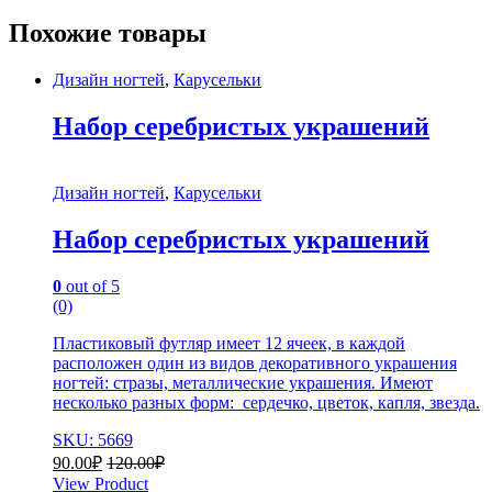
Похожие товары
Дизайн ногтей
,
Карусельки
Набор серебристых украшений
Дизайн ногтей
,
Карусельки
Набор серебристых украшений
0
out of 5
(0)
Пластиковый футляр имеет 12 ячеек, в каждой
расположен один из видов декоративного украшения
ногтей: стразы, металлические украшения. Имеют
несколько разных форм: сердечко, цветок, капля, звезда.
SKU: 5669
90.00
₽
120.00
₽
View Product