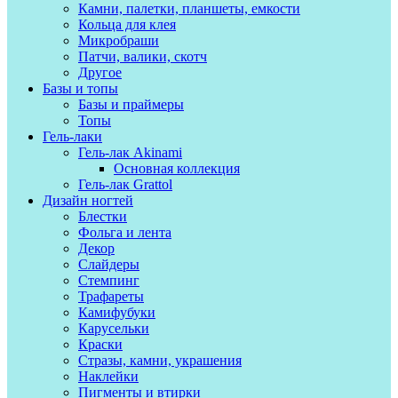
Камни, палетки, планшеты, емкости
Кольца для клея
Микробраши
Патчи, валики, скотч
Другое
Базы и топы
Базы и праймеры
Топы
Гель-лаки
Гель-лак Akinami
Основная коллекция
Гель-лак Grattol
Дизайн ногтей
Блестки
Фольга и лента
Декор
Слайдеры
Стемпинг
Трафареты
Камифубуки
Карусельки
Краски
Стразы, камни, украшения
Наклейки
Пигменты и втирки