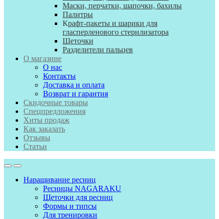
Маски, перчатки, шапочки, бахилы
Палитры
К
рафт-пакеты и шарики для
гласперленового стерилизатора
Щеточки
Разделители пальцев
О магазине
О нас
Контакты
Доставка и оплата
Возврат и гарантия
Скидочные товары
Спецпредложения
Хиты продаж
Как заказать
Отзывы
Статьи
Наращивание ресниц
Ресницы NAGARAKU
Щеточки для ресниц
Формы и типсы
Для тренировки