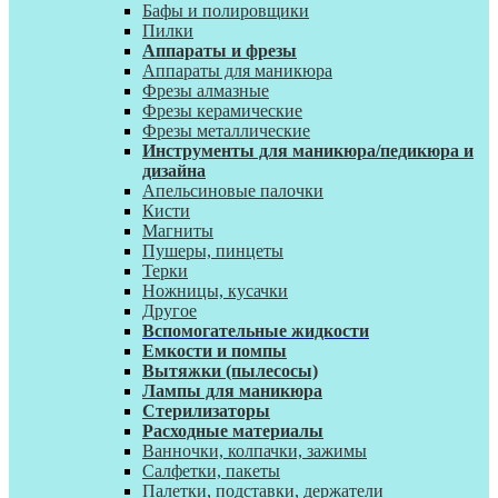
Бафы и полировщики
Пилки
Аппараты и фрезы
Аппараты для маникюра
Фрезы алмазные
Фрезы керамические
Фрезы металлические
Инструменты для маникюра/педикюра и
дизайна
Апельсиновые палочки
Кисти
Магниты
Пушеры, пинцеты
Терки
Ножницы, кусачки
Другое
Вспомогательные жидкости
Емкости и помпы
Вытяжки (пылесосы)
Лампы для маникюра
Стерилизаторы
Расходные материалы
Ванночки, колпачки, зажимы
Салфетки, пакеты
Палетки, подставки, держатели