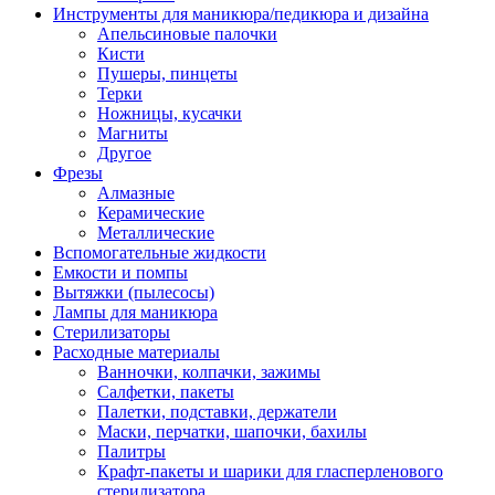
Инструменты для маникюра/педикюра и дизайна
Апельсиновые палочки
Кисти
Пушеры, пинцеты
Терки
Ножницы, кусачки
Магниты
Другое
Фрезы
Алмазные
Керамические
Металлические
Вспомогательные жидкости
Емкости и помпы
Вытяжки (пылесосы)
Лампы для маникюра
Стерилизаторы
Расходные материалы
Ванночки, колпачки, зажимы
Салфетки, пакеты
Палетки, подставки, держатели
Маски, перчатки, шапочки, бахилы
Палитры
Крафт-пакеты и шарики для гласперленового
стерилизатора