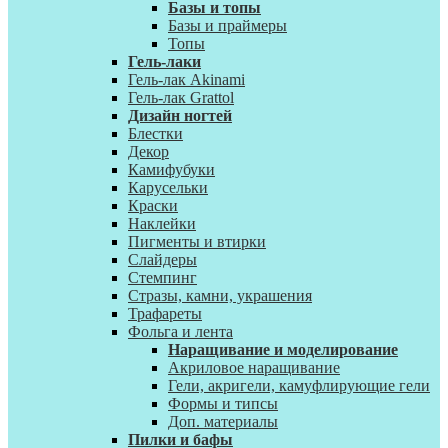
Базы и топы
Базы и праймеры
Топы
Гель-лаки
Гель-лак Akinami
Гель-лак Grattol
Дизайн ногтей
Блестки
Декор
Камифубуки
Карусельки
Краски
Наклейки
Пигменты и втирки
Слайдеры
Стемпинг
Стразы, камни, украшения
Трафареты
Фольга и лента
Наращивание и моделирование
Акриловое наращивание
Гели, акригели, камуфлирующие гели
Формы и типсы
Доп. материалы
Пилки и бафы