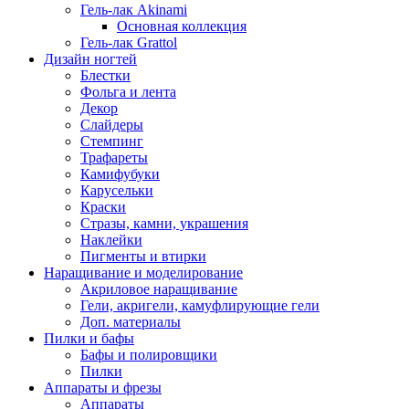
Гель-лак Akinami
Основная коллекция
Гель-лак Grattol
Дизайн ногтей
Блестки
Фольга и лента
Декор
Слайдеры
Стемпинг
Трафареты
Камифубуки
Карусельки
Краски
Стразы, камни, украшения
Наклейки
Пигменты и втирки
Наращивание и моделирование
Акриловое наращивание
Гели, акригели, камуфлирующие гели
Доп. материалы
Пилки и бафы
Бафы и полировщики
Пилки
Аппараты и фрезы
Аппараты