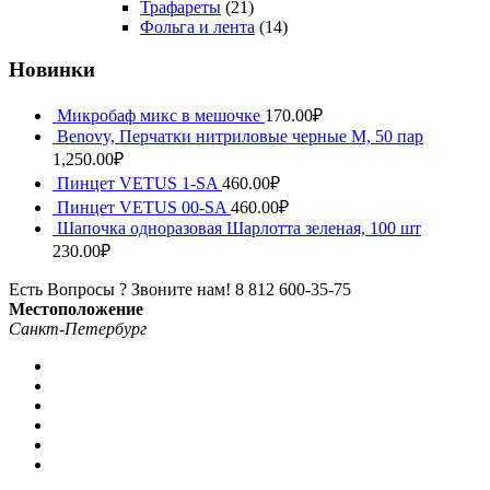
Трафареты
(21)
Фольга и лента
(14)
Новинки
Микробаф микс в мешочке
170.00
₽
Benovy, Перчатки нитриловые черные M, 50 пар
1,250.00
₽
Пинцет VETUS 1-SA
460.00
₽
Пинцет VETUS 00-SA
460.00
₽
Шапочка одноразовая Шарлотта зеленая, 100 шт
230.00
₽
Есть Вопросы ? Звоните нам!
8 812 600-35-75
Местоположение
Санкт-Петербург