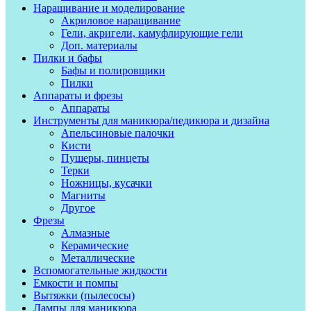
Наращивание и моделирование
Акриловое наращивание
Гели, акригели, камуфлирующие гели
Доп. материалы
Пилки и бафы
Бафы и полировщики
Пилки
Аппараты и фрезы
Аппараты
Инструменты для маникюра/педикюра и дизайна
Апельсиновые палочки
Кисти
Пушеры, пинцеты
Терки
Ножницы, кусачки
Магниты
Другое
Фрезы
Алмазные
Керамические
Металлические
Вспомогательные жидкости
Емкости и помпы
Вытяжки (пылесосы)
Лампы для маникюра