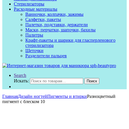
Стерилизаторы
Расходные материалы
Ванночки, колпачки, зажимы
Салфетки, пакеты
Палетки, подставки, держатели
Маски, перчатки, шапочки, бахилы
Палитры
Крафт-пакеты и шарики для гласперленового
стерилизатора
Щеточки
Разделители пальцев
Search
Искать:
Поиск
Главная
Дизайн ногтей
Пигменты и втирки
Разноцветный
пигмент с блеском 10