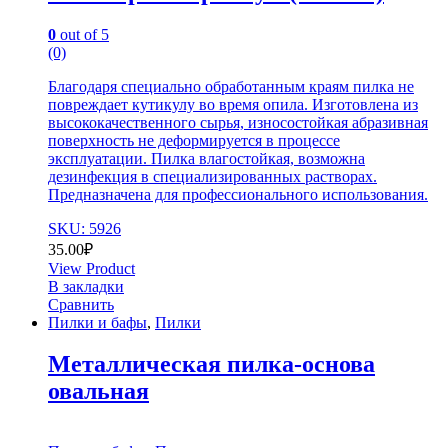
0
out of 5
(0)
Благодаря специально обработанным краям пилка не
повреждает кутикулу во время опила. Изготовлена из
высококачественного сырья, износостойкая абразивная
поверхность не деформируется в процессе
эксплуатации. Пилка влагостойкая, возможна
дезинфекция в специализированных растворах.
Предназначена для профессионального использования.
SKU: 5926
35.00
₽
View Product
В закладки
Сравнить
Пилки и бафы
,
Пилки
Металлическая пилка-основа
овальная