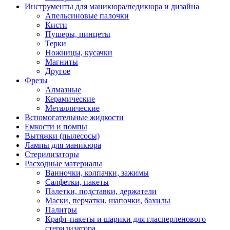
Инструменты для маникюра/педикюра и дизайна
Апельсиновые палочки
Кисти
Пушеры, пинцеты
Терки
Ножницы, кусачки
Магниты
Другое
Фрезы
Алмазные
Керамические
Металлические
Вспомогательные жидкости
Емкости и помпы
Вытяжки (пылесосы)
Лампы для маникюра
Стерилизаторы
Расходные материалы
Ванночки, колпачки, зажимы
Салфетки, пакеты
Палетки, подставки, держатели
Маски, перчатки, шапочки, бахилы
Палитры
Крафт-пакеты и шарики для гласперленового
стерилизатора