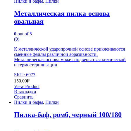
Пилки и бафы
,
Пилки
Металлическая пилка-основа
овальная
0
out of 5
(0)
К металлической ударопрочной основе приклеиваются
сменные файлы различной абразивности.
Металлическая основа может подвергаться химической
и термостерилизации.
SKU: 6973
150.00
₽
View Product
В закладки
Сравнить
Пилки и бафы
,
Пилки
Пилка-баф, ромб, черный 100/180