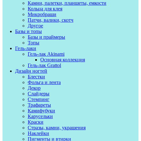
Камни, палетки, планшеты, емкости
Кольца для клея
Микробраши
Патчи, валики, скотч
Другое
Базы и топы
Базы и праймеры
Топы
Гель-лаки
Гель-лак Akinami
Основная коллекция
Гель-лак Grattol
Дизайн ногтей
Блестки
Фольга и лента
Декор
Слайдеры
Стемпинг
Трафареты
Камифубуки
Карусельки
Краски
Стразы, камни, украшения
Наклейки
Пигменты и втирки