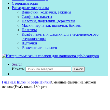
Стерилизаторы
Расходные материалы
Ванночки, колпачки, зажимы
Салфетки, пакеты
Палетки, подставки, держатели
Маски, перчатки, шапочки, бахилы
Палитры
Крафт-пакеты и шарики для гласперленового
стерилизатора
Щеточки
Разделители пальцев
Search
Искать:
Поиск
Главная
Пилки и бафы
Пилки
Сменные файлы на мягкой
основе(Eva), овал, 180грит