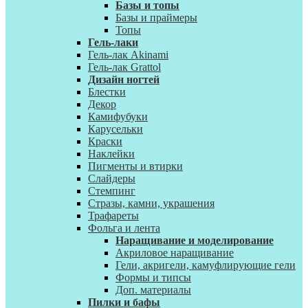
Базы и топы
Базы и праймеры
Топы
Гель-лаки
Гель-лак Akinami
Гель-лак Grattol
Дизайн ногтей
Блестки
Декор
Камифубуки
Карусельки
Краски
Наклейки
Пигменты и втирки
Слайдеры
Стемпинг
Стразы, камни, украшения
Трафареты
Фольга и лента
Наращивание и моделирование
Акриловое наращивание
Гели, акригели, камуфлирующие гели
Формы и типсы
Доп. материалы
Пилки и бафы