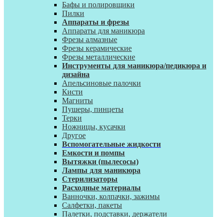
Бафы и полировщики
Пилки
Аппараты и фрезы
Аппараты для маникюра
Фрезы алмазные
Фрезы керамические
Фрезы металлические
Инструменты для маникюра/педикюра и
дизайна
Апельсиновые палочки
Кисти
Магниты
Пушеры, пинцеты
Терки
Ножницы, кусачки
Другое
Вспомогательные жидкости
Емкости и помпы
Вытяжки (пылесосы)
Лампы для маникюра
Стерилизаторы
Расходные материалы
Ванночки, колпачки, зажимы
Салфетки, пакеты
Палетки, подставки, держатели