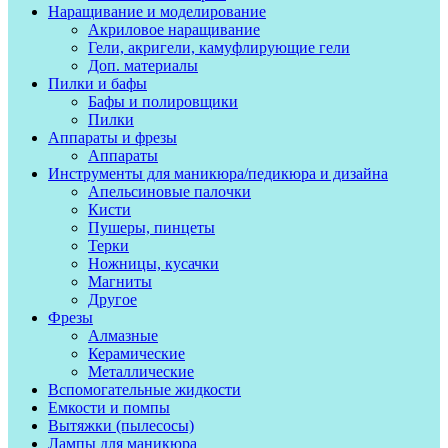
Наращивание и моделирование
Акриловое наращивание
Гели, акригели, камуфлирующие гели
Доп. материалы
Пилки и бафы
Бафы и полировщики
Пилки
Аппараты и фрезы
Аппараты
Инструменты для маникюра/педикюра и дизайна
Апельсиновые палочки
Кисти
Пушеры, пинцеты
Терки
Ножницы, кусачки
Магниты
Другое
Фрезы
Алмазные
Керамические
Металлические
Вспомогательные жидкости
Емкости и помпы
Вытяжки (пылесосы)
Лампы для маникюра