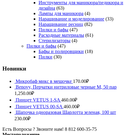
Инструменты для маникюра/педикюра и
дизайна
(63)
Лампы для маникюра
(4)
Наращивание и моделирование
(33)
Наращивание ресниц
(82)
Пилки и бафы
(47)
Расходные материалы
(61)
Стерилизаторы
(4)
Пилки и бафы
(47)
Бафы и полировщики
(18)
Пилки
(30)
Новинки
Микробаф микс в мешочке
170.00
₽
Benovy, Перчатки нитриловые черные M, 50 пар
1,250.00
₽
Пинцет VETUS 1-SA
460.00
₽
Пинцет VETUS 00-SA
460.00
₽
Шапочка одноразовая Шарлотта зеленая, 100 шт
230.00
₽
Есть Вопросы ? Звоните нам!
8 812 600-35-75
Местоположение