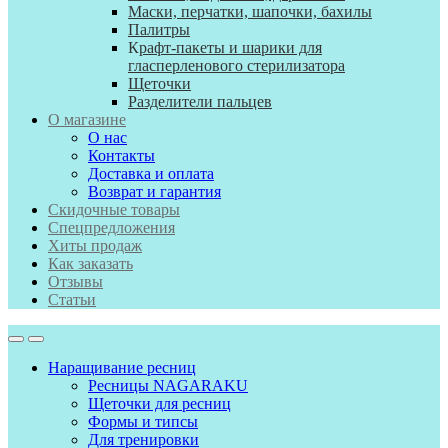
Маски, перчатки, шапочки, бахилы
Палитры
К
рафт-пакеты и шарики для
гласперленового стерилизатора
Щеточки
Разделители пальцев
О магазине
О нас
Контакты
Доставка и оплата
Возврат и гарантия
Скидочные товары
Спецпредложения
Хиты продаж
Как заказать
Отзывы
Статьи
Наращивание ресниц
Ресницы NAGARAKU
Щеточки для ресниц
Формы и типсы
Для тренировки