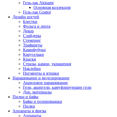
Гель-лак Akinami
Основная коллекция
Гель-лак Grattol
Дизайн ногтей
Блестки
Фольга и лента
Декор
Слайдеры
Стемпинг
Трафареты
Камифубуки
Карусельки
Краски
Стразы, камни, украшения
Наклейки
Пигменты и втирки
Наращивание и моделирование
Акриловое наращивание
Гели, акригели, камуфлирующие гели
Доп. материалы
Пилки и бафы
Бафы и полировщики
Пилки
Аппараты и фрезы
Аппараты