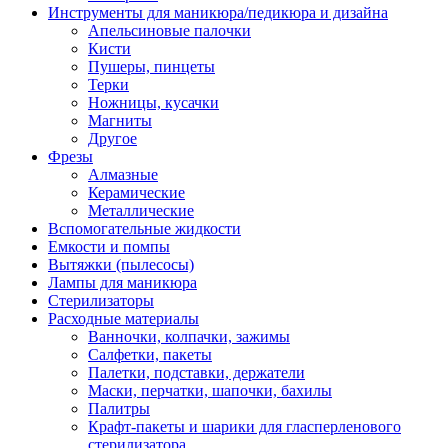
Инструменты для маникюра/педикюра и дизайна
Апельсиновые палочки
Кисти
Пушеры, пинцеты
Терки
Ножницы, кусачки
Магниты
Другое
Фрезы
Алмазные
Керамические
Металлические
Вспомогательные жидкости
Емкости и помпы
Вытяжки (пылесосы)
Лампы для маникюра
Стерилизаторы
Расходные материалы
Ванночки, колпачки, зажимы
Салфетки, пакеты
Палетки, подставки, держатели
Маски, перчатки, шапочки, бахилы
Палитры
Крафт-пакеты и шарики для гласперленового
стерилизатора