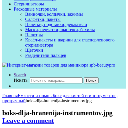
Стерилизаторы
Расходные материалы
Ванночки, колпачки, зажимы
Салфетки, пакеты
Палетки, подставки, держатели
Маски, перчатки, шапочки, бахилы
Палитры
Крафт-пакеты и шарики для гласперленового
стерилизатора
Щеточки
Разделители пальцев
Search
Искать:
Поиск
Главная
Емкости и помпы
Бокс для кистей и инструментов,
прозрачный
boks-dlja-hranenija-instrumentov.jpg
boks-dlja-hranenija-instrumentov.jpg
Leave a comment