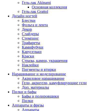
Гель-лак Akinami
Основная коллекция
Гель-лак Grattol
Дизайн ногтей
Блестки
Фольга и лента
Декор
Слайдеры
Стемпинг
Трафареты
Камифубуки
Карусельки
Краски
Стразы, камни, украшения
Наклейки
Пигменты и втирки
Наращивание и моделирование
Акриловое наращивание
Гели, акригели, камуфлирующие гели
Доп. материалы
Пилки и бафы
Бафы и полировщики
Пилки
Аппараты и фрезы
Аппараты