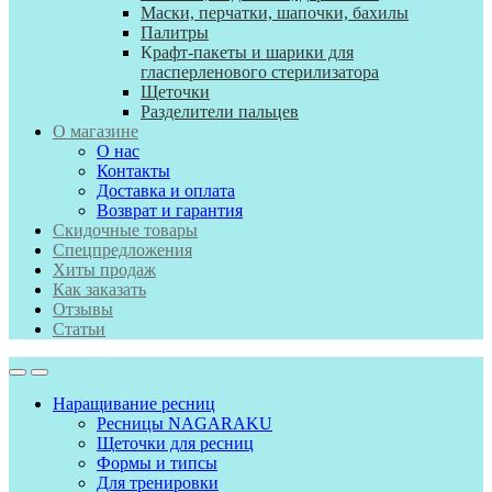
Маски, перчатки, шапочки, бахилы
Палитры
К
рафт-пакеты и шарики для
гласперленового стерилизатора
Щеточки
Разделители пальцев
О магазине
О нас
Контакты
Доставка и оплата
Возврат и гарантия
Скидочные товары
Спецпредложения
Хиты продаж
Как заказать
Отзывы
Статьи
Наращивание ресниц
Ресницы NAGARAKU
Щеточки для ресниц
Формы и типсы
Для тренировки