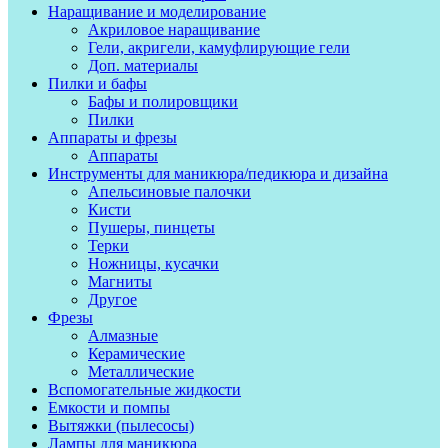
Наращивание и моделирование
Акриловое наращивание
Гели, акригели, камуфлирующие гели
Доп. материалы
Пилки и бафы
Бафы и полировщики
Пилки
Аппараты и фрезы
Аппараты
Инструменты для маникюра/педикюра и дизайна
Апельсиновые палочки
Кисти
Пушеры, пинцеты
Терки
Ножницы, кусачки
Магниты
Другое
Фрезы
Алмазные
Керамические
Металлические
Вспомогательные жидкости
Емкости и помпы
Вытяжки (пылесосы)
Лампы для маникюра