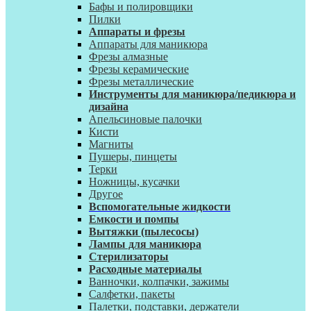
Бафы и полировщики
Пилки
Аппараты и фрезы
Аппараты для маникюра
Фрезы алмазные
Фрезы керамические
Фрезы металлические
Инструменты для маникюра/педикюра и
дизайна
Апельсиновые палочки
Кисти
Магниты
Пушеры, пинцеты
Терки
Ножницы, кусачки
Другое
Вспомогательные жидкости
Емкости и помпы
Вытяжки (пылесосы)
Лампы для маникюра
Стерилизаторы
Расходные материалы
Ванночки, колпачки, зажимы
Салфетки, пакеты
Палетки, подставки, держатели