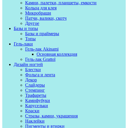
Камни, палетки, планшеты, емкости
Кольца для клея
Микробраши
Патчи, валики, скотч
Другое
Базы и топы
Базы и праймеры
Топы
Гель-лаки
Гель-лак Akinami
Основная коллекция
Гель-лак Grattol
Дизайн ногтей
Блестки
Фольга и лента
Декор
Слайдеры
Стемпинг
Трафареты
Камифубуки
Карусельки
Краски
Стразы, камни, украшения
Наклейки
Пигменты и втирки