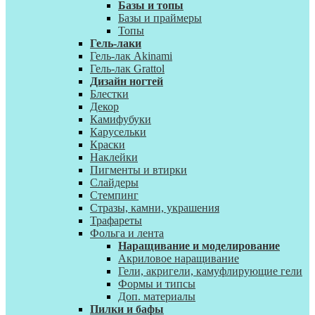
Базы и топы
Базы и праймеры
Топы
Гель-лаки
Гель-лак Akinami
Гель-лак Grattol
Дизайн ногтей
Блестки
Декор
Камифубуки
Карусельки
Краски
Наклейки
Пигменты и втирки
Слайдеры
Стемпинг
Стразы, камни, украшения
Трафареты
Фольга и лента
Наращивание и моделирование
Акриловое наращивание
Гели, акригели, камуфлирующие гели
Формы и типсы
Доп. материалы
Пилки и бафы