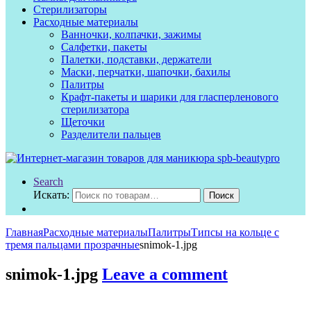
Стерилизаторы
Расходные материалы
Ванночки, колпачки, зажимы
Салфетки, пакеты
Палетки, подставки, держатели
Маски, перчатки, шапочки, бахилы
Палитры
Крафт-пакеты и шарики для гласперленового
стерилизатора
Щеточки
Разделители пальцев
Search
Искать:
Поиск
Главная
Расходные материалы
Палитры
Типсы на кольце с
тремя пальцами прозрачные
snimok-1.jpg
snimok-1.jpg
Leave a comment