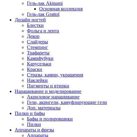
Гель-лак Akinami
Основная коллекция
Гель-лак Grattol
Дизайн ногтей
Блестки
Фольга и лента
Декор
Слайдеры
Стемпинг
Трафареты
Камифубуки
Карусельки
Краски
Стразы, камни, украшения
Наклейки
Пигменты и втирки
Наращивание и моделирование
Акриловое наращивание
Гели, акригели, камуфлирующие гели
Доп. материалы
Пилки и бафы
Бафы и полировщики
Пилки
Аппараты и фрезы
Аппараты