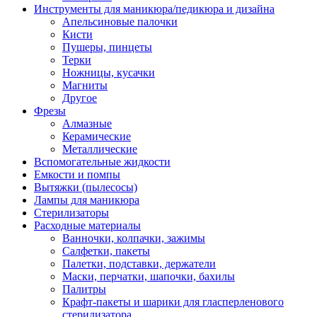
Инструменты для маникюра/педикюра и дизайна
Апельсиновые палочки
Кисти
Пушеры, пинцеты
Терки
Ножницы, кусачки
Магниты
Другое
Фрезы
Алмазные
Керамические
Металлические
Вспомогательные жидкости
Емкости и помпы
Вытяжки (пылесосы)
Лампы для маникюра
Стерилизаторы
Расходные материалы
Ванночки, колпачки, зажимы
Салфетки, пакеты
Палетки, подставки, держатели
Маски, перчатки, шапочки, бахилы
Палитры
Крафт-пакеты и шарики для гласперленового
стерилизатора