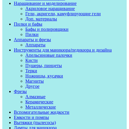
Наращивание и моделирование
Акриловое наращивание
Гели, акригели, камуфлирующие гели
Доп. материалы
Пилки и бафы
Бафы и полировщики
Пилки
Аппараты и фрезы
Аппараты
Инструменты для маникюра/педикюра и дизайна
Апельсиновые палочки
Кисти
Пушеры, пинцеты
Терки
Ножницы, кусачки
Магниты
Другое
Фрезы
Алмазные
Керамические
Металлические
Вспомогательные жидкости
Емкости и помпы
Вытяжки (пылесосы)
Лампы для маникюра