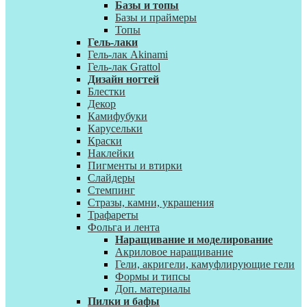
Базы и топы
Базы и праймеры
Топы
Гель-лаки
Гель-лак Akinami
Гель-лак Grattol
Дизайн ногтей
Блестки
Декор
Камифубуки
Карусельки
Краски
Наклейки
Пигменты и втирки
Слайдеры
Стемпинг
Стразы, камни, украшения
Трафареты
Фольга и лента
Наращивание и моделирование
Акриловое наращивание
Гели, акригели, камуфлирующие гели
Формы и типсы
Доп. материалы
Пилки и бафы