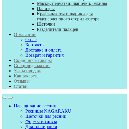
Маски, перчатки, шапочки, бахилы
Палитры
К
рафт-пакеты и шарики для
гласперленового стерилизатора
Щеточки
Разделители пальцев
О магазине
О нас
Контакты
Доставка и оплата
Возврат и гарантия
Скидочные товары
Спецпредложения
Хиты продаж
Как заказать
Отзывы
Статьи
Наращивание ресниц
Ресницы NAGARAKU
Щеточки для ресниц
Формы и типсы
Для тренировки