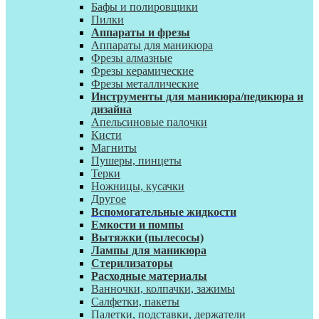
Бафы и полировщики
Пилки
Аппараты и фрезы
Аппараты для маникюра
Фрезы алмазные
Фрезы керамические
Фрезы металлические
Инструменты для маникюра/педикюра и
дизайна
Апельсиновые палочки
Кисти
Магниты
Пушеры, пинцеты
Терки
Ножницы, кусачки
Другое
Вспомогательные жидкости
Емкости и помпы
Вытяжки (пылесосы)
Лампы для маникюра
Стерилизаторы
Расходные материалы
Ванночки, колпачки, зажимы
Салфетки, пакеты
Палетки, подставки, держатели