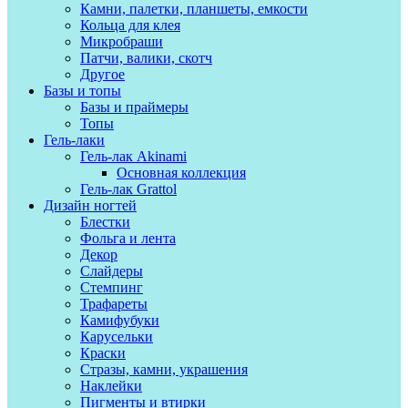
Камни, палетки, планшеты, емкости
Кольца для клея
Микробраши
Патчи, валики, скотч
Другое
Базы и топы
Базы и праймеры
Топы
Гель-лаки
Гель-лак Akinami
Основная коллекция
Гель-лак Grattol
Дизайн ногтей
Блестки
Фольга и лента
Декор
Слайдеры
Стемпинг
Трафареты
Камифубуки
Карусельки
Краски
Стразы, камни, украшения
Наклейки
Пигменты и втирки