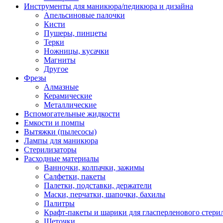
Инструменты для маникюра/педикюра и дизайна
Апельсиновые палочки
Кисти
Пушеры, пинцеты
Терки
Ножницы, кусачки
Магниты
Другое
Фрезы
Алмазные
Керамические
Металлические
Вспомогательные жидкости
Емкости и помпы
Вытяжки (пылесосы)
Лампы для маникюра
Стерилизаторы
Расходные материалы
Ванночки, колпачки, зажимы
Салфетки, пакеты
Палетки, подставки, держатели
Маски, перчатки, шапочки, бахилы
Палитры
Крафт-пакеты и шарики для гласперленового стери
Щеточки