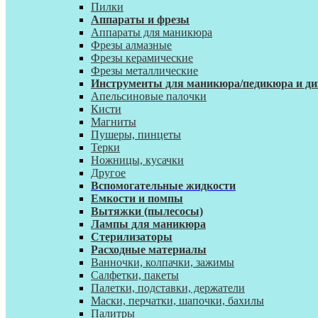
Пилки
Аппараты и фрезы
Аппараты для маникюра
Фрезы алмазные
Фрезы керамические
Фрезы металлические
Инструменты для маникюра/педикюра и ди
Апельсиновые палочки
Кисти
Магниты
Пушеры, пинцеты
Терки
Ножницы, кусачки
Другое
Вспомогательные жидкости
Емкости и помпы
Вытяжки (пылесосы)
Лампы для маникюра
Стерилизаторы
Расходные материалы
Ванночки, колпачки, зажимы
Салфетки, пакеты
Палетки, подставки, держатели
Маски, перчатки, шапочки, бахилы
Палитры