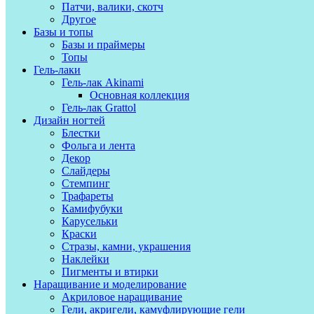
Патчи, валики, скотч
Другое
Базы и топы
Базы и праймеры
Топы
Гель-лаки
Гель-лак Akinami
Основная коллекция
Гель-лак Grattol
Дизайн ногтей
Блестки
Фольга и лента
Декор
Слайдеры
Стемпинг
Трафареты
Камифубуки
Карусельки
Краски
Стразы, камни, украшения
Наклейки
Пигменты и втирки
Наращивание и моделирование
Акриловое наращивание
Гели, акригели, камуфлирующие гели