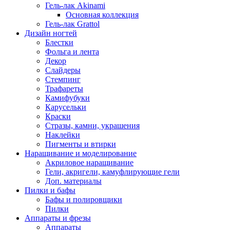
Гель-лак Akinami
Основная коллекция
Гель-лак Grattol
Дизайн ногтей
Блестки
Фольга и лента
Декор
Слайдеры
Стемпинг
Трафареты
Камифубуки
Карусельки
Краски
Стразы, камни, украшения
Наклейки
Пигменты и втирки
Наращивание и моделирование
Акриловое наращивание
Гели, акригели, камуфлирующие гели
Доп. материалы
Пилки и бафы
Бафы и полировщики
Пилки
Аппараты и фрезы
Аппараты