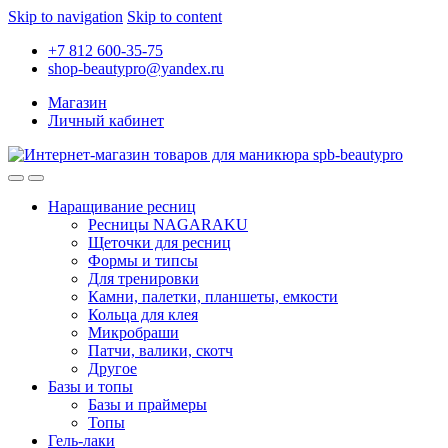
Skip to navigation
Skip to content
+7 812 600-35-75
shop-beautypro@yandex.ru
Магазин
Личный кабинет
Наращивание ресниц
Ресницы NAGARAKU
Щеточки для ресниц
Формы и типсы
Для тренировки
Камни, палетки, планшеты, емкости
Кольца для клея
Микробраши
Патчи, валики, скотч
Другое
Базы и топы
Базы и праймеры
Топы
Гель-лаки