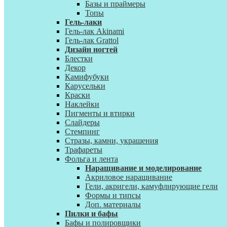
Базы и праймеры
Топы
Гель-лаки
Гель-лак Akinami
Гель-лак Grattol
Дизайн ногтей
Блестки
Декор
Камифубуки
Карусельки
Краски
Наклейки
Пигменты и втирки
Слайдеры
Стемпинг
Стразы, камни, украшения
Трафареты
Фольга и лента
Наращивание и моделирование
Акриловое наращивание
Гели, акригели, камуфлирующие гели
Формы и типсы
Доп. материалы
Пилки и бафы
Бафы и полировщики