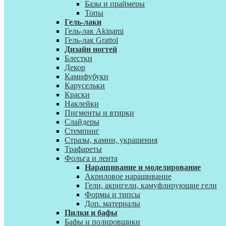
Базы и праймеры
Топы
Гель-лаки
Гель-лак Akinami
Гель-лак Grattol
Дизайн ногтей
Блестки
Декор
Камифубуки
Карусельки
Краски
Наклейки
Пигменты и втирки
Слайдеры
Стемпинг
Стразы, камни, украшения
Трафареты
Фольга и лента
Наращивание и моделирование
Акриловое наращивание
Гели, акригели, камуфлирующие гели
Формы и типсы
Доп. материалы
Пилки и бафы
Бафы и полировщики