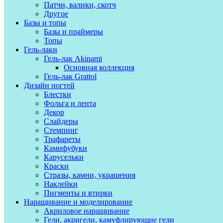
Патчи, валики, скотч
Другое
Базы и топы
Базы и праймеры
Топы
Гель-лаки
Гель-лак Akinami
Основная коллекция
Гель-лак Grattol
Дизайн ногтей
Блестки
Фольга и лента
Декор
Слайдеры
Стемпинг
Трафареты
Камифубуки
Карусельки
Краски
Стразы, камни, украшения
Наклейки
Пигменты и втирки
Наращивание и моделирование
Акриловое наращивание
Гели, акригели, камуфлирующие гели